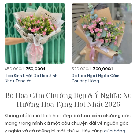
500,000₫.
515,000₫.
Giá
Giá
Giá
Giá
450,000
₫
350,000
₫
320,000
₫
300,000
₫
gốc
hiện
gốc
hiện
Hoa Sinh Nhật Bó Hoa Sinh
Bó Hoa Ngọt Ngào Cẩm
Nhật Tặng Vợ
Chướng Hồng
là:
tại
là:
tại
450,000₫.
là:
320,000₫.
là:
Bó Hoa Cẩm Chướng Đẹp & Ý Nghĩa: Xu
350,000₫.
300,000₫.
Hướng Hoa Tặng Hot Nhất 2026
Không chỉ là một loài hoa đẹp
bó hoa cẩm chướng
còn
mang trong mình cả một câu chuyện dài về nguồn gốc,
ý nghĩa và cả những bí mật thú vị. Hãy cùng
cửa hàng