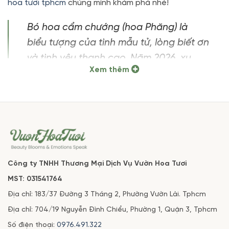
hoa tươi tphcm
chúng mình khám phá nhé!
Bó hoa cẩm chướng (hoa Phăng) là
biểu tượng của tình mẫu tử, lòng biết ơn
và tình yêu thanh cao. Năm 2026, xu
Xem thêm
hướng hoa cẩm chướng tập trung vào
các tone màu Vintage, phối phong
cách Garden Mix tự nhiên và ưu tiên tính
bền vững. Đây là lựa chọn hoàn hảo để
tặng sinh nhật Mẹ, người yêu hoặc
đồng nghiệp với độ bền hoa lên đến 7-
Công ty TNHH Thương Mại Dịch Vụ Vườn Hoa Tươi
10 ngày.
MST: 031541764
Bó Hoa Cẩm Chướng Mang Vẻ Đẹp Cổ Điển
Địa chỉ: 183/37 Đường 3 Tháng 2, Phường Vườn Lài. Tphcm
Trong Nhịp Sống Hiện Đại
Địa chỉ: 704/19 Nguyễn Đình Chiểu, Phường 1, Quận 3, Tphcm
Không chỉ là một loài hoa đẹp,
bó hoa cẩm chướng
Số điện thoại:
0976.491.322