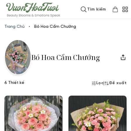
Skip
www.vuonhoatuoi.vn
Tìm kiếm
to
content
Trang Chủ
•
Bó Hoa Cẩm Chướng
Bó Hoa Cẩm Chướng
6 Thiết kế
|
Lọc
Đề xuất