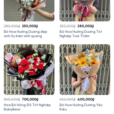
Giá
Giá
Giá
Giá
280,000
₫
250,000
₫
350,000
₫
280,000
₫
gốc
hiện
gốc
hiện
Bó Hoa Hướng Dương đẹp
Bó Hoa Hướng Dương Tốt
xinh Sự kiện vinh quang
Nghiệp Tươi Thắm
là:
tại
là:
tại
280,000₫.
là:
350,000₫.
là:
250,000₫.
280,000₫.
Giá
Giá
Giá
Giá
850,000
₫
700,000
₫
450,000
₫
400,000
₫
gốc
hiện
gốc
hiện
Hoa Bó Hồng Đỏ Tốt Nghiệp
Bó Hoa Hướng Dương Yêu
BabyBear
Kiều
là:
tại
là:
tại