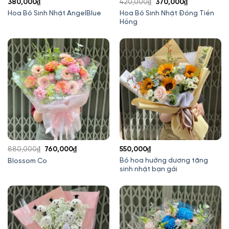
Giá
Giá
380,000
₫
420,000
₫
370,000
₫
gốc
hiện
Hoa Bó Sinh Nhật Đồng Tiền
Hoa Bó Sinh Nhật AngelBlue
Hồng
là:
tại
420,000₫.
là:
370,000₫.
Giá
Giá
880,000
₫
760,000
₫
550,000
₫
gốc
hiện
Bó hoa hướng dương tặng
Blossom Co
sinh nhật bạn gái
là:
tại
880,000₫.
là:
760,000₫.