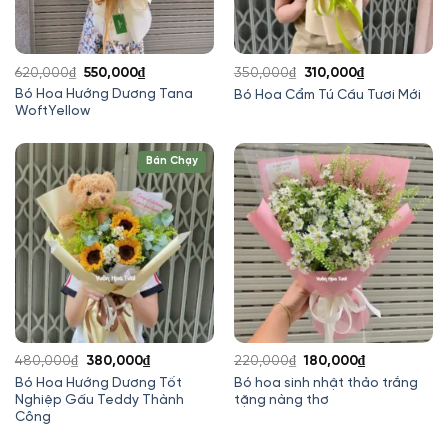
Giá
Giá
Giá
Giá
620,000
₫
550,000
₫
350,000
₫
310,000
₫
gốc
hiện
gốc
hiện
Bó Hoa Hướng Dương Tana
Bó Hoa Cẩm Tú Cầu Tươi Mới
WoftYellow
là:
tại
là:
tại
620,000₫.
là:
350,000₫.
là:
550,000₫.
310,000₫.
Bán Chạy
Giá
Giá
Giá
Giá
480,000
₫
380,000
₫
220,000
₫
180,000
₫
gốc
hiện
gốc
hiện
Bó Hoa Hướng Dương Tốt
Bó hoa sinh nhật thảo trắng
Nghiệp Gấu Teddy Thành
tặng nàng thơ
là:
tại
là:
tại
Công
480,000₫.
là:
220,000₫.
là:
380,000₫.
180,000₫.