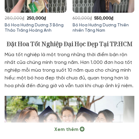
Giá
Giá
Giá
Giá
280,000
₫
250,000
₫
600,000
₫
550,000
₫
gốc
hiện
gốc
hiện
Bó Hoa Hướng Dương 3 Bông
Bó Hoa Hướng Dương Thiên
Thảo Trắng Hoàng Anh
nhiên Tặng Nam
là:
tại
là:
tại
280,000₫.
là:
600,000₫.
là:
Đặt Hoa Tốt Nghiệp Đại Học Đẹp Tại TP.HCM
250,000₫.
550,000₫.
Mùa tốt nghiệp là một trong những thời điểm bận rộn
nhất của chúng mình trong năm. Hơn 1.000 đơn hoa tốt
nghiệp mỗi mùa trong suốt 10 năm qua cho chúng mình
hiểu: một bó hoa đẹp thôi chưa đủ, quan trọng hơn là
hoa phải đến đúng giờ và vẫn tươi khi chụp ảnh kỷ niệm.
Xem thêm