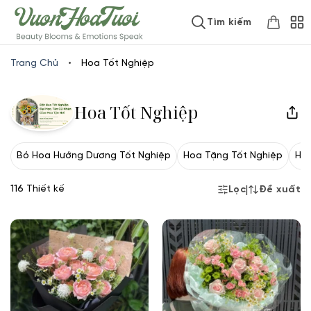
Skip
www.vuonhoatuoi.vn
Tìm kiếm
to
content
Trang Chủ
•
Hoa Tốt Nghiệp
Hoa Tốt Nghiệp
Bó Hoa Hướng Dương Tốt Nghiệp
Hoa Tặng Tốt Nghiệp
Ho
116 Thiết kế
|
Lọc
Đề xuất