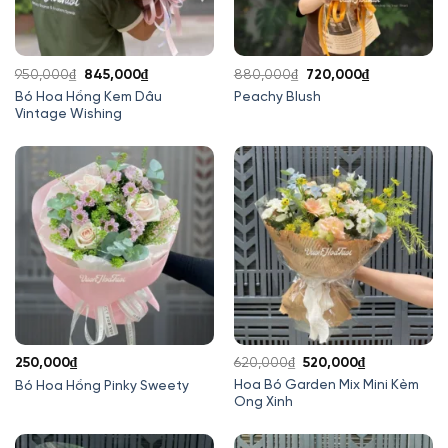
Giá
Giá
Giá
Giá
950,000
₫
845,000
₫
880,000
₫
720,000
₫
gốc
hiện
gốc
hiện
Bó Hoa Hồng Kem Dâu
Peachy Blush
Vintage Wishing
là:
tại
là:
tại
950,000₫.
là:
880,000₫.
là:
845,000₫.
720,000₫.
Giá
Giá
250,000
₫
620,000
₫
520,000
₫
gốc
hiện
Hoa Bó Garden Mix Mini Kèm
Bó Hoa Hồng Pinky Sweety
Ong Xinh
là:
tại
620,000₫.
là:
520,000₫.