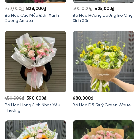
Giá
Giá
Giá
Giá
950,000
₫
828,000
₫
500,000
₫
425,000
₫
gốc
hiện
gốc
hiện
Bó Hoa Cúc Mẫu Đơn Xanh
Bó Hoa Hướng Dương Bé Ong
Dương Amata
Xinh Xắn
là:
tại
là:
tại
950,000₫.
là:
500,000₫.
là:
828,000₫.
425,000₫.
Giá
Giá
450,000
₫
390,000
₫
680,000
₫
gốc
hiện
Bó Hoa Hồng Sinh Nhật Yêu
Bó Hoa Dã Quỳ Green White
Thương
là:
tại
450,000₫.
là:
390,000₫.