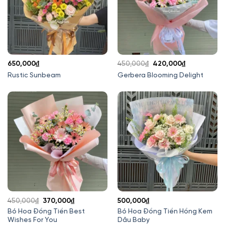
Giá
Giá
650,000
₫
450,000
₫
420,000
₫
gốc
hiện
Rustic Sunbeam
Gerbera Blooming Delight
là:
tại
450,000₫.
là:
420,000₫.
Giá
Giá
450,000
₫
370,000
₫
500,000
₫
gốc
hiện
Bó Hoa Đồng Tiền Best
Bó Hoa Đồng Tiền Hồng Kem
Wishes For You
Dâu Baby
là:
tại