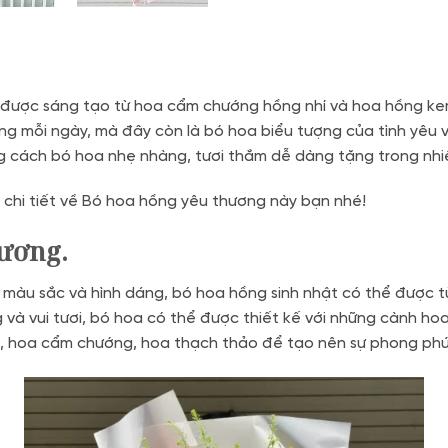
 được sáng tạo từ hoa cẩm chướng hồng nhí và hoa hồng ke
ng mỗi ngày, mà đây còn là bó hoa biểu tượng của tình yêu v
cách bó hoa nhẹ nhàng, tươi thắm dễ dàng tặng trong nhiề
u chi tiết về Bó hoa hồng yêu thương này bạn nhé!
ương.
màu sắc và hình dáng, bó hoa hồng sinh nhật có thể được tùy
 và vui tươi, bó hoa có thể được thiết kế với những cành hoa
, hoa cẩm chướng, hoa thạch thảo để tạo nên sự phong phú