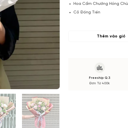
Hoa Cẩm Chướng Hồng Ch
Cỏ Đồng Tiền
Lá và phụ kiện
(*) Đơn hàng cần đặt trước 30
Thêm vào giỏ
Hoa phụ có thể thay đổi theo
màu sắc.
Nếu có thay đổi về Hoa phụ sẽ
cắm hay bó!
Freeship Q.3
Đơn Từ 400k