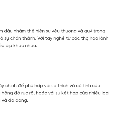
m dâu nhằm thể hiện sự yêu thương và quý trọng
à sự chân thành. Với tay nghề từ các thợ hoa lành
u dịp khác nhau.
 chỉnh để phù hợp với sở thích và cá tính của
 hồng đỏ rực rỡ, hoặc với sự kết hợp của nhiều loại
 và đa dạng.