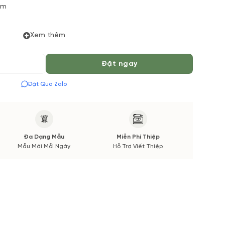
ùm
Xem thêm
 Phút để chuẩn bị Hoa Tươi theo màu tốt nhất cho bạn,
Đặt ngay
 Mùa vụ. Vườn Hoa Tươi đảm bảo phong cách cắm, tone
Đặt Qua Zalo
 được thông báo đến Quý khách hàng xác nhận trước khi
Đa Dạng Mẫu
Miễn Phí Thiệp
Mẫu Mới Mỗi Ngày
Hỗ Trợ Viết Thiệp