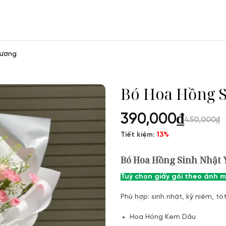
hương
Bó Hoa Hồng 
390,000
₫
450,000
₫
Tiết kiệm:
13%
Bó Hoa Hồng Sinh Nhật
Tuỳ chọn giấy gói theo ảnh 
Phù hợp: sinh nhật, kỷ niệm, tố
Hoa Hồng Kem Dâu