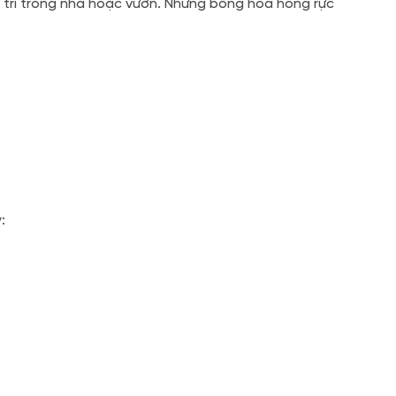
ng trí trong nhà hoặc vườn. Những bông hoa hồng rực
: