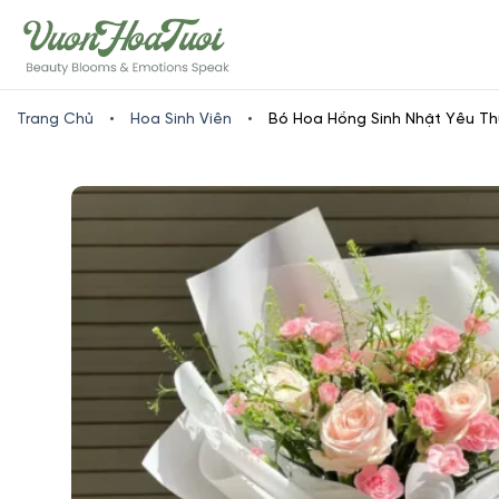
Skip
www.vuonhoatuoi.vn
to
content
Trang Chủ
•
Hoa Sinh Viên
•
Bó Hoa Hồng Sinh Nhật Yêu T