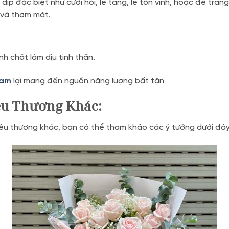
ịp đặc biệt như cưới hỏi, lễ tang, lễ tôn vinh, hoặc để tra
 và thơm mát.
h chất làm dịu tinh thần.
cam
lại mang đến nguồn năng lượng bất tận
êu Thương Khác:
u thương khác, bạn có thể tham khảo các ý tưởng dưới đây