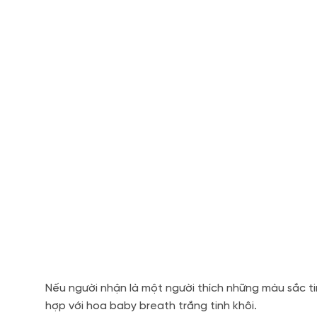
Nếu người nhận là một người thích những màu sắc t
hợp với hoa baby breath trắng tinh khôi.