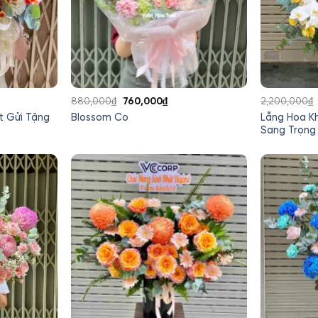
Giá
Giá
880,000
₫
760,000
₫
2,200,000
₫
gốc
hiện
t Gửi Tặng
Lẵng Hoa K
Blossom Co
là:
tại
Sang Trọng
880,000₫.
là:
760,000₫.