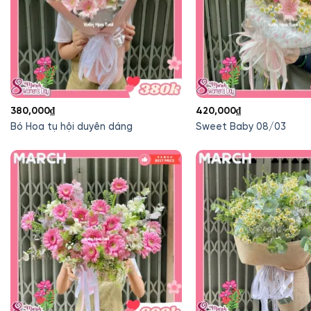
380,000
₫
420,000
₫
Bó Hoa tụ hội duyên dáng
Sweet Baby 08/03