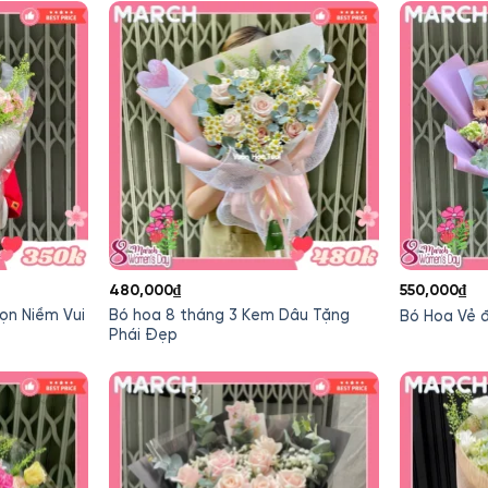
480,000
₫
550,000
₫
ọn Niềm Vui
Bó hoa 8 tháng 3 Kem Dâu Tặng
Bó Hoa Vẻ 
Phái Đẹp