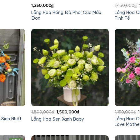
á
1,250,000
₫
1,450,000
₫
ện
Lẵng Hoa Hồng Đỏ Phối Cúc Mẫu
Lẵng Hoa C
Đơn
Tinh Tế
350,000₫.
Giá
Giá
1,800,000
₫
1,500,000
₫
1,150,000
₫
gốc
hiện
 Sinh Nhật
Lẵng Hoa C
Lẵng Hoa Sen Xanh Baby
là:
tại
l
Love Mothe
1,800,000₫.
là:
1
1,500,000₫.