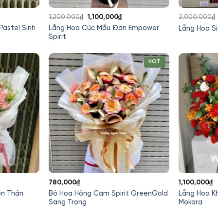
iá
Giá
Giá
1,200,000
₫
1,100,000
₫
2,000,000
₫
ện
gốc
hiện
astel Sinh
Lẵng Hoa Cúc Mẫu Đơn Empower
Lẵng Hoa Si
i
là:
tại
Spirit
:
1,200,000₫.
là:
420,000₫.
1,100,000₫.
HOT
780,000
₫
1,100,000
₫
ên Thần
Bó Hoa Hồng Cam Spirit GreenGold
Lẵng Hoa K
Sang Trọng
Mokara