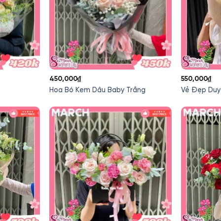
450,000
₫
550,000
₫
Hoa Bó Kem Dâu Baby Trắng
Vẻ Đẹp Duy