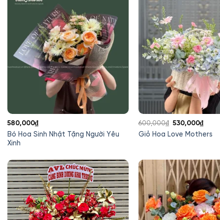
Giá
Giá
580,000
₫
600,000
₫
530,000
₫
gốc
hiện
Bó Hoa Sinh Nhật Tặng Người Yêu
Giỏ Hoa Love Mothers
là:
tại
Xinh
600,000₫.
là:
530,