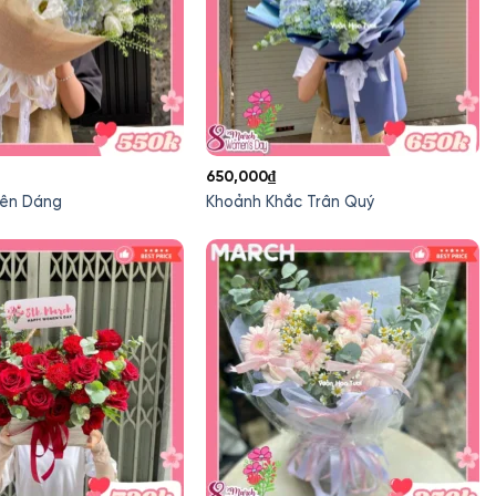
650,000
₫
ên Dáng
Khoảnh Khắc Trân Quý