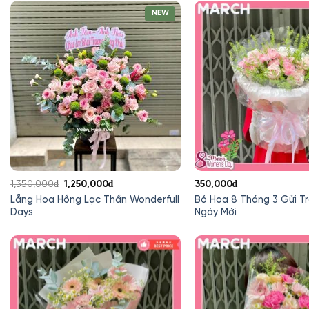
980,000₫.
NEW
Giá
Giá
1,350,000
₫
1,250,000
₫
350,000
₫
gốc
hiện
Lẵng Hoa Hồng Lạc Thần Wonderfull
Bó Hoa 8 Tháng 3 Gửi Tr
là:
tại
Days
Ngày Mới
1,350,000₫.
là:
1,250,000₫.