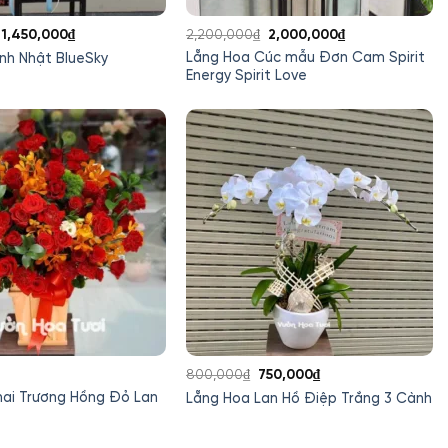
Giá
Giá
Giá
Giá
1,450,000
₫
2,200,000
₫
2,000,000
₫
gốc
hiện
gốc
hiện
Lẵng Hoa Cúc mẫu Đơn Cam Spirit
nh Nhật BlueSky
là:
tại
là:
tại
Energy Spirit Love
2,000,000₫.
là:
2,200,000₫.
là:
1,450,000₫.
2,000,000₫.
Giá
Giá
800,000
₫
750,000
₫
gốc
hiện
hai Trương Hồng Đỏ Lan
Lẵng Hoa Lan Hồ Điệp Trắng 3 Cành
là:
tại
800,000₫.
là: