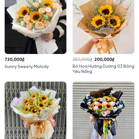
Giá
Giá
720,000
₫
250,000
₫
200,000
₫
gốc
hiện
Bó Hoa Hướng Dương 03 Bông
Sunny Sweety Molody
Yêu Nắng
là:
tại
250,000₫.
là:
200,000₫.