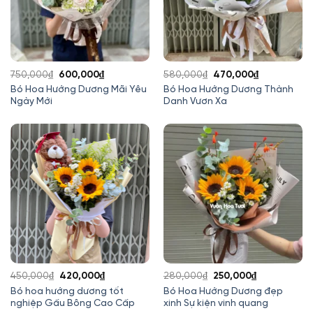
Giá
Giá
Giá
Giá
750,000
₫
600,000
₫
580,000
₫
470,000
₫
gốc
hiện
gốc
hiện
Bó Hoa Hướng Dương Mãi Yêu
Bó Hoa Hướng Dương Thành
Ngày Mới
Danh Vươn Xa
là:
tại
là:
tại
750,000₫.
là:
580,000₫.
là:
600,000₫.
470,000₫.
Giá
Giá
Giá
Giá
450,000
₫
420,000
₫
280,000
₫
250,000
₫
gốc
hiện
gốc
hiện
Bó hoa hướng dương tốt
Bó Hoa Hướng Dương đẹp
nghiệp Gấu Bông Cao Cấp
xinh Sự kiện vinh quang
là:
tại
là:
tại