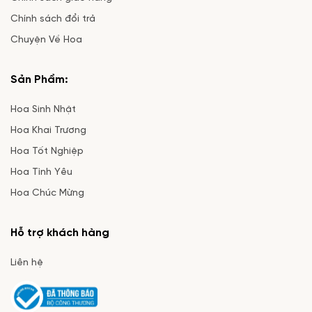
bộ sưu tập bó hoa hướng dương tốt
Chính sách đổi trả
nghiệp được thiết kế đa dạng từ bó nhỏ
Chuyện Về Hoa
gọn đến lẵng hoa hoành tráng, phù
hợp ngân sách từ 200k đến 700k, giao
Sản Phẩm:
hỏa tốc 2H nội thành TP.HCM. Hướng
Hoa Sinh Nhật
dương Ecuador chịu nắng tốt, hợp cả
Hoa Khai Trương
nam lẫn nữ, màu vàng rực rỡ đẹp trong
Hoa Tốt Nghiệp
ảnh kỷ yếu ngoài trời. Bài viết này giúp
Hoa Tình Yêu
bạn chọn đúng mẫu, đúng ngân sách
Hoa Chúc Mừng
và hiểu vì sao hướng dương là loài hoa
tốt nghiệp được đặt nhiều nhất tại
Hỗ trợ khách hàng
TP.HCM mỗi mùa lễ.
Liên hệ
Hoa Chịu Nắng Tốt, Phù Hợp Lễ Tốt Nghiệp Ngoài
Trời Tại TP.HCM