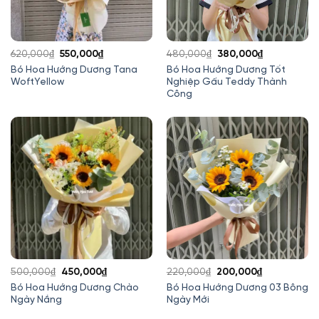
Giá
Giá
Giá
Giá
620,000
₫
550,000
₫
480,000
₫
380,000
₫
gốc
hiện
gốc
hiện
Bó Hoa Hướng Dương Tana
Bó Hoa Hướng Dương Tốt
WoftYellow
Nghiệp Gấu Teddy Thành
là:
tại
là:
tại
Công
620,000₫.
là:
480,000₫.
là:
550,000₫.
380,000₫.
Giá
Giá
Giá
Giá
500,000
₫
450,000
₫
220,000
₫
200,000
₫
gốc
hiện
gốc
hiện
Bó Hoa Hướng Dương Chào
Bó Hoa Hướng Dương 03 Bông
Ngày Nắng
Ngày Mới
là:
tại
là:
tại
500,000₫.
là:
220,000₫.
là: