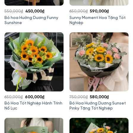
Giá
Giá
Giá
Giá
550,000
₫
450,000
₫
650,000
₫
590,000
₫
gốc
hiện
gốc
hiện
Bó hoa Hướng Dương Funny
Sunny Moment Hoa Tặng Tốt
Sunshine
Nghiệp
là:
tại
là:
tại
550,000₫.
là:
650,000₫.
là:
450,000₫.
590,000₫.
Giá
Giá
Giá
Giá
650,000
₫
600,000
₫
750,000
₫
580,000
₫
gốc
hiện
gốc
hiện
Bó Hoa Tốt Nghiệp Hành Trình
Bó Hoa Hướng Dương Sunset
Nổ Lực
Pinky Tặng Tốt Nghiệp
là:
tại
là:
tại
650,000₫.
là:
750,000₫.
là:
600,000₫.
580,000₫.