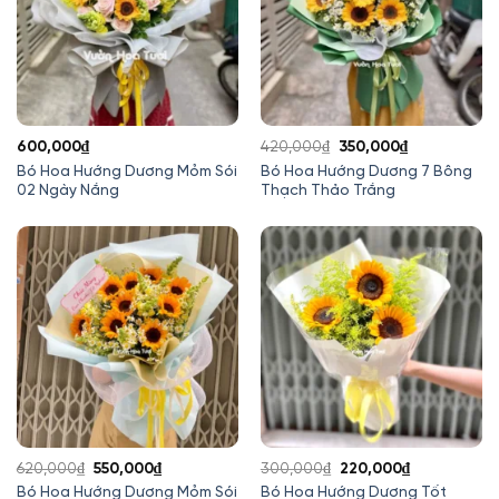
Giá
Giá
600,000
₫
420,000
₫
350,000
₫
gốc
hiện
Bó Hoa Hướng Dương Mỏm Sói
Bó Hoa Hướng Dương 7 Bông
02 Ngày Nắng
Thạch Thảo Trắng
là:
tại
420,000₫.
là:
350,000₫.
Giá
Giá
Giá
Giá
620,000
₫
550,000
₫
300,000
₫
220,000
₫
gốc
hiện
gốc
hiện
Bó Hoa Hướng Dương Mỏm Sói
Bó Hoa Hướng Dương Tốt