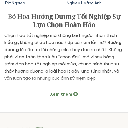
Tốt Nghiệp
Nghiệp Hoàng Anh
là:
tại
là:
tại
620,000₫.
là:
300,000₫.
là:
Bó Hoa Hướng Dương Tốt Nghiệp Sự
550,000₫.
220,000₫.
Lựa Chọn Hoàn Hảo
Chọn hoa tốt nghiệp mà không biết người nhận thích
kiểu gì, không chắc hoa nào hợp cả nam lẫn nữ?
Hướng
dương
là câu trả lời chúng mình hay đưa ra nhất. Không
phải vì an toàn theo kiểu “chọn đại”, mà vì sau hàng
trăm đơn hoa tốt nghiệp mỗi mùa, chúng mình thực sự
thấy hướng dương là loài hoa ít gây lúng túng nhất, và
vẫn luôn tạo ra những bức ảnh kỷ niệm đẹp.
Tại
Vườn Hoa Tươi
, bộ sưu tập
bó hoa hướng dương
Xem thêm
tốt nghiệp
được thiết kế đa dạng từ bó nhỏ gọn đến
lẵng hoa hoành tráng, phù hợp ngân sách từ 200k đến
1.000k, giao hỏa tốc trong
2H nội thành TP.HCM
.
Tại Sao Hướng Dương Là Lựa Chọn Hàng Đầu