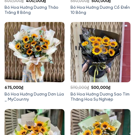
Giá
Giá
Giá
Giá
500,000
₫
400,000
₫
550,000
₫
500,000
₫
gốc
hiện
gốc
hiện
Bó Hoa Hướng Dương Thảo
Bó Hoa Hướng Dương Cổ Điển
Trắng 8 Bông
10 Bông
là:
tại
là:
tại
500,000₫.
là:
550,000₫.
là:
400,000₫.
500,000₫.
Giá
Giá
675,000
₫
590,000
₫
500,000
₫
gốc
hiện
Bó Hoa Hướng Dương Dơn Lúa
Bó Hoa Hướng Dương Sao Tím
_ MyCountry
Thăng Hoa Sự Nghiệp
là:
tại
590,000₫.
là:
500,000₫.