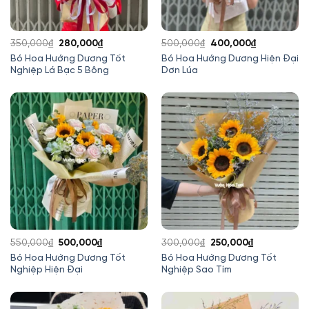
Giá
Giá
Giá
Giá
350,000
₫
280,000
₫
500,000
₫
400,000
₫
gốc
hiện
gốc
hiện
Bó Hoa Hướng Dương Tốt
Bó Hoa Hướng Dương Hiện Đại
Nghiệp Lá Bạc 5 Bông
Dơn Lúa
là:
tại
là:
tại
350,000₫.
là:
500,000₫.
là:
280,000₫.
400,000₫.
Giá
Giá
Giá
Giá
550,000
₫
500,000
₫
300,000
₫
250,000
₫
gốc
hiện
gốc
hiện
Bó Hoa Hướng Dương Tốt
Bó Hoa Hướng Dương Tốt
Nghiệp Hiện Đại
Nghiệp Sao Tím
là:
tại
là:
tại
550,000₫.
là:
300,000₫.
là:
500,000₫.
250,000₫.