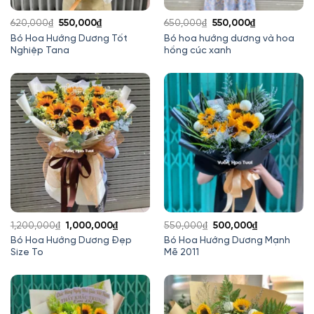
Giá
Giá
Giá
Giá
620,000
₫
550,000
₫
650,000
₫
550,000
₫
gốc
hiện
gốc
hiện
Bó Hoa Hướng Dương Tốt
Bó hoa hướng dương và hoa
Nghiệp Tana
hồng cúc xanh
là:
tại
là:
tại
620,000₫.
là:
650,000₫.
là:
550,000₫.
550,000₫.
Giá
Giá
Giá
Giá
1,200,000
₫
1,000,000
₫
550,000
₫
500,000
₫
gốc
hiện
gốc
hiện
Bó Hoa Hướng Dương Đẹp
Bó Hoa Hướng Dương Mạnh
Size To
Mẽ 2011
là:
tại
là:
tại
1,200,000₫.
là:
550,000₫.
là:
1,000,000₫.
500,000₫.