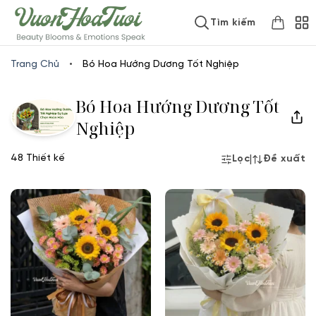
Skip
www.vuonhoatuoi.vn
Tìm kiếm
to
content
Trang Chủ
•
Bó Hoa Hướng Dương Tốt Nghiệp
Bó Hoa Hướng Dương Tốt
Nghiệp
48 Thiết kế
|
Lọc
Đề xuất