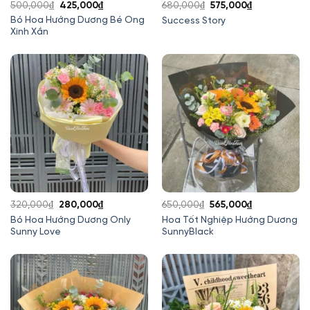
Giá
Giá
Giá
Giá
500,000
₫
425,000
₫
680,000
₫
575,000
₫
gốc
hiện
gốc
hiện
Bó Hoa Hướng Dương Bé Ong
Success Story
Xinh Xắn
là:
tại
là:
tại
500,000₫.
là:
680,000₫.
là:
425,000₫.
575,000₫.
Giá
Giá
Giá
Giá
320,000
₫
280,000
₫
650,000
₫
565,000
₫
gốc
hiện
gốc
hiện
Bó Hoa Hướng Dương Only
Hoa Tốt Nghiệp Hướng Dương
Sunny Love
SunnyBlack
là:
tại
là:
tại
320,000₫.
là:
650,000₫.
là:
280,000₫.
565,000₫.