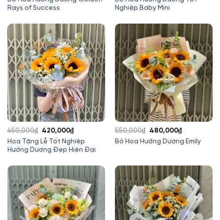
Rays of Success
Nghiệp Baby Mini
là:
tại
là:
tại
390,000₫.
là:
250,000₫.
là:
300,000₫.
235,000₫.
Giá
Giá
Giá
Giá
450,000
₫
420,000
₫
550,000
₫
480,000
₫
gốc
hiện
gốc
hiện
Hoa Tặng Lễ Tốt Nghiệp
Bó Hoa Hướng Dương Emily
Hướng Dương Đẹp Hiện Đại
là:
tại
là:
tại
450,000₫.
là:
550,000₫.
là:
420,000₫.
480,000₫.