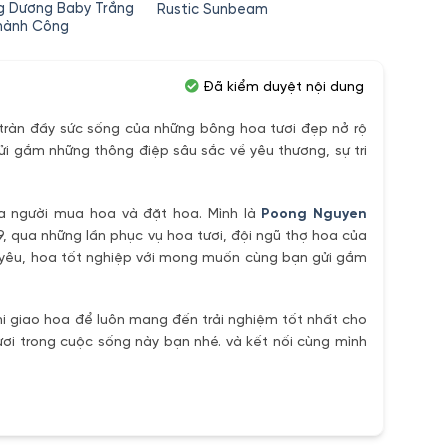
ng Dương Baby Trắng
Bó Ho
Rustic Sunbeam
hành Công
Kiện
Đã kiểm duyệt nội dung
ràn đầy sức sống của những bông hoa tươi đẹp nở rộ
ửi gắm những thông điệp sâu sắc về yêu thương, sự tri
ủa người mua hoa và đặt hoa. Mình là
Poong Nguyen
9, qua những lần phục vụ hoa tươi, đội ngũ thợ hoa của
h yêu, hoa tốt nghiệp với mong muốn cùng bạn gửi gắm
i giao hoa để luôn mang đến trải nghiệm tốt nhất cho
ơi trong cuộc sống này bạn nhé. và kết nối cùng mình