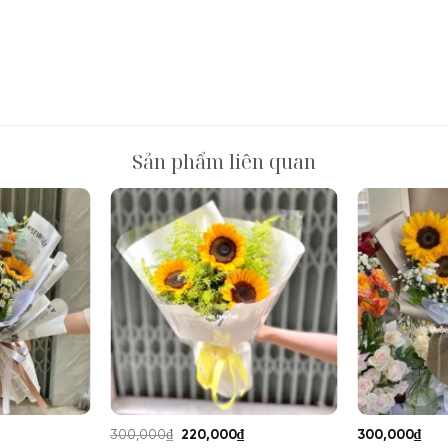
Sản phẩm liên quan
Giá
Giá
Giá
300,000
₫
220,000
₫
300,000
₫