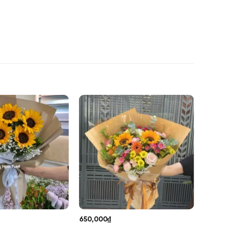
650,000
₫
320,0