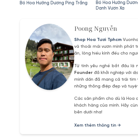
gốc
sinh
Bó Hoa Hướng Dươ
Bó Hoa Hướng Dương Ping Trắng
là:
Danh Vươn Xa
580,000₫.
Poong Nguyễn
Shop Hoa Tươi Tphcm
Vuonhoa
và thoải mái vươn mình phát t
ân, lòng hiếu kính đếu cho ngư
Từ tình yêu nghề bắt đầu là 
Founder
đã khởi nghiệp với dị
mình dần đã mang cả trái tím 
những thông điệp đẹp và tuyệt
Các sản phẩm cho dù là Hoa ch
khách hàng của mình. Hãy cùng
bên dưới nha!
Xem thêm thông tin →