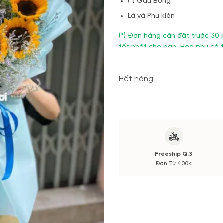
(*) Gấu Bông
Lá và Phụ kiện
(*) Đơn hàng cần đặt trước 30 
tốt nhất cho bạn, Hoa phụ có 
cách cắm, tone màu sắc.
Nếu có thay đổi về Hoa phụ sẽ
Hết hàng
cắm.
Freeship Q.3
Đơn Từ 400k