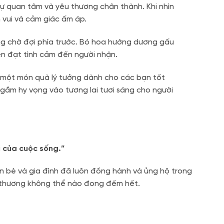
ự quan tâm và yêu thương chân thành. Khi nhìn
 vui và cảm giác ấm áp.
g chờ đợi phía trước. Bó hoa hướng dương gấu
ền đạt tình cảm đến người nhận.
 một món quà lý tưởng dành cho các bạn tốt
 gắm hy vọng vào tương lai tươi sáng cho người
i của cuộc sống.”
 bè và gia đình đã luôn đồng hành và ủng hộ trong
yêu thương không thể nào đong đếm hết.