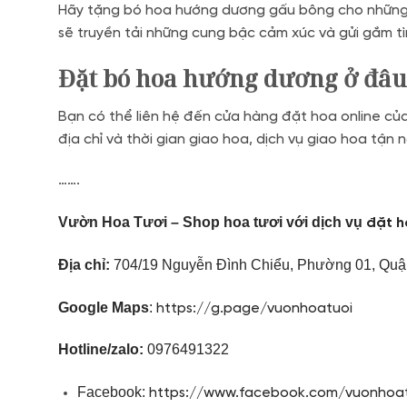
Hãy tặng bó hoa hướng dương gấu bông cho những ng
sẽ truyền tải những cung bậc cảm xúc và gửi gắm tì
Đặt bó hoa hướng dương ở đâu
Bạn có thể liên hệ đến cửa hàng đặt hoa online củ
địa chỉ và thời gian giao hoa, dịch vụ giao hoa tậ
…….
Vườn Hoa Tươi – Shop hoa tươi với dịch vụ
đặt h
Địa chỉ:
704/19 Nguyễn Đình Chiểu, Phường 01, Quậ
Google Maps
:
https://g.page/vuonhoatuoi
Hotline/zalo:
0976491322
Facebook:
https://www.facebook.com/vuonhoat