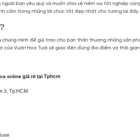
ười bạn yêu quý và muốn chia sẻ niềm vui tốt nghiệp cùng 
nh cảm trong những lời chúc tốt đẹp nhất cho tương lai đầy
?
a chúng mình để gửi trao cho bạn thân thương những sản phẩ
n nợ của Vườn Hoa Tươi sẽ giao đến đúng địa điểm và thời g
giá rẻ tại Tphcm
oa online
n 3, Tp.HCM
uoii