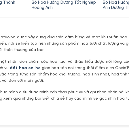
hiện
gốc
hiện
ng Thành
Bó Hoa Hướng Dương Tốt Nghiệp
Bó Hoa Hướ
tại
là:
tại
Hoàng Anh
Ánh Dương T
là:
300,000₫.
là:
470,000₫.
220,000₫.
tuoi.vn được xây dựng dựa trên cảm hứng về một khu vườn hoa t
riển, nơi sẽ kiến tạo nên những sản phẩm hoa tươi chất lượng và g
ời thân thương của bạn.
một nhân viên chăm sóc hoa tươi và thấu hiểu được nổi lòng c
ch vụ
đặt hoa online
giao hoa tận nơi trong thời điểm dịch Covid1
vào trong từng sản phẩm hoa khai trương, hoa sinh nhật, hoa tìn
 vời đến với mọi người.
úc mình điều được mình cẩn thận phục vụ và ghi nhận phản hồi kh
 xem qua những bài viết chia sẻ hay của mình về góc nhìn hoa tư