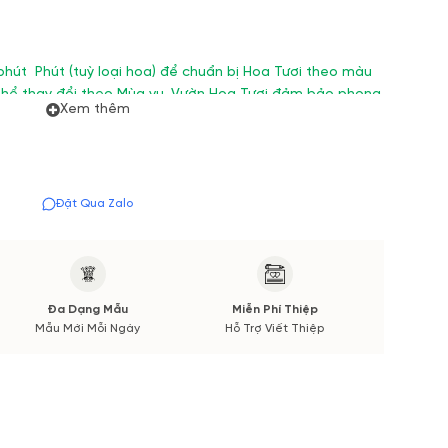
phút Phút (tuỳ loại hoa) để chuẩn bị Hoa Tươi theo màu
thể thay đổi theo Mùa vụ. Vườn Hoa Tươi đảm bảo phong
Xem thêm
 được thông báo đến Quý khách hàng xác nhận trước khi
Đặt Qua Zalo
Đa Dạng Mẫu
Miễn Phí Thiệp
Mẫu Mới Mỗi Ngày
Hỗ Trợ Viết Thiệp