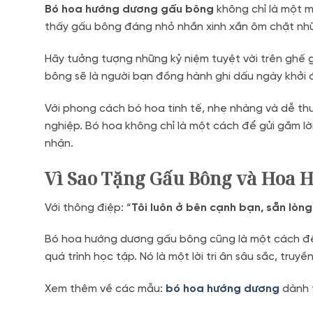
Bó hoa hướng dương gấu bông
không chỉ là một m
thấy gấu bông đáng nhỏ nhắn xinh xắn ôm chặt nhữ
Hãy tưởng tượng những kỷ niệm tuyệt vời trên ghế
bông sẽ là người bạn đồng hành ghi dấu ngày khởi đ
Với phong cách bó hoa tinh tế, nhẹ nhàng và dễ th
nghiệp. Bó hoa không chỉ là một cách để gửi gắm lờ
nhận.
Vì Sao Tặng Gấu Bông và Hoa 
Với thông điệp: “
Tôi luôn ở bên cạnh bạn, sẵn lòn
Bó hoa hướng dương gấu bông cũng là một cách để 
quá trình học tập. Nó là một lời tri ân sâu sắc, tr
Xem thêm về các mẫu:
bó hoa hướng dương
dành 