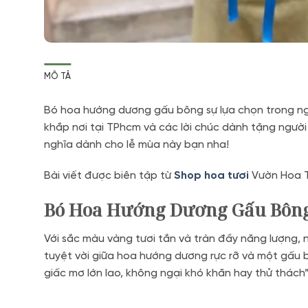
MÔ TẢ
Bó hoa hướng dương gấu bông sự lựa chọn trong ngà
khắp nơi tại TPhcm và các lời chúc dành tặng ngư
nghĩa dành cho lễ mùa này bạn nha!
Bài viết được biên tập từ
Shop hoa tươi
Vườn Hoa 
Bó Hoa Hướng Dương Gấu Bông
Với sắc màu vàng tươi tắn và tràn đầy năng lượng,
tuyệt vời giữa hoa hướng dương rực rỡ và một gấu 
giấc mơ lớn lao, không ngại khó khăn hay thử thách