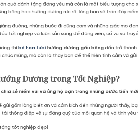
ón quà dành tặng đáng yêu mà còn là một biểu tượng cho s
ng bông hoa hướng dương rực rỡ, lòng bạn sẽ tràn đầy niềm
 giảng đường, những bước đi dũng cảm và những giấc mơ đan
ầu tốt nghiệp và luôn sẵn sàng để động viên, cổ vũ và truy
ương thì
bó hoa tươi
hướng dương gấu bông
dần trở thành
i chúc mừng, mà còn là thay bạn để thể hiện tình cảm và gửi
Hướng Dương trong Tốt Nghiệp?
g chia sẻ niềm vui và ủng hộ bạn trong những bước tiến mớ
gửi gắm lòng biết ơn và cảm kích đến những người thầy, bạn
uyền tải thông điệp về sự đáng quý của mối quan hệ và tình 
tặng tốt nghiệp đẹp!