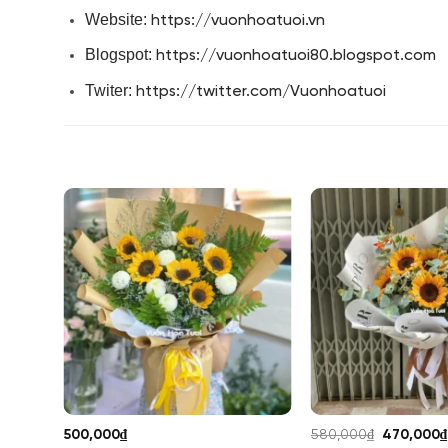
Website:
https://vuonhoatuoi.vn
Blogspot:
https://vuonhoatuoi80.blogspot.com
Twiter:
https://twitter.com/Vuonhoatuoi
Giá
500,000
₫
580,000
₫
470,000
₫