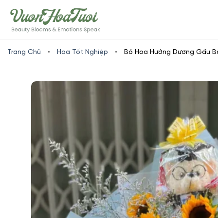
Skip
www.vuonhoatuoi.vn
to
content
Trang Chủ
•
Hoa Tốt Nghiệp
•
Bó Hoa Hướng Dương Gấu B