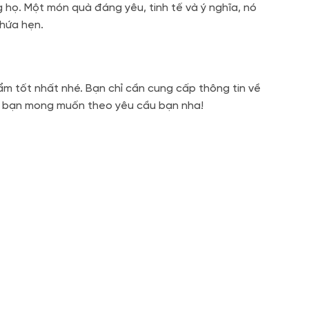
họ. Một món quà đáng yêu, tinh tế và ý nghĩa, nó
 hứa hẹn.
m tốt nhất nhé. Bạn chỉ cần cung cấp thông tin về
ian bạn mong muốn theo yêu cầu bạn nha!