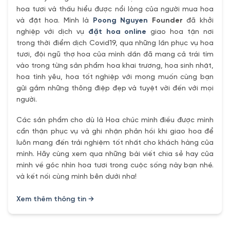
hoa tươi và thấu hiểu được nổi lòng của người mua hoa
và đặt hoa. Mình là
Poong Nguyen
Founder
đã khởi
nghiệp với dịch vụ
đặt hoa online
giao hoa tận nơi
trong thời điểm dịch Covid19, qua những lần phục vụ hoa
tươi, đội ngũ thợ hoa của mình dần đã mang cả trái tím
vào trong từng sản phẩm hoa khai trương, hoa sinh nhật,
hoa tình yêu, hoa tốt nghiệp với mong muốn cùng bạn
gửi gắm những thông điệp đẹp và tuyệt vời đến với mọi
người.
Các sản phẩm cho dù là Hoa chúc mình điều được mình
cẩn thận phục vụ và ghi nhận phản hồi khi giao hoa để
luôn mang đến trải nghiệm tốt nhất cho khách hàng của
mình. Hãy cùng xem qua những bài viết chia sẻ hay của
mình về góc nhìn hoa tươi trong cuộc sống này bạn nhé.
và kết nối cùng mình bên dưới nha!
Xem thêm thông tin →