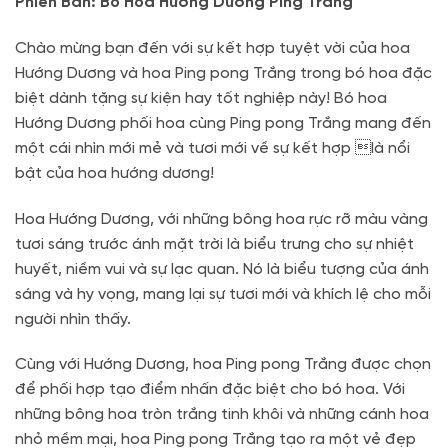
Phiên Bản: Bó Hoa Hướng Dương Ping Trắng
Chào mừng bạn đến với sự kết hợp tuyệt vời của hoa
Hướng Dương và hoa Ping pong Trắng trong bó hoa đặc
biệt dành tặng sự kiện hay tốt nghiệp này! Bó hoa
Hướng Dương phối hoa cùng Ping pong Trắng mang đến
một cái nhìn mới mẻ và tươi mới về sự kết hợp là nổi
bật của hoa hướng dương!
Hoa Hướng Dương, với những bông hoa rực rỡ màu vàng
tươi sáng trước ánh mặt trời là biểu trưng cho sự nhiệt
huyết, niềm vui và sự lạc quan. Nó là biểu tượng của ánh
sáng và hy vọng, mang lại sự tươi mới và khích lệ cho mỗi
người nhìn thấy.
Cùng với Hướng Dương, hoa Ping pong Trắng được chọn
để phối hợp tạo điểm nhấn đặc biệt cho bó hoa. Với
những bông hoa tròn trắng tinh khôi và những cánh hoa
nhỏ mềm mại, hoa Ping pong Trắng tạo ra một vẻ đẹp