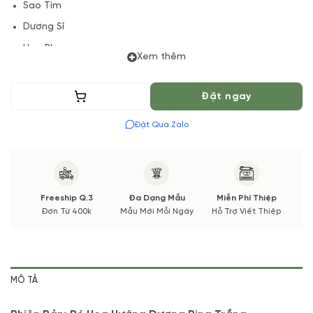
Sao Tím
Dương Sỉ
Hoa Phụ
Xem thêm
(*) Vườn Hoa Tươi đảm bảo phong cách cắm, tone màu sắc.
Nếu có thay đổi về Hoa phụ và thời gian giao sẽ được thông
Thêm vào giỏ
Đặt ngay
báo đến Quý khách hàng xác nhận trước khi cắm hay bó.
Đặt Qua Zalo
Freeship Q.3
Đa Dạng Mẫu
Miễn Phí Thiệp
Đơn Từ 400k
Mẫu Mới Mỗi Ngày
Hỗ Trợ Viết Thiệp
MÔ TẢ