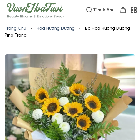
Skip
www.vuonhoatuoi.vn
Tìm kiếm
to
content
Trang Chủ
•
Hoa Hướng Dương
•
Bó Hoa Hướng Dương
Ping Trắng