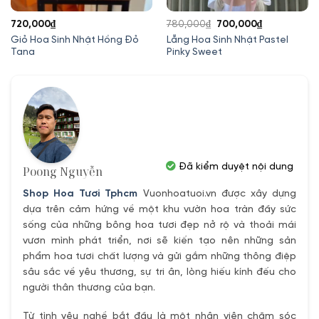
Giá
Giá
720,000
₫
780,000
₫
700,000
₫
gốc
hiện
Giỏ Hoa Sinh Nhật Hồng Đỏ
Lẵng Hoa Sinh Nhật Pastel
Tana
Pinky Sweet
là:
tại
780,000₫.
là:
700,000₫.
Đã kiểm duyệt nội dung
Poong Nguyễn
Shop Hoa Tươi Tphcm
Vuonhoatuoi.vn được xây dựng
dựa trên cảm hứng về một khu vườn hoa tràn đầy sức
sống của những bông hoa tươi đẹp nở rộ và thoải mái
vươn mình phát triển, nơi sẽ kiến tạo nên những sản
phẩm hoa tươi chất lượng và gửi gắm những thông điệp
sâu sắc về yêu thương, sự tri ân, lòng hiếu kính đếu cho
người thân thương của bạn.
Từ tình yêu nghề bắt đầu là một nhân viên chăm sóc