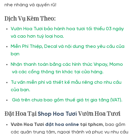
nhẹ nhàng và quyến rũ!
Dịch Vụ Kèm Theo:
Vườn Hoa Tươi bảo hành hoa tươi tối thiểu 03 ngày
và cao hơn tuỳ loại hoa.
Miễn Phí Thiệp, Decal và nội dung theo yêu cầu của
bạn
Nhận thanh toán bằng các hình thức Vnpay, Momo
và các cổng thông tin khác tại cửa hàng.
Tư vấn miễn phí và thiết kế mẫu riêng cho nhu cầu
của bạn.
Giá trên chưa bao gồm thuế giá trị gia tăng (VAT).
Đặt Hoa Tại
Vườn Hoa Tươi
Shop Hoa Tươi
Vườn Hoa Tươi
đặt hoa online
tại tphcm
, bao gồm
các quận trung tâm, ngoại thành và phục vụ nhu cầu