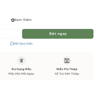
 thiểu 04 tiếng để được phục vụ tốt nhất. Màu hoa có thể
Xem thêm
ường. Các thông tin thay đổi sẽ được cập nhật trước và
Đặt ngay
Đặt Qua Zalo
Đa Dạng Mẫu
Miễn Phí Thiệp
Mẫu Mới Mỗi Ngày
Hỗ Trợ Viết Thiệp