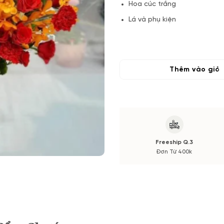
Hoa cúc trắng
Lá và phụ kiện
(*) Đơn hàng cần đặt trước tối
thay đổi theo vụ mùa và thị tr
xác nhận từ Quý khách hàng.
Thêm vào giỏ
Freeship Q.3
Đơn Từ 400k