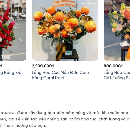
Giá
₫
2,500,000
₫
800,000
₫
hiện
ng Hồng Đỏ
Lẵng Hoa Cúc Mẫu Đơn Cam
Lẵng Hoa Cú
tại
Hồng Coral Reef
Cát Tường Si
0₫.
là:
850,000₫.
tuoi.vn được xây dựng dựa trên cảm hứng về một khu vườn hoa t
riển, nơi sẽ kiến tạo nên những sản phẩm hoa tươi chất lượng và g
ời thân thương của bạn.