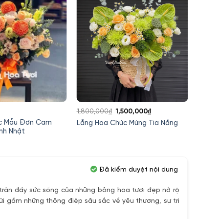
Giá
Giá
1,800,000
₫
1,500,000
₫
1,200,
gốc
hiện
c Mẫu Đơn Cam
Lẵng 
Lẵng Hoa Chúc Mừng Tia Nắng
là:
tại
nh Nhật
Pong 
Khai T
1,800,000₫.
là:
1,500,000₫.
Đã kiểm duyệt nội dung
ràn đầy sức sống của những bông hoa tươi đẹp nở rộ
ửi gắm những thông điệp sâu sắc về yêu thương, sự tri