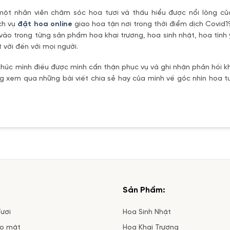
một nhân viên chăm sóc hoa tươi và thấu hiểu được nổi lòng c
ch vụ
đặt hoa online
giao hoa tận nơi trong thời điểm dịch Covid1
vào trong từng sản phẩm hoa khai trương, hoa sinh nhật, hoa tìn
 vời đến với mọi người.
úc mình điều được mình cẩn thận phục vụ và ghi nhận phản hồi kh
 xem qua những bài viết chia sẻ hay của mình về góc nhìn hoa tư
Sản Phẩm:
ươi
Hoa Sinh Nhật
ảo mật
Hoa Khai Trương