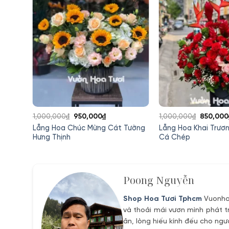
Giá
Giá
Giá
1,000,000
₫
950,000
₫
1,000,000
₫
850,000
gốc
hiện
gốc
 Wicky
Lẵng Hoa Chúc Mừng Cát Tường
Lẵng Hoa Khai Trươ
là:
tại
là:
Hưng Thịnh
Cá Chép
1,000,000₫.
là:
1,000,00
950,000₫.
Poong Nguyễn
Shop Hoa Tươi Tphcm
Vuonhoa
và thoải mái vươn mình phát t
ân, lòng hiếu kính đếu cho ngư