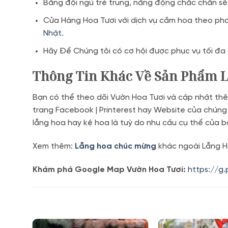
Bằng đội ngủ trẻ trung, năng động chắc chắn sẽ
Cửa Hàng Hoa Tươi với dịch vụ cắm hoa theo pho
Nhật
.
Hãy Để Chúng tôi có cơ hội được phục vụ tối đa
Thông Tin Khác Về Sản Phẩm 
Bạn có thể theo dõi Vườn Hoa Tươi và cập nhật thê
trang Facebook | Printerest hay Website của chúng
lẵng hoa hay kệ hoa là tuỳ do nhu cầu cụ thể của b
Xem thêm:
Lẵng hoa chúc mừng
khác ngoài Lẵng 
Khám phá Google Map Vườn Hoa Tươi:
https://g