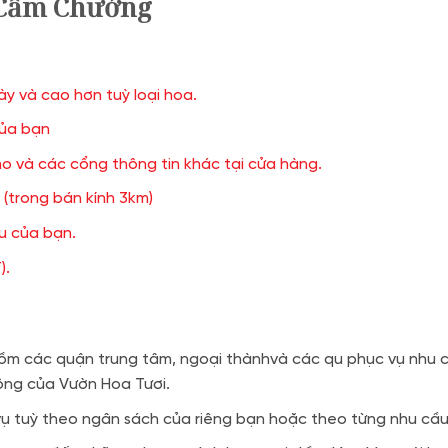
 Cẩm Chướng
ày và cao hơn tuỳ loại hoa.
của bạn
 và các cổng thông tin khác tại cửa hàng.
(trong bán kính 3km)
ầu của bạn.
).
ồm các quận trung tâm, ngoại thànhvà các qu phục vụ nhu c
động của Vườn Hoa Tươi.
 vụ tuỳ theo ngân sách của riêng bạn hoặc theo từng nhu cầ