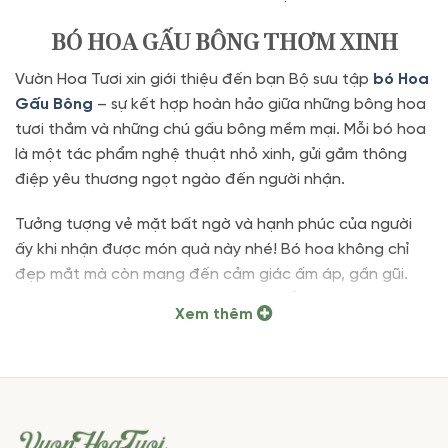
BÓ HOA GẤU BÔNG THƠM XINH
Vườn Hoa Tươi xin giới thiệu đến bạn Bộ sưu tập
bó Hoa
Gấu Bông
– sự kết hợp hoàn hảo giữa những bông hoa
tươi thắm và những chú gấu bông mềm mại. Mỗi bó hoa
là một tác phẩm nghệ thuật nhỏ xinh, gửi gắm thông
điệp yêu thương ngọt ngào đến người nhận.
Tưởng tượng vẻ mặt bất ngờ và hạnh phúc của người
ấy khi nhận được món quà này nhé! Bó hoa không chỉ
đẹp mắt mà còn mang đến cảm giác ấm áp, gần gũi.
Đây chắc chắn là món quà ý nghĩa để bạn bày tỏ tình
Xem thêm
cảm trong những dịp đặc biệt như sinh nhật, kỷ niệm,…