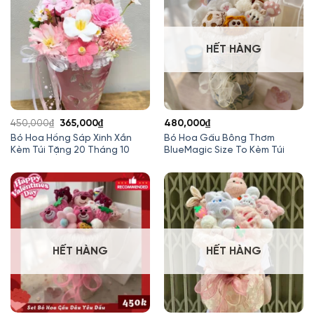
HẾT HÀNG
Giá
Giá
450,000
₫
365,000
₫
480,000
₫
gốc
hiện
Bó Hoa Hồng Sáp Xinh Xắn
Bó Hoa Gấu Bông Thơm
Kèm Túi Tặng 20 Tháng 10
BlueMagic Size To Kèm Túi
là:
tại
450,000₫.
là:
365,000₫.
HẾT HÀNG
HẾT HÀNG