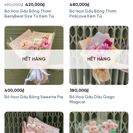
Giá
Giá
450,000
₫
420,000
₫
480,000
₫
gốc
hiện
Bó Hoa Gấu Bông Thơm
Bó Hoa Gấu Bông Thơm
BerryBear Size To Kèm Túi
PinkLove Kèm Túi
là:
tại
450,000₫.
là:
420,000₫.
HẾT HÀNG
HẾT HÀNG
400,000
₫
380,000
₫
Bó Hoa Gấu Dâu Gago
Bó Hoa Gấu Bông Sweetie Pie
Magical