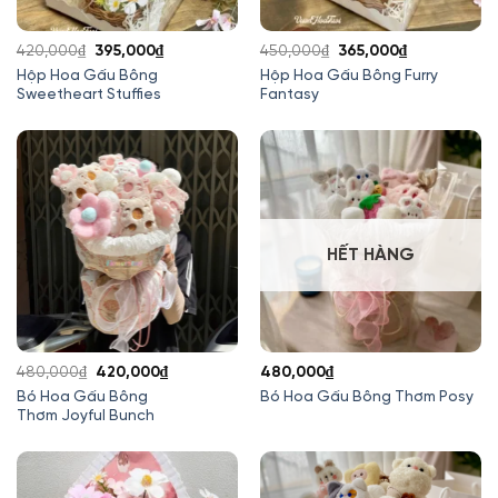
Giá
Giá
Giá
Giá
420,000
₫
395,000
₫
450,000
₫
365,000
₫
gốc
hiện
gốc
hiện
Hộp Hoa Gấu Bông
Hộp Hoa Gấu Bông Furry
Sweetheart Stuffies
Fantasy
là:
tại
là:
tại
420,000₫.
là:
450,000₫.
là:
395,000₫.
365,000₫.
HẾT HÀNG
Giá
Giá
480,000
₫
420,000
₫
480,000
₫
gốc
hiện
Bó Hoa Gấu Bông
Bó Hoa Gấu Bông Thơm Posy
Thơm Joyful Bunch
là:
tại
480,000₫.
là:
420,000₫.