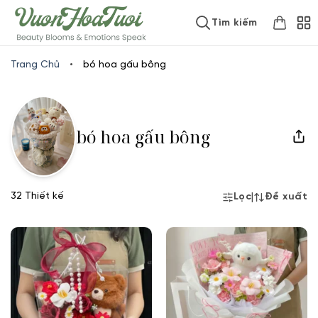
Skip
www.vuonhoatuoi.vn
Tìm kiếm
to
content
Trang Chủ
•
bó hoa gấu bông
bó hoa gấu bông
32 Thiết kế
|
Lọc
Đề xuất