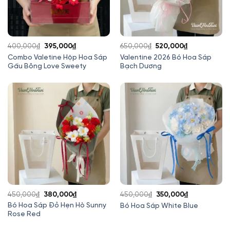
Giá
Giá
Giá
Giá
400,000
₫
395,000
₫
650,000
₫
520,000
₫
gốc
hiện
gốc
hiện
Combo Valetine Hộp Hoa Sáp
Valentine 2026 Bó Hoa Sáp
Gấu Bông Love Sweety
Bạch Dương
là:
tại
là:
tại
400,000₫.
là:
650,000₫.
là:
395,000₫.
520,000₫.
Giá
Giá
Giá
Giá
450,000
₫
380,000
₫
450,000
₫
350,000
₫
gốc
hiện
gốc
hiện
Bó Hoa Sáp Đỏ Hẹn Hò Sunny
Bó Hoa Sáp White Blue
Rose Red
là:
tại
là:
tại
450,000₫.
là:
450,000₫.
là: