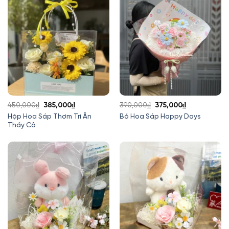
Giá
Giá
Giá
Giá
450,000
₫
385,000
₫
390,000
₫
375,000
₫
gốc
hiện
gốc
hiện
Hộp Hoa Sáp Thơm Tri Ân
Bó Hoa Sáp Happy Days
Thầy Cô
là:
tại
là:
tại
450,000₫.
là:
390,000₫.
là:
385,000₫.
375,000₫.