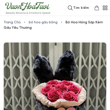
Skip
www.vuonhoatuoi.vn
Tìm kiếm
to
content
Trang Chủ
•
bó hoa gấu bông
•
Bó Hoa Hồng Sáp Kèm
Gấu Yêu Thương