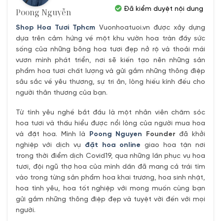
Đã kiểm duyệt nội dung
Poong Nguyễn
Shop Hoa Tươi Tphcm
Vuonhoatuoi.vn được xây dựng
dựa trên cảm hứng về một khu vườn hoa tràn đầy sức
sống của những bông hoa tươi đẹp nở rộ và thoải mái
vươn mình phát triển, nơi sẽ kiến tạo nên những sản
phẩm hoa tươi chất lượng và gửi gắm những thông điệp
sâu sắc về yêu thương, sự tri ân, lòng hiếu kính đếu cho
người thân thương của bạn.
Từ tình yêu nghề bắt đầu là một nhân viên chăm sóc
hoa tươi và thấu hiểu được nổi lòng của người mua hoa
và đặt hoa. Mình là
Poong Nguyen
Founder
đã khởi
nghiệp với dịch vụ
đặt hoa online
giao hoa tận nơi
trong thời điểm dịch Covid19, qua những lần phục vụ hoa
tươi, đội ngũ thợ hoa của mình dần đã mang cả trái tím
vào trong từng sản phẩm hoa khai trương, hoa sinh nhật,
hoa tình yêu, hoa tốt nghiệp với mong muốn cùng bạn
gửi gắm những thông điệp đẹp và tuyệt vời đến với mọi
người.