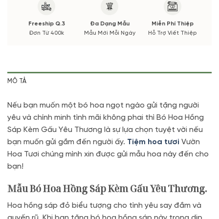
Freeship Q.3
Đa Dạng Mẫu
Miễn Phí Thiệp
Đơn Từ 400k
Mẫu Mới Mỗi Ngày
Hỗ Trợ Viết Thiệp
MÔ TẢ
Nếu bạn muốn một bó hoa ngọt ngào gửi tặng người
yêu và chính minh tình mãi không phai thì Bó Hoa Hồng
Sáp Kèm Gấu Yêu Thương là sự lựa chọn tuyệt vời nếu
bạn muốn gửi gắm đến người ấy.
Tiệm hoa tươi
Vườn
Hoa Tươi chúng mình xin được gửi mẫu hoa này đến cho
bạn!
Mẫu Bó Hoa Hồng Sáp Kèm Gấu Yêu Thương.
Hoa hồng sáp đỏ biểu tượng cho tình yêu say đắm và
quyến rũ. Khi bạn tặng bó hoa hồng sáp này trong dịp