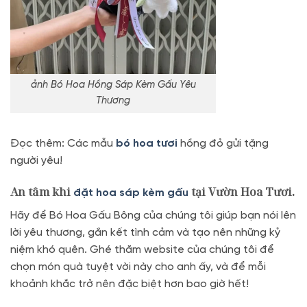
ảnh Bó Hoa Hồng Sáp Kèm Gấu Yêu
Thương
Đọc thêm: Các mẫu
bó hoa tươi
hồng đỏ gửi tặng
người yêu!
An tâm khi
tại Vườn Hoa Tươi.
đặt hoa sáp kèm gấu
Hãy để Bó Hoa Gấu Bông của chúng tôi giúp bạn nói lên
lời yêu thương, gắn kết tình cảm và tạo nên những kỷ
niệm khó quên. Ghé thăm website của chúng tôi để
chọn món quà tuyệt vời này cho anh ấy, và để mỗi
khoảnh khắc trở nên đặc biệt hơn bao giờ hết!