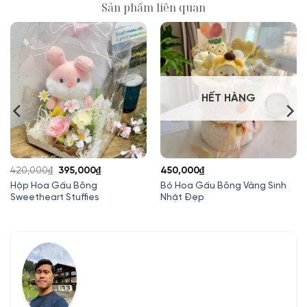
Sản phẩm liên quan
HẾT HÀNG
Giá
Giá
420,000
₫
395,000
₫
450,000
₫
gốc
hiện
Hộp Hoa Gấu Bông
Bó Hoa Gấu Bông Vàng Sinh
Sweetheart Stuffies
Nhật Đẹp
là:
tại
420,000₫.
là:
395,000₫.