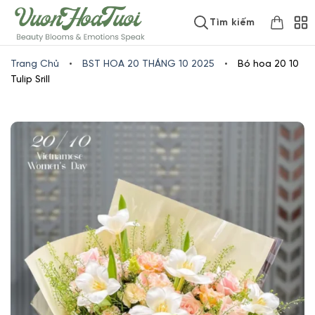
Skip
www.vuonhoatuoi.vn
Tìm kiếm
to
content
Trang Chủ
•
BST HOA 20 THÁNG 10 2025
•
Bó hoa 20 10
Tulip Srill