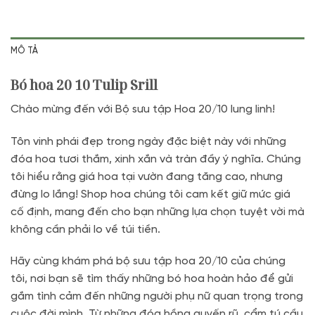
MÔ TẢ
Bó hoa 20 10 Tulip Srill
Chào mừng đến với Bộ sưu tập Hoa 20/10 lung linh!
Tôn vinh phái đẹp trong ngày đặc biệt này với những
đóa hoa tươi thắm, xinh xắn và tràn đầy ý nghĩa. Chúng
tôi hiểu rằng giá hoa tại vườn đang tăng cao, nhưng
đừng lo lắng! Shop hoa chúng tôi cam kết giữ mức giá
cố định, mang đến cho bạn những lựa chọn tuyệt vời mà
không cần phải lo về túi tiền.
Hãy cùng khám phá bộ sưu tập hoa 20/10 của chúng
tôi, nơi bạn sẽ tìm thấy những bó hoa hoàn hảo để gửi
gắm tình cảm đến những người phụ nữ quan trọng trong
cuộc đời mình. Từ những đóa hồng quyến rũ, cẩm tú cầu