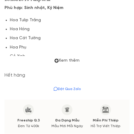
Phù hợp: Sinh nhật, Kỷ Niệm
Hoa Tulip Trắng
Hoa Hồng
Hoa Cát Tường
Hoa Phụ
Cỏ Xinh
Xem thêm
Lá và Phụ kiện
Hết hàng
(*) Shop hoa tươi với dịch vụ đặt hoa online Vườn Hoa Tươi
đảm bảo phong cách cắm, tone màu sắc.
Đặt Qua Zalo
Nếu có thay đổi về Hoa phụ và thời gian giao sẽ được thông
báo đến Quý khách hàng xác nhận trước khi cắm hay bó.
Freeship Q.3
Đa Dạng Mẫu
Miễn Phí Thiệp
Đơn Từ 400k
Mẫu Mới Mỗi Ngày
Hỗ Trợ Viết Thiệp