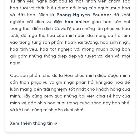
Từ tình yêu nghề bắt đầu là một nhân viên chăm sóc
hoa tươi và thấu hiểu được nổi lòng của người mua hoa
và đặt hoa. Mình là
Poong Nguyen
Founder
đã khởi
nghiệp với dịch vụ
đặt hoa online
giao hoa tận nơi
trong thời điểm dịch Covid19, qua những lần phục vụ hoa
tươi, đội ngũ thợ hoa của mình dần đã mang cả trái tím
vào trong từng sản phẩm hoa khai trương, hoa sinh nhật,
hoa tình yêu, hoa tốt nghiệp với mong muốn cùng bạn
gửi gắm những thông điệp đẹp và tuyệt vời đến với mọi
người.
Các sản phẩm cho dù là Hoa chúc mình điều được mình
cẩn thận phục vụ và ghi nhận phản hồi khi giao hoa để
luôn mang đến trải nghiệm tốt nhất cho khách hàng của
mình. Hãy cùng xem qua những bài viết chia sẻ hay của
mình về góc nhìn hoa tươi trong cuộc sống này bạn nhé.
và kết nối cùng mình bên dưới nha!
Xem thêm thông tin →