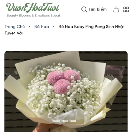
Skip
www.vuonhoatuoi.vn
Tìm kiếm
to
content
Trang Chủ
•
Bó Hoa
•
Bó Hoa Baby Ping Pong Sinh Nhật
Tuyệt Vời