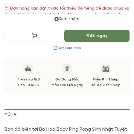
(*) Đơn hàng cần đặt trước tối thiểu 06 tiếng để được phục vụ
tốt nhất. Màu hoa có thể thay đổi theo vụ mùa và thị trường.
Xem thêm
Các thông tin thay đổi sẽ được cập nhật trước và xác nhận từ
Quý khách hàng.
Thêm vào giỏ
Đặt ngay
Đặt Qua Zalo
Freeship Q.3
Đa Dạng Mẫu
Miễn Phí Thiệp
Đơn Từ 400k
Mẫu Mới Mỗi Ngày
Hỗ Trợ Viết Thiệp
MÔ TẢ
Bạn đã biết tới Bó Hoa Baby Ping Pong Sinh Nhật Tuyệt