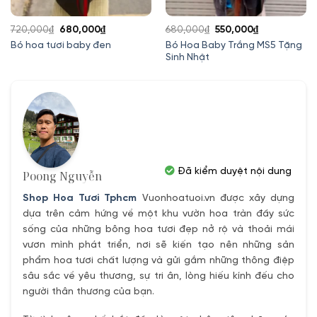
Giá
Giá
Giá
Giá
720,000
₫
680,000
₫
680,000
₫
550,000
₫
gốc
hiện
gốc
hiện
Bó Hoa Baby Trắng MS5 Tặng
Bó hoa tươi baby đen
Sinh Nhật
là:
tại
là:
tại
720,000₫.
là:
680,000₫.
là:
680,000₫.
550,000₫.
Đã kiểm duyệt nội dung
Poong Nguyễn
Shop Hoa Tươi Tphcm
Vuonhoatuoi.vn được xây dựng
dựa trên cảm hứng về một khu vườn hoa tràn đầy sức
sống của những bông hoa tươi đẹp nở rộ và thoải mái
vươn mình phát triển, nơi sẽ kiến tạo nên những sản
phẩm hoa tươi chất lượng và gửi gắm những thông điệp
sâu sắc về yêu thương, sự tri ân, lòng hiếu kính đếu cho
người thân thương của bạn.