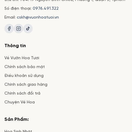
lân cận.
Số điện thoại:
0976.491.322
Các sản phẩm từ hoa sen độc đáo và ý nghĩa
Email:
cskh@vuonhoatuoi.vn
Ngoài hoa sen tươi, Vườn Hoa Tươi TPHCM còn cung cấp
đa dạng các sản phẩm từ hoa sen như
bó hoa sen
,
lẵng hoa sen
,
giỏ hoa sen
,… Đây là những món quà ý
Thông tin
nghĩa và độc đáo dành tặng người thân, bạn bè.
Về Vườn Hoa Tươi
Chính sách bảo mật
Điều khoản sử dụng
Chính sách giao hàng
Chính sách đổi trả
Chuyện Về Hoa
Sản Phẩm:
Hoa Sinh Nhật