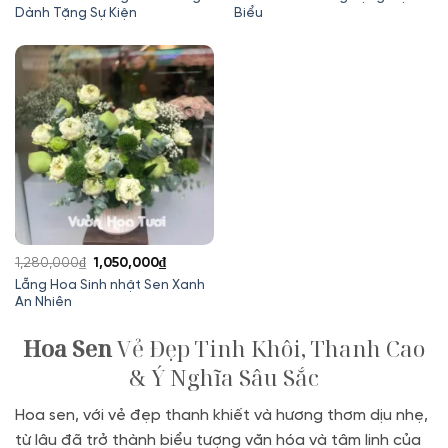
Dành Tặng Sự Kiện
Biểu
là:
tại
là:
tại
400,000₫.
là:
1,000,000₫.
là:
350,000₫.
800,000₫.
Giá
Giá
1,280,000
₫
1,050,000
₫
gốc
hiện
Lẵng Hoa Sinh nhật Sen Xanh
An Nhiên
là:
tại
1,280,000₫.
là:
Hoa Sen
Vẻ Đẹp Tinh Khôi, Thanh Cao
1,050,000₫.
& Ý Nghĩa Sâu Sắc
Hoa sen, với vẻ đẹp thanh khiết và hương thơm dịu nhẹ,
từ lâu đã trở thành biểu tượng văn hóa và tâm linh của