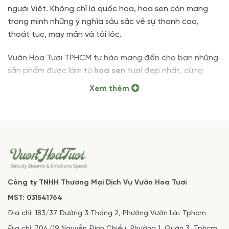
người Việt. Không chỉ là quốc hoa,
hoa sen
còn mang
trong mình những ý nghĩa sâu sắc về sự thanh cao,
thoát tục, may mắn và tài lộc.
Vườn Hoa Tươi TPHCM tự hào mang đến cho bạn những
sản phẩm được làm từ
hoa sen
tươi đẹp nhất, cùng
những sản phẩm độc đáo từ loài hoa này.
Xem thêm
Mua Hoa Sen Tại Vườn Hoa Tươi TPHCM
Cam kết chất lượng hoa sen tại Vườn Hoa Tươi
Vườn Hoa Tươi TPHCM cam kết mang đến cho quý
khách hàng những sản phẩm hoa sen tươi, chất lượng
cao, được tuyển chọn kỹ lưỡng từ các nhà vườn uy tín.
Công ty TNHH Thương Mại Dịch Vụ Vườn Hoa Tươi
Dịch vụ điện hoa và giao hoa tận nơi
MST: 031541764
Chúng tôi cung cấp
dịch vụ
điện hoa
và giao hoa tận
Địa chỉ: 183/37 Đường 3 Tháng 2, Phường Vườn Lài. Tphcm
nơi nhanh chóng, tiện lợi tại khu vực TPHCM và các tỉnh
Địa chỉ: 704/19 Nguyễn Đình Chiểu, Phường 1, Quận 3, Tphcm