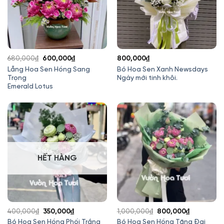
Giá
Giá
680,000
₫
600,000
₫
800,000
₫
gốc
hiện
Lẵng Hoa Sen Hồng Sang
Bó Hoa Sen Xanh Newsdays
Trọng
Ngày mới tinh khôi.
là:
tại
Emerald Lotus
680,000₫.
là:
600,000₫.
HẾT HÀNG
Giá
Giá
Giá
Giá
400,000
₫
350,000
₫
1,000,000
₫
800,000
₫
gốc
hiện
gốc
hiện
Bó Hoa Sen Hồng Phối Trắng
Bó Hoa Sen Hồng Tặng Đại