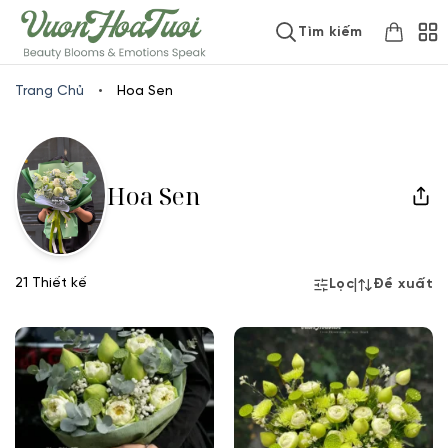
Skip
www.vuonhoatuoi.vn
Tìm kiếm
to
content
Trang Chủ
•
Hoa Sen
Hoa Sen
21 Thiết kế
|
Lọc
Đề xuất