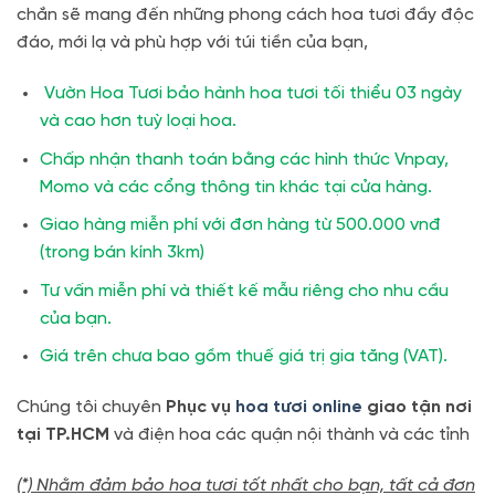
chắn sẽ mang đến những phong cách hoa tươi đầy độc
đáo, mới lạ và phù hợp với túi tiền của bạn,
Vườn Hoa Tươi bảo hành hoa tươi tối thiểu 03 ngày
và cao hơn tuỳ loại hoa.
Chấp nhận thanh toán bằng các hình thức Vnpay,
Momo và các cổng thông tin khác tại cửa hàng.
Giao hàng miễn phí với đơn hàng từ 500.000 vnđ
(trong bán kính 3km)
Tư vấn miễn phí và thiết kế mẫu riêng cho nhu cầu
của bạn.
Giá trên chưa bao gồm thuế giá trị gia tăng (VAT).
Chúng tôi chuyên
Phục vụ
hoa tươi online
giao tận nơi
tại TP.HCM
và điện hoa các quận nội thành và các tỉnh
(*) Nhằm đảm bảo hoa tươi tốt nhất cho bạn, tất cả đơn