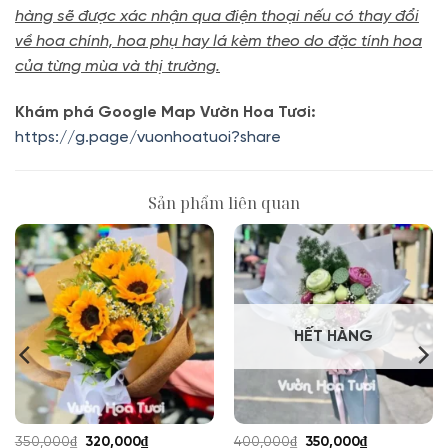
hàng sẽ được xác nhận qua điện thoại nếu có thay đổi
về hoa chính, hoa phụ hay lá kèm theo do đặc tính hoa
của từng mùa và thị trường.
Khám phá Google Map Vườn Hoa Tươi:
https://g.page/vuonhoatuoi?share
Sản phẩm liên quan
HẾT HÀNG
Giá
Giá
Giá
Giá
350,000
₫
320,000
₫
400,000
₫
350,000
₫