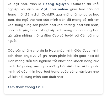
và đặt hoa. Mình là
Poong Nguyen
Founder
đã khởi
nghiệp với dịch vụ
đặt hoa online
giao hoa tận nơi
trong thời điểm dịch Covid19, qua những lần phục vụ hoa
tươi, đội ngũ thợ hoa của mình dần đã mang cả trái tím
vào trong từng sản phẩm hoa khai trương, hoa sinh nhật,
hoa tình yêu, hoa tốt nghiệp với mong muốn cùng bạn
gửi gắm những thông điệp đẹp và tuyệt vời đến với mọi
người.
Các sản phẩm cho dù là Hoa chúc mình điều được mình
cẩn thận phục vụ và ghi nhận phản hồi khi giao hoa để
luôn mang đến trải nghiệm tốt nhất cho khách hàng của
mình. Hãy cùng xem qua những bài viết chia sẻ hay của
mình về góc nhìn hoa tươi trong cuộc sống này bạn nhé.
và kết nối cùng mình bên dưới nha!
Xem thêm thông tin →