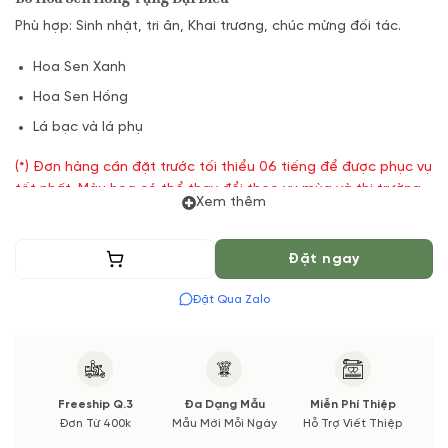
Phù hợp: Sinh nhật, tri ân, Khai trương, chúc mừng đối tác.
Hoa Sen Xanh
Hoa Sen Hồng
Lá bạc và lá phụ
(*) Đơn hàng cần đặt trước tối thiểu 06 tiếng để được phục vụ
tốt nhất. Màu hoa có thể thay đổi theo vụ mùa và thị trường.
Xem thêm
Các thông tin thay đổi sẽ được cập nhật trước và xác nhận từ
Quý khách hàng.
Thêm vào giỏ
Đặt ngay
Đặt Qua Zalo
Freeship Q.3
Đa Dạng Mẫu
Miễn Phí Thiệp
Đơn Từ 400k
Mẫu Mới Mỗi Ngày
Hỗ Trợ Viết Thiệp