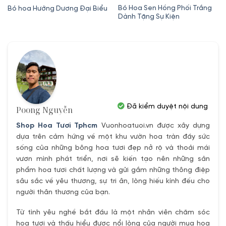
gốc
hiện
gốc
hiện
Bó Hoa Sen Hồng Phối Trắng
Bó hoa Hướng Dương Đại Biểu
Dành Tặng Sự Kiện
là:
tại
là:
tại
350,000₫.
là:
400,000₫.
là:
320,000₫.
350,000₫.
Đã kiểm duyệt nội dung
Poong Nguyễn
Shop Hoa Tươi Tphcm
Vuonhoatuoi.vn được xây dựng
dựa trên cảm hứng về một khu vườn hoa tràn đầy sức
sống của những bông hoa tươi đẹp nở rộ và thoải mái
vươn mình phát triển, nơi sẽ kiến tạo nên những sản
phẩm hoa tươi chất lượng và gửi gắm những thông điệp
sâu sắc về yêu thương, sự tri ân, lòng hiếu kính đếu cho
người thân thương của bạn.
Từ tình yêu nghề bắt đầu là một nhân viên chăm sóc
hoa tươi và thấu hiểu được nổi lòng của người mua hoa