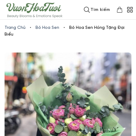
Skip
www.vuonhoatuoi.vn
Tìm kiếm
to
content
Trang Chủ
•
Bó Hoa Sen
•
Bó Hoa Sen Hồng Tặng Đại
Biểu