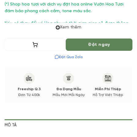
(*) Shop hoa tươi với dịch vụ đặt hoa online Vườn Hoa Tươi
đảm bảo phong cách cắm, tone màu sắc.
Nếu có thay đổi về Hoa phụ và thời gian giao sẽ được thông
Xem thêm
báo đến Quý khách hàng xác nhận trước khi cắm hay bó.
Thêm vào giỏ
Đặt ngay
Đặt Qua Zalo
Freeship Q.3
Đa Dạng Mẫu
Miễn Phí Thiệp
Đơn Từ 400k
Mẫu Mới Mỗi Ngày
Hỗ Trợ Viết Thiệp
MÔ TẢ