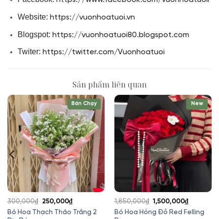
Website:
https://vuonhoatuoi.vn
Blogspot:
https://vuonhoatuoi80.blogspot.com
Twiter:
https://twitter.com/Vuonhoatuoi
Sản phẩm liên quan
Bán Chạy
New
Giá
Giá
Giá
Giá
300,000
₫
250,000
₫
1,850,000
₫
1,500,000
₫
gốc
hiện
gốc
hiện
Bó Hoa Thạch Thảo Trắng 2
Bó Hoa Hồng Đỏ Red Felling