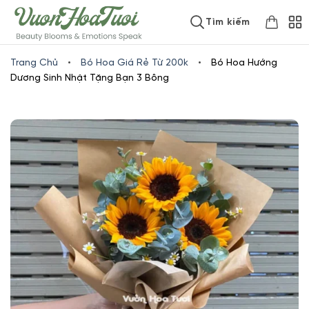
Skip
www.vuonhoatuoi.vn
Tìm kiếm
to
content
Trang Chủ
•
Bó Hoa Giá Rẻ Từ 200k
•
Bó Hoa Hướng
Dương Sinh Nhật Tặng Bạn 3 Bông