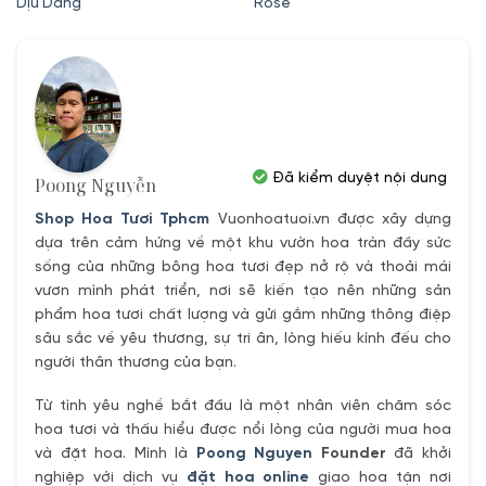
Dịu Dàng
Rose
là:
tại
là:
tại
300,000₫.
là:
1,850,000₫.
là:
250,000₫.
1,500,000
Đã kiểm duyệt nội dung
Poong Nguyễn
Shop Hoa Tươi Tphcm
Vuonhoatuoi.vn được xây dựng
dựa trên cảm hứng về một khu vườn hoa tràn đầy sức
sống của những bông hoa tươi đẹp nở rộ và thoải mái
vươn mình phát triển, nơi sẽ kiến tạo nên những sản
phẩm hoa tươi chất lượng và gửi gắm những thông điệp
sâu sắc về yêu thương, sự tri ân, lòng hiếu kính đếu cho
người thân thương của bạn.
Từ tình yêu nghề bắt đầu là một nhân viên chăm sóc
hoa tươi và thấu hiểu được nổi lòng của người mua hoa
và đặt hoa. Mình là
Poong Nguyen
Founder
đã khởi
nghiệp với dịch vụ
đặt hoa online
giao hoa tận nơi