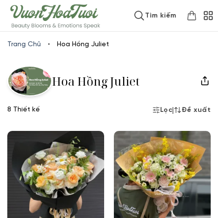
Skip
www.vuonhoatuoi.vn
Tìm kiếm
to
content
Trang Chủ
•
Hoa Hồng Juliet
Hoa Hồng Juliet
8 Thiết kế
|
Lọc
Đề xuất