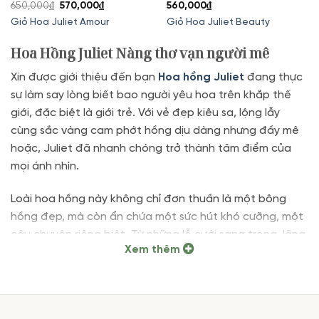
Giá
Giá
650,000
₫
570,000
₫
560,000
₫
gốc
hiện
Giỏ Hoa Juliet Amour
Giỏ Hoa Juliet Beauty
là:
tại
650,000₫.
là:
Hoa Hồng Juliet Nàng thơ vạn người mê
570,000₫.
Xin được giới thiệu đến bạn
Hoa hồng Juliet
đang thực
sự làm say lòng biết bao người yêu hoa trên khắp thế
giới, đặc biệt là giới trẻ. Với vẻ đẹp kiêu sa, lộng lẫy
cùng sắc vàng cam phớt hồng dịu dàng nhưng đầy mê
hoặc, Juliet đã nhanh chóng trở thành tâm điểm của
mọi ánh nhìn.
Loài hoa hồng này không chỉ đơn thuần là một bông
hồng đẹp, mà còn ẩn chứa một sức hút khó cưỡng, một
câu chuyện riêng biệt. Từ những lễ cưới sang trọng, lãng
Xem thêm
mạn cho đến những bó hoa tinh tế được trao tay trong
các dịp đặc biệt, sự hiện diện của
hoa Juliet
luôn khiến
người ta phải trầm trồ, ngưỡng mộ.