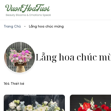
Skip
www.vuonhoatuoi.vn
to
content
Trang Chủ
•
Lẵng hoa chúc mừng
Lẵng hoa chúc m
164 Thiết kế