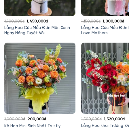
Giá
Giá
Giá
Gi
1,700,000
₫
1,450,000
₫
1,150,000
₫
1,000,000
₫
gốc
hiện
gốc
hi
Lẵng Hoa Cúc Mẫu Đơn Môn Xanh
Lẵng Hoa Cúc Mẫu Đơn 
là:
tại
là:
tại
Ngày Nắng Tuyệt Vời
Love Mothers
1,700,000₫.
là:
1,150,000₫.
là:
1,450,000₫.
1,
Giá
Giá
Giá
Gi
1,000,000
₫
900,000
₫
1,500,000
₫
1,320,000
₫
gốc
hiện
gốc
hi
Lẵng Hoa khai Trương Đ
Kệ Hoa Mini Sinh Nhật Trustly