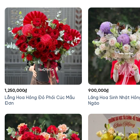
là:
tại
là:
t
1,850,000₫.
là:
2,000,000₫.
là
1,650,000₫.
1
1,250,000
₫
900,000
₫
Lẵng Hoa Hồng Đỏ Phối Cúc Mẫu
Lãng Hoa Sinh Nhật Hồ
Đơn
Ngào