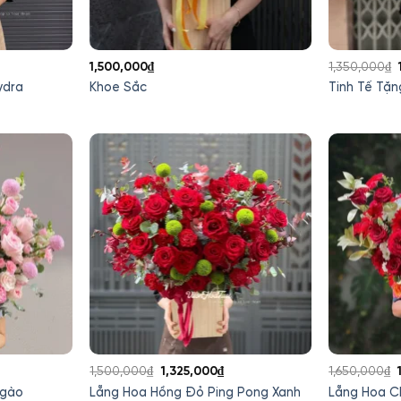
á
1,500,000
₫
1,350,000
₫
ện
ydra
Khoe Sắc
Tinh Tế Tặ
i
500,000₫.
iá
Giá
Giá
1,500,000
₫
1,325,000
₫
1,650,000
₫
iện
gốc
hiện
Ngào
Lẵng Hoa Hồng Đỏ Ping Pong Xanh
Lẵng Hoa C