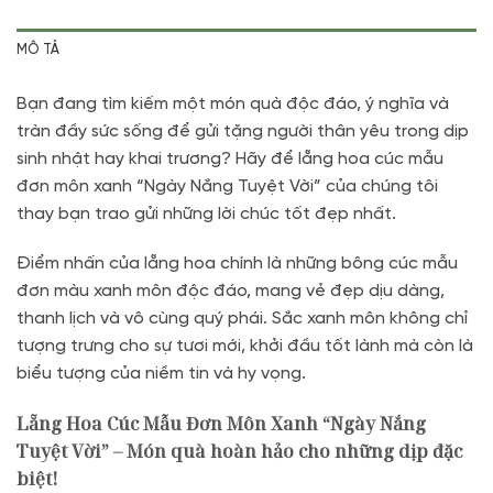
MÔ TẢ
Bạn đang tìm kiếm một món quà độc đáo, ý nghĩa và
tràn đầy sức sống để gửi tặng người thân yêu trong dịp
sinh nhật hay khai trương? Hãy để lẵng hoa cúc mẫu
đơn môn xanh “Ngày Nắng Tuyệt Vời” của chúng tôi
thay bạn trao gửi những lời chúc tốt đẹp nhất.
Điểm nhấn của lẵng hoa chính là những bông cúc mẫu
đơn màu xanh môn độc đáo, mang vẻ đẹp dịu dàng,
thanh lịch và vô cùng quý phái. Sắc xanh môn không chỉ
tượng trưng cho sự tươi mới, khởi đầu tốt lành mà còn là
biểu tượng của niềm tin và hy vọng.
Lẵng Hoa Cúc Mẫu Đơn Môn Xanh “Ngày Nắng
Tuyệt Vời” – Món quà hoàn hảo cho những dịp đặc
biệt!