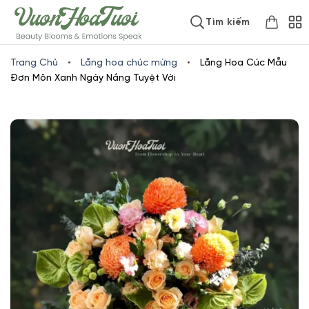
Skip
www.vuonhoatuoi.vn
Tìm kiếm
to
content
Trang Chủ
•
Lẵng hoa chúc mừng
•
Lẵng Hoa Cúc Mẫu
Đơn Môn Xanh Ngày Nắng Tuyệt Vời