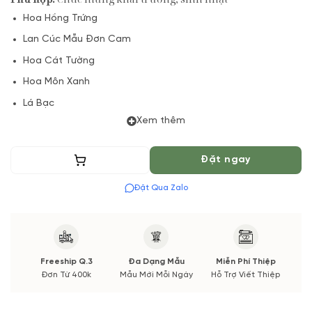
Hoa Hồng Trứng
Lan Cúc Mẫu Đơn Cam
Hoa Cát Tường
Hoa Môn Xanh
Lá Bạc
Xem thêm
Phụ Kiện
(*) Đơn hàng cần đặt trước 06 Tiếng để chuẩn bị Hoa Tươi
Thêm vào giỏ
Đặt ngay
theo màu tốt nhất cho bạn, Hoa phụ có thể thay đổi theo
Mùa vụ. Vườn Hoa Tươi đảm bảo phong cách cắm, tone màu
Đặt Qua Zalo
sắc. Nếu có thay đổi về Hoa phụ sẽ được thông báo đến Quý
khách hàng xác nhận trước khi cắm.
Freeship Q.3
Đa Dạng Mẫu
Miễn Phí Thiệp
Đơn Từ 400k
Mẫu Mới Mỗi Ngày
Hỗ Trợ Viết Thiệp