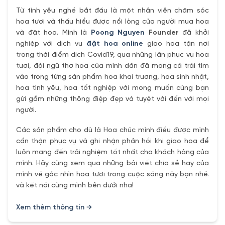
Từ tình yêu nghề bắt đầu là một nhân viên chăm sóc
hoa tươi và thấu hiểu được nổi lòng của người mua hoa
và đặt hoa. Mình là
Poong Nguyen
Founder
đã khởi
nghiệp với dịch vụ
đặt hoa online
giao hoa tận nơi
trong thời điểm dịch Covid19, qua những lần phục vụ hoa
tươi, đội ngũ thợ hoa của mình dần đã mang cả trái tím
vào trong từng sản phẩm hoa khai trương, hoa sinh nhật,
hoa tình yêu, hoa tốt nghiệp với mong muốn cùng bạn
gửi gắm những thông điệp đẹp và tuyệt vời đến với mọi
người.
Các sản phẩm cho dù là Hoa chúc mình điều được mình
cẩn thận phục vụ và ghi nhận phản hồi khi giao hoa để
luôn mang đến trải nghiệm tốt nhất cho khách hàng của
mình. Hãy cùng xem qua những bài viết chia sẻ hay của
mình về góc nhìn hoa tươi trong cuộc sống này bạn nhé.
và kết nối cùng mình bên dưới nha!
Xem thêm thông tin →