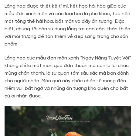
Lẵng hoa được thiết kế tỉ mỉ, kết hợp hài hòa giữa cúc
mẫu đơn xanh môn và các loại hoa lá phụ khác, tạo nên
một tổng thể hài hòa, bắt mắt và đầy ấn tượng. Đặc
biệt, chúng tôi còn sử dụng lẵng tre cao cấp, thân thiện
với môi trường để tôn thêm vẻ đẹp sang trọng cho sản
phẩm.
Lẵng hoa cúc mẫu đơn môn xanh “Ngày Nắng Tuyệt Vời”
không chỉ là một món quà đơn thuần mà còn là lời chúc
mừng chân thành, là sự quan tâm sâu sắc mà bạn dành
cho người nhận. Món quà này chắc chắn sẽ mang đến
niềm vui, bất ngờ và những ấn tượng khó quên cho bất
cứ ai nhận được.