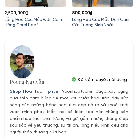
2,500,000
₫
800,000
₫
Lẵng Hoa Cúc Mẫu Đơn Cam
Lẵng Hoa Cúc Mẫu Đơn Cam
Hồng Coral Reef
Cát Tường Sinh Nhật
Đã kiểm duyệt nội dung
Poong Nguyễn
Shop Hoa Tươi Tphcm
Vuonhoatuoi.vn được xây dựng
dựa trên cảm hứng về một khu vườn hoa tràn đầy sức
sống của những bông hoa tươi đẹp nở rộ và thoải mái
vươn mình phát triển, nơi sẽ kiến tạo nên những sản
phẩm hoa tươi chất lượng và gửi gắm những thông điệp
sâu sắc về yêu thương, sự tri ân, lòng hiếu kính đếu cho
người thân thương của bạn.