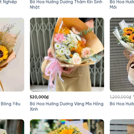
gốc
hiện
g
t Nghiệp
Bó Hoa Hướng Dương Thầm Kín Sinh
Bó Hoa Hướ
là:
tại
là
Nhật
Mới
420,000₫.
là:
2
000₫.
350,000₫.
520,000
₫
1,200,000
₫
 Bông Yêu
Bó Hoa Hướng Dương Vàng Mix Hồng
Bó Hoa Hướ
Xinh
000₫.