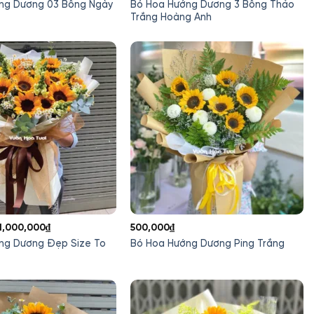
ốc
hiện
gốc
hiện
ng Dương 03 Bông Ngày
Bó Hoa Hướng Dương 3 Bông Thảo
:
tại
là:
tại
Trắng Hoàng Anh
20,000₫.
là:
280,000₫.
là:
200,000₫.
250,000₫.
Giá
Giá
1,000,000
₫
500,000
₫
gốc
hiện
ng Dương Đẹp Size To
Bó Hoa Hướng Dương Ping Trắng
là:
tại
1,200,000₫.
là:
1,000,000₫.