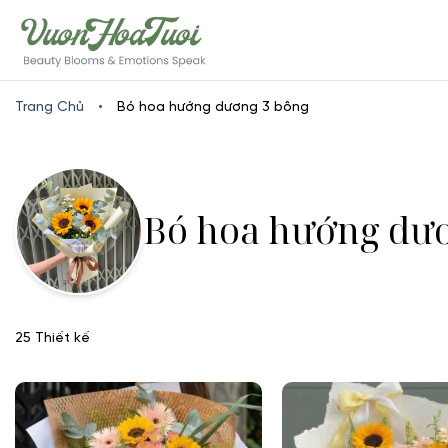
Skip
www.vuonhoatuoi.vn
to
content
Trang Chủ
•
Bó hoa hướng dương 3 bông
Bó hoa hướng dư
25 Thiết kế