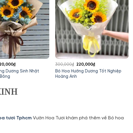
iá
Giá
Giá
Giá
20,000
₫
300,000
₫
220,000
₫
ốc
hiện
gốc
hiện
ng Dương Sinh Nhật
Bó Hoa Hướng Dương Tốt Nghiệp
:
tại
là:
tại
 Bông
Hoàng Anh
50,000₫.
là:
300,000₫.
là:
220,000₫.
220,000₫.
XINH
oa tươi Tphcm
Vườn Hoa Tươi khám phá thêm về Bó hoa