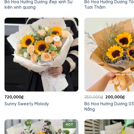
gốc
hiện
gốc
hiện
Bó Hoa Hướng Dương đẹp xinh Sự
Bó Hoa Hướng Dương Tố
là:
tại
là:
tại
kiện vinh quang
Tươi Thắm
280,000₫.
là:
350,000₫.
là:
250,000₫.
280,
Giá
Giá
720,000
₫
250,000
₫
200,000
₫
gốc
hiện
Bó Hoa Hướng Dương 03
Sunny Sweety Molody
là:
tại
Nắng
250,000₫.
là:
200,
HOT