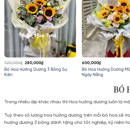
Giá
Giá
320,000
₫
280,000
₫
600,000
₫
gốc
hiện
Bó Hoa Hướng Dương 3 Bông Sự
Bó Hoa Hướng Dương Mỏ
là:
tại
Kiện
Ngày Nắng
320,000₫.
là:
280,000₫.
BÓ 
Trong nhiều dịp khác nhau thì Hoa hướng dương luôn là m
Tuỳ theo số lượng hoa hướng dương trên mỗi bó hoa sẽ m
hướng dương 3 bông dành tặng cho tốt nghiệp, kỷ niệm ha