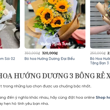
Giá
Giá
G
350,000
₫
320,000
₫
250,000
₫
2
gốc
hiện
g
m Sói 02
Bó Hoa Hướ
Bó hoa Hướng Dương Đại Biểu
là:
tại
là
Tặng Bạn 3
350,000₫.
là:
2
320,000₫.
HOA HƯỚNG DƯƠNG 3 BÔNG RẺ 
ột trong những lựa chọn được ưa chuộng bậc nhất.
ang đến ý nghĩa khác nhau, hãy cùng đặt hoa online
Shop h
y hẹn hò tình yêu bạn nha.