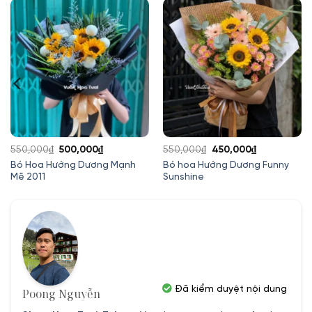
Giá
Giá
Giá
Giá
550,000
₫
500,000
₫
550,000
₫
450,000
₫
gốc
hiện
gốc
hiện
Bó Hoa Hướng Dương Mạnh
Bó hoa Hướng Dương Funny
Mẽ 2011
Sunshine
là:
tại
là:
tại
550,000₫.
là:
550,000₫.
là:
500,000₫.
450,000₫.
Đã kiểm duyệt nội dung
Poong Nguyễn