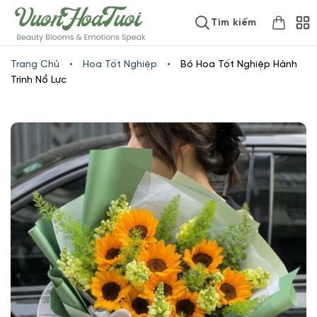
Skip
www.vuonhoatuoi.vn
Tìm kiếm
to
content
Trang Chủ
•
Hoa Tốt Nghiệp
•
Bó Hoa Tốt Nghiệp Hành
Trình Nổ Lực