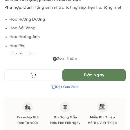
Phù hợp:
Dành tặng sinh nhật, tốt nghiệp, hẹn hò, tặng mẹ!
Hoa Hướng Dương
Hoa Sói Vàng
Hoa Hoàng Anh
Hoa Phụ
Lá + Phụ kiện
Xem thêm
(*) Shop hoa tươi với dịch vụ đặt hoa online Vườn Hoa Tươi
đảm bảo phong cách cắm, tone màu sắc.
Thêm vào giỏ
Đặt ngay
Nếu có thay đổi về Hoa phụ và thời gian giao sẽ được thông
Đặt Qua Zalo
báo đến Quý khách hàng xác nhận trước khi cắm hay bó.
Freeship Q.3
Đa Dạng Mẫu
Miễn Phí Thiệp
Đơn Từ 400k
Mẫu Mới Mỗi Ngày
Hỗ Trợ Viết Thiệp