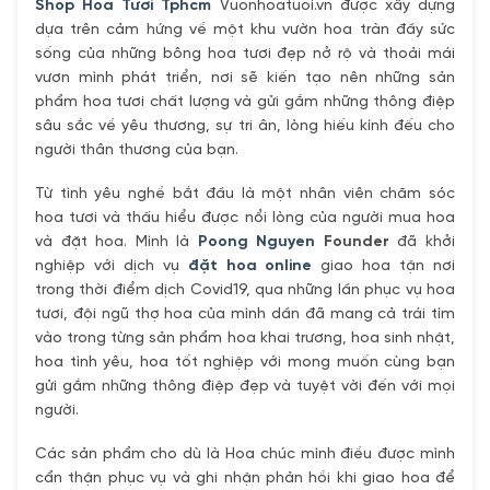
Shop Hoa Tươi Tphcm
Vuonhoatuoi.vn được xây dựng
dựa trên cảm hứng về một khu vườn hoa tràn đầy sức
sống của những bông hoa tươi đẹp nở rộ và thoải mái
vươn mình phát triển, nơi sẽ kiến tạo nên những sản
phẩm hoa tươi chất lượng và gửi gắm những thông điệp
sâu sắc về yêu thương, sự tri ân, lòng hiếu kính đếu cho
người thân thương của bạn.
Từ tình yêu nghề bắt đầu là một nhân viên chăm sóc
hoa tươi và thấu hiểu được nổi lòng của người mua hoa
và đặt hoa. Mình là
Poong Nguyen
Founder
đã khởi
nghiệp với dịch vụ
đặt hoa online
giao hoa tận nơi
trong thời điểm dịch Covid19, qua những lần phục vụ hoa
tươi, đội ngũ thợ hoa của mình dần đã mang cả trái tím
vào trong từng sản phẩm hoa khai trương, hoa sinh nhật,
hoa tình yêu, hoa tốt nghiệp với mong muốn cùng bạn
gửi gắm những thông điệp đẹp và tuyệt vời đến với mọi
người.
Các sản phẩm cho dù là Hoa chúc mình điều được mình
cẩn thận phục vụ và ghi nhận phản hồi khi giao hoa để