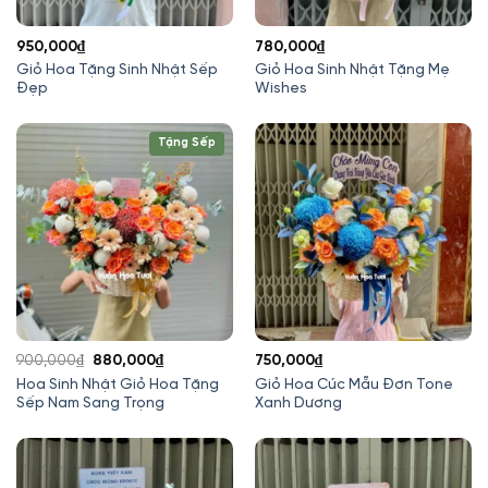
950,000
₫
780,000
₫
Giỏ Hoa Tặng Sinh Nhật Sếp
Giỏ Hoa Sinh Nhật Tặng Mẹ
Đẹp
Wishes
Tặng Sếp
Giá
Giá
900,000
₫
880,000
₫
750,000
₫
gốc
hiện
Hoa Sinh Nhật Giỏ Hoa Tặng
Giỏ Hoa Cúc Mẫu Đơn Tone
Sếp Nam Sang Trọng
Xanh Dương
là:
tại
900,000₫.
là:
880,000₫.