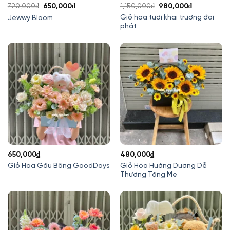
Giá
Giá
Giá
Giá
720,000
₫
650,000
₫
1,150,000
₫
980,000
₫
gốc
hiện
gốc
hiện
Giỏ hoa tươi khai trương đại
Jewwy Bloom
phát
là:
tại
là:
tại
720,000₫.
là:
1,150,000₫.
là:
650,000₫.
980,000₫.
650,000
₫
480,000
₫
Giỏ Hoa Hướng Dương Dễ
Giỏ Hoa Gấu Bông GoodDays
Thương Tặng Mẹ