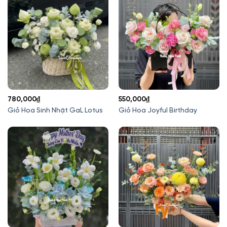
780,000
₫
550,000
₫
Giỏ Hoa Sinh Nhật GaL Lotus
Giỏ Hoa Joyful Birthday