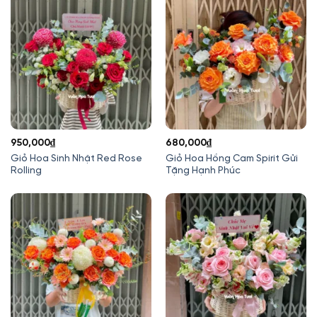
950,000
₫
680,000
₫
Giỏ Hoa Sinh Nhật Red Rose
Giỏ Hoa Hồng Cam Spirit Gửi
Rolling
Tặng Hạnh Phúc