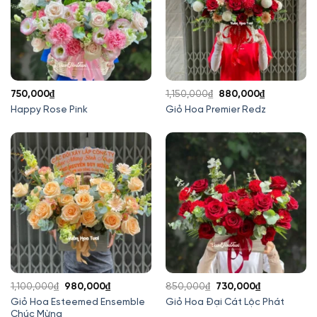
Giá
Giá
750,000
₫
1,150,000
₫
880,000
₫
gốc
hiện
Happy Rose Pink
Giỏ Hoa Premier Redz
là:
tại
1,150,000₫.
là:
880,000₫.
Giá
Giá
Giá
Giá
1,100,000
₫
980,000
₫
850,000
₫
730,000
₫
gốc
hiện
gốc
hiện
Giỏ Hoa Esteemed Ensemble
Giỏ Hoa Đại Cát Lộc Phát
Chúc Mừng
là:
tại
là:
tại