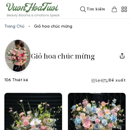
Skip
www.vuonhoatuoi.vn
Tìm kiếm
to
content
Trang Chủ
•
Giỏ hoa chúc mừng
Giỏ hoa chúc mừng
106 Thiết kế
|
Lọc
Đề xuất