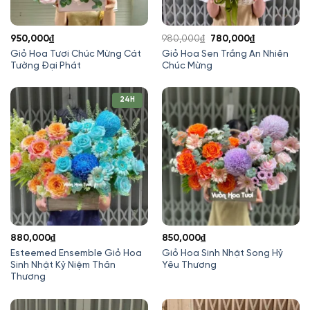
Giá
Giá
950,000
₫
980,000
₫
780,000
₫
gốc
hiện
Giỏ Hoa Tươi Chúc Mừng Cát
Giỏ Hoa Sen Trắng An Nhiên
Tường Đại Phát
Chúc Mừng
là:
tại
980,000₫.
là:
780,000₫.
24H
880,000
₫
850,000
₫
Esteemed Ensemble Giỏ Hoa
Giỏ Hoa Sinh Nhật Song Hỷ
Sinh Nhật Kỷ Niệm Thân
Yêu Thương
Thương