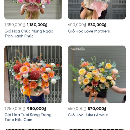
Giá
Giá
Giá
Giá
1,350,000
₫
1,180,000
₫
600,000
₫
530,000
₫
gốc
hiện
gốc
hiện
Giỏ Hoa Chúc Mừng Ngập
Giỏ Hoa Love Mothers
Tràn Hạnh Phúc
là:
tại
là:
tại
1,350,000₫.
là:
600,000₫.
là:
1,180,000₫.
530,000₫.
Giá
Giá
Giá
Giá
1,250,000
₫
980,000
₫
650,000
₫
570,000
₫
gốc
hiện
gốc
hiện
Giỏ Hoa Tươi Sang Trọng
Giỏ Hoa Juliet Amour
Tone Nâu Cam
là:
tại
là:
tại
1,250,000₫.
là:
650,000₫.
là: