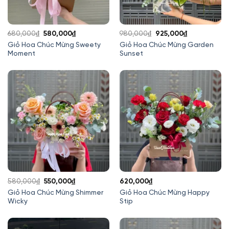
Giá
Giá
Giá
Giá
680,000
₫
580,000
₫
980,000
₫
925,000
₫
gốc
hiện
gốc
hiện
Giỏ Hoa Chúc Mừng Sweety
Giỏ Hoa Chúc Mừng Garden
Moment
Sunset
là:
tại
là:
tại
680,000₫.
là:
980,000₫.
là:
580,000₫.
925,000₫.
Giá
Giá
580,000
₫
550,000
₫
620,000
₫
gốc
hiện
Giỏ Hoa Chúc Mừng Shimmer
Giỏ Hoa Chúc Mừng Happy
Wicky
Stip
là:
tại
580,000₫.
là:
550,000₫.