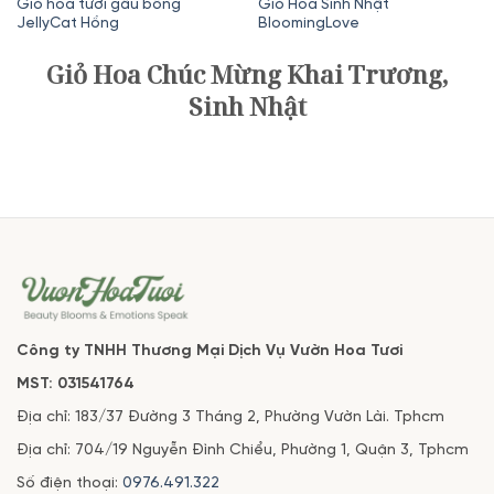
gốc
hiện
gốc
hiện
Giỏ hoa tươi gấu bông
Giỏ Hoa Sinh Nhật
JellyCat Hồng
BloomingLove
là:
tại
là:
tại
600,000₫.
là:
700,000₫.
là:
Giỏ Hoa Chúc Mừng Khai Trương,
480,000₫.
650,000₫.
Sinh Nhật
Công ty TNHH Thương Mại Dịch Vụ Vườn Hoa Tươi
MST: 031541764
Địa chỉ: 183/37 Đường 3 Tháng 2, Phường Vườn Lài. Tphcm
Địa chỉ: 704/19 Nguyễn Đình Chiểu, Phường 1, Quận 3, Tphcm
Số điện thoại:
0976.491.322