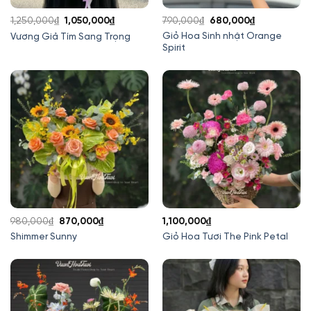
Giá
Giá
Giá
Giá
1,250,000
₫
1,050,000
₫
790,000
₫
680,000
₫
gốc
hiện
gốc
hiện
Giỏ Hoa Sinh nhật Orange
Vương Giả Tím Sang Trọng
Spirit
là:
tại
là:
tại
1,250,000₫.
là:
790,000₫.
là:
1,050,000₫.
680,000₫.
Giá
Giá
980,000
₫
870,000
₫
1,100,000
₫
gốc
hiện
Shimmer Sunny
Giỏ Hoa Tươi The Pink Petal
là:
tại
980,000₫.
là:
870,000₫.