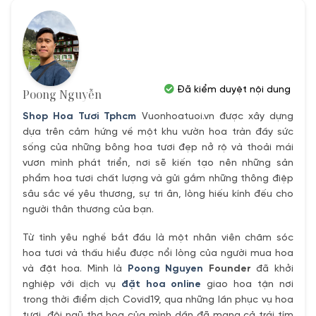
.
780,000₫.
880,000₫.
Đã kiểm duyệt nội dung
Poong Nguyễn
Shop Hoa Tươi Tphcm
Vuonhoatuoi.vn được xây dựng
dựa trên cảm hứng về một khu vườn hoa tràn đầy sức
sống của những bông hoa tươi đẹp nở rộ và thoải mái
vươn mình phát triển, nơi sẽ kiến tạo nên những sản
phẩm hoa tươi chất lượng và gửi gắm những thông điệp
sâu sắc về yêu thương, sự tri ân, lòng hiếu kính đếu cho
người thân thương của bạn.
Từ tình yêu nghề bắt đầu là một nhân viên chăm sóc
hoa tươi và thấu hiểu được nổi lòng của người mua hoa
và đặt hoa. Mình là
Poong Nguyen
Founder
đã khởi
nghiệp với dịch vụ
đặt hoa online
giao hoa tận nơi
trong thời điểm dịch Covid19, qua những lần phục vụ hoa
tươi, đội ngũ thợ hoa của mình dần đã mang cả trái tím