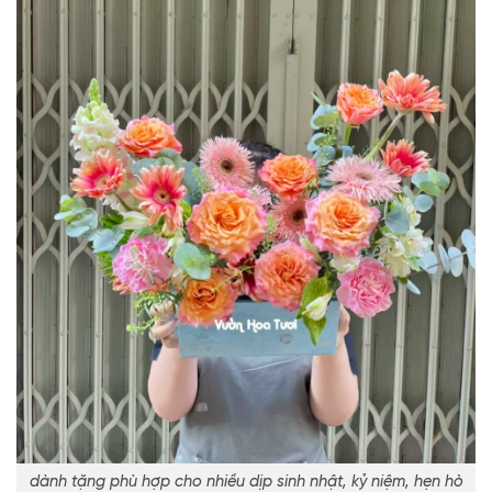
dành tặng phù hợp cho nhiều dịp sinh nhật, kỷ niệm, hẹn hò