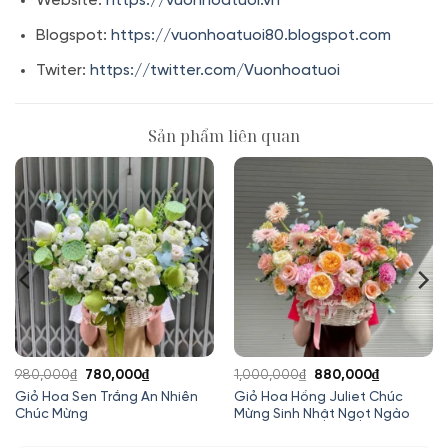
Website:
https://vuonhoatuoi.vn
Blogspot:
https://vuonhoatuoi80.blogspot.com
Twiter:
https://twitter.com/Vuonhoatuoi
Sản phẩm liên quan
Giá
Giá
Giá
Giá
980,000
₫
780,000
₫
1,000,000
₫
880,000
₫
gốc
hiện
gốc
hiện
Giỏ Hoa Sen Trắng An Nhiên
Giỏ Hoa Hồng Juliet Chúc
Chúc Mừng
Mừng Sinh Nhật Ngọt Ngào
là:
tại
là:
tại
980,000₫.
là:
1,000,000₫.
là: