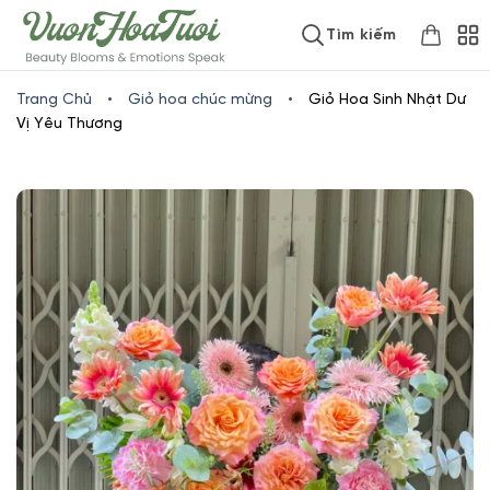
Skip
www.vuonhoatuoi.vn
Tìm kiếm
to
content
Trang Chủ
•
Giỏ hoa chúc mừng
•
Giỏ Hoa Sinh Nhật Dư
Vị Yêu Thương