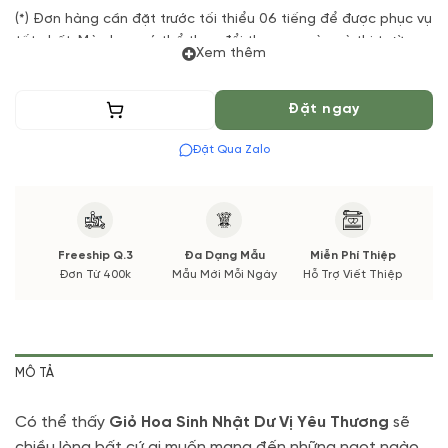
(*) Đơn hàng cần đặt trước tối thiểu 06 tiếng để được phục vụ
tốt nhất. Màu hoa có thể thay đổi theo vụ mùa và thị trường.
Xem thêm
Các thông tin thay đổi sẽ được cập nhật trước và xác nhận từ
Quý khách hàng.
Thêm vào giỏ
Đặt ngay
Đặt Qua Zalo
Freeship Q.3
Đa Dạng Mẫu
Miễn Phí Thiệp
Đơn Từ 400k
Mẫu Mới Mỗi Ngày
Hỗ Trợ Viết Thiệp
MÔ TẢ
Có thể thấy
Giỏ Hoa Sinh Nhật Dư Vị Yêu Thương
sẽ
chiều lòng bất cứ ai muốn mang đến những ngọt ngào