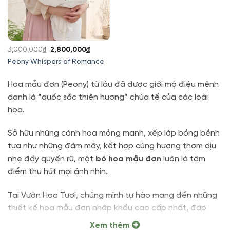
Giá
Giá
3,000,000
₫
2,800,000
₫
gốc
hiện
Peony Whispers of Romance
là:
tại
3,000,000₫.
là:
Hoa mẫu đơn (Peony) từ lâu đã được giới mộ điệu mệnh
2,800,000₫.
danh là “quốc sắc thiên hương” chúa tể của các loài
hoa.
Sở hữu những cánh hoa mỏng manh, xếp lớp bồng bềnh
tựa như những đám mây, kết hợp cùng hương thơm dịu
nhẹ đầy quyến rũ, một
bó hoa mẫu đơn
luôn là tâm
điểm thu hút mọi ánh nhìn.
Tại Vườn Hoa Tươi, chúng mình tự hào mang đến những
thiết kế hoa mẫu đơn nhập khẩu cao cấp nhất, đáp
ứng trọn vẹn nhu cầu tìm kiếm một món quà tặng đẳng
Xem thêm