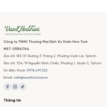
cấp, tinh tế và đong đầy ý nghĩa.
Công ty TNHH Thương Mại Dịch Vụ Vườn Hoa Tươi
MST: 031541764
Địa chỉ: 183/37 Đường 3 Tháng 2, Phường Vườn Lài. Tphcm
Địa chỉ: 704/19 Nguyễn Đình Chiểu, Phường 1, Quận 3, Tphcm
Số điện thoại:
0976.491.322
Email:
cskh@vuonhoatuoi.vn
Thông tin