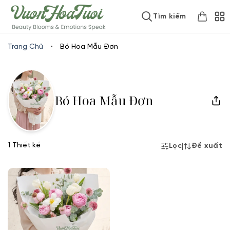
Skip
www.vuonhoatuoi.vn
Tìm kiếm
to
content
Trang Chủ
•
Bó Hoa Mẫu Đơn
Bó Hoa Mẫu Đơn
1 Thiết kế
|
Lọc
Đề xuất