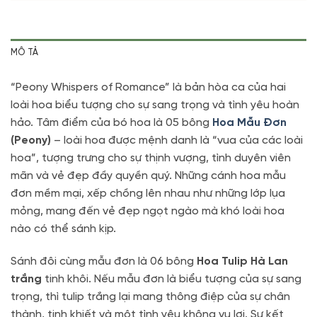
MÔ TẢ
“Peony Whispers of Romance” là bản hòa ca của hai
loài hoa biểu tượng cho sự sang trọng và tình yêu hoàn
hảo. Tâm điểm của bó hoa là 05 bông
Hoa Mẫu Đơn
(Peony)
– loài hoa được mệnh danh là “vua của các loài
hoa”, tượng trưng cho sự thịnh vượng, tình duyên viên
mãn và vẻ đẹp đầy quyền quý. Những cánh hoa mẫu
đơn mềm mại, xếp chồng lên nhau như những lớp lụa
mỏng, mang đến vẻ đẹp ngọt ngào mà khó loài hoa
nào có thể sánh kịp.
Sánh đôi cùng mẫu đơn là 06 bông
Hoa Tulip Hà Lan
trắng
tinh khôi. Nếu mẫu đơn là biểu tượng của sự sang
trọng, thì tulip trắng lại mang thông điệp của sự chân
thành, tinh khiết và một tình yêu không vụ lợi. Sự kết