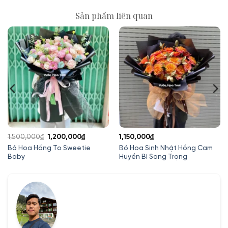
Sản phẩm liên quan
Giá
Giá
1,500,000
₫
1,200,000
₫
1,150,000
₫
gốc
hiện
Bó Hoa Hồng To Sweetie
Bó Hoa Sinh Nhật Hồng Cam
Baby
Huyền Bí Sang Trọng
là:
tại
1,500,000₫.
là:
00₫.
1,200,000₫.