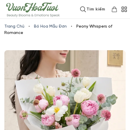
Skip
www.vuonhoatuoi.vn
Tìm kiếm
to
content
Trang Chủ
•
Bó Hoa Mẫu Đơn
•
Peony Whispers of
Romance