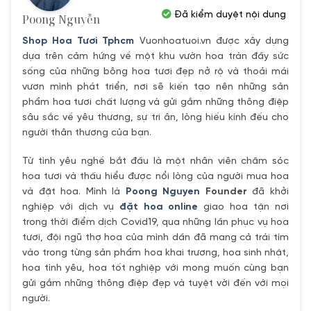
Đã kiểm duyệt nội dung
Poong Nguyễn
Shop Hoa Tươi Tphcm
Vuonhoatuoi.vn được xây dựng
dựa trên cảm hứng về một khu vườn hoa tràn đầy sức
sống của những bông hoa tươi đẹp nở rộ và thoải mái
vươn mình phát triển, nơi sẽ kiến tạo nên những sản
phẩm hoa tươi chất lượng và gửi gắm những thông điệp
sâu sắc về yêu thương, sự tri ân, lòng hiếu kính đếu cho
người thân thương của bạn.
Từ tình yêu nghề bắt đầu là một nhân viên chăm sóc
hoa tươi và thấu hiểu được nổi lòng của người mua hoa
và đặt hoa. Mình là
Poong Nguyen
Founder
đã khởi
nghiệp với dịch vụ
đặt hoa online
giao hoa tận nơi
trong thời điểm dịch Covid19, qua những lần phục vụ hoa
tươi, đội ngũ thợ hoa của mình dần đã mang cả trái tím
vào trong từng sản phẩm hoa khai trương, hoa sinh nhật,
hoa tình yêu, hoa tốt nghiệp với mong muốn cùng bạn
gửi gắm những thông điệp đẹp và tuyệt vời đến với mọi
người.