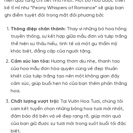
hiện qua từng chi tiết nhỏ nhất. Một bó hoa được thiết
kế tỉ mỉ như “Peony Whispers of Romance” sẽ giúp bạn
ghi điểm tuyệt đối trong mắt đối phương bởi:
Thông điệp chân thành:
Thay vì những bó hoa hồng
truyền thống, sự kết hợp giữa mẫu đơn và tulip trắng
thể hiện sự thấu hiểu, tinh tế và một gu thẩm mỹ
khác biệt, đẳng cấp của người tặng.
Cảm xúc lan tỏa:
Hương thơm dịu nhẹ, thanh tao
của hoa mẫu đơn hòa quyện cùng vẻ đẹp thuần
khiết của tulip trắng tạo nên một không gian đầy
cảm xúc, giúp buổi hẹn hò của bạn thêm phần thăng
hoa.
Chất lượng vượt trội:
Tại Vườn Hoa Tươi, chúng tôi
cam kết tuyển chọn những bông hoa tươi mới nhất,
đảm bảo độ bền và vẻ đẹp rạng rỡ, giúp món quà
của bạn giữ được sự tươi mới trong suốt buổi tối đặc
biệt.