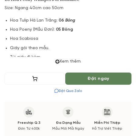
Size: Ngang 40cm cao 50cm
Hoa Tulip Hà Lan Trắng:
06
Bông
Hoa Poeny (Mẫu Đơn):
05 Bông
Hoa Scabiosa
Giấy gói theo mẫu.
Túi giấy đi kèm.
Xem thêm
(*) Shop hoa tươi với dịch vụ đặt hoa online Vườn Hoa Tươi
đảm bảo phong cách cắm, tone màu sắc.
Thêm vào giỏ
Đặt ngay
Nếu có thay đổi về Hoa phụ và thời gian giao sẽ được thông
Đặt Qua Zalo
báo đến Quý khách hàng xác nhận trước khi cắm hay bó.
Freeship Q.3
Đa Dạng Mẫu
Miễn Phí Thiệp
Đơn Từ 400k
Mẫu Mới Mỗi Ngày
Hỗ Trợ Viết Thiệp