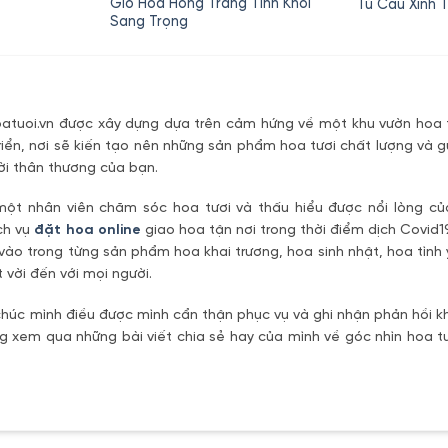
hiện
gốc
hiện
gố
Giỏ Hoa Hồng Trắng Tinh Khôi
Tú Cầu Xinh T
tại
là:
tại
là:
Sang Trọng
là:
850,000₫.
là:
650
620,000₫.
780,000₫.
tuoi.vn được xây dựng dựa trên cảm hứng về một khu vườn hoa t
riển, nơi sẽ kiến tạo nên những sản phẩm hoa tươi chất lượng và g
ời thân thương của bạn.
một nhân viên chăm sóc hoa tươi và thấu hiểu được nổi lòng c
ch vụ
đặt hoa online
giao hoa tận nơi trong thời điểm dịch Covid1
vào trong từng sản phẩm hoa khai trương, hoa sinh nhật, hoa tìn
 vời đến với mọi người.
úc mình điều được mình cẩn thận phục vụ và ghi nhận phản hồi kh
 xem qua những bài viết chia sẻ hay của mình về góc nhìn hoa tư