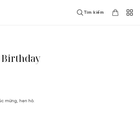
Tìm kiếm
 Birthday
húc mừng, hẹn hò.