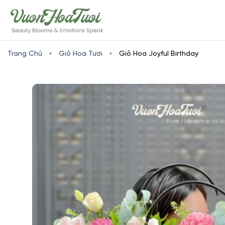
Skip
www.vuonhoatuoi.vn
to
content
Trang Chủ
•
Giỏ Hoa Tươi
•
Giỏ Hoa Joyful Birthday