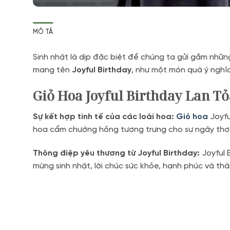
MÔ TẢ
Sinh nhật là dịp đặc biệt để chúng ta gửi gắm những
mang tên
Joyful Birthday
, như một món quà ý nghĩa
Giỏ Hoa Joyful Birthday Lan T
Sự kết hợp tinh tế của các loài hoa:
Giỏ hoa
Joyfu
hoa cẩm chướng hồng tượng trưng cho sự ngây thơ v
Thông điệp yêu thương từ Joyful Birthday:
Joyful 
mừng sinh nhật, lời chúc sức khỏe, hạnh phúc và th