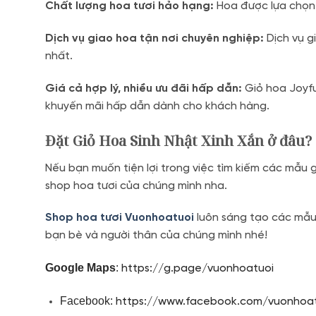
Chất lượng hoa tươi hảo hạng:
Hoa được lựa chọn 
Dịch vụ giao hoa tận nơi chuyên nghiệp:
Dịch vụ g
nhất.
Giá cả hợp lý, nhiều ưu đãi hấp dẫn:
Giỏ hoa Joyful
khuyến mãi hấp dẫn dành cho khách hàng.
Đặt Giỏ Hoa Sinh Nhật Xinh Xắn ở đâu?
Nếu bạn muốn tiện lợi trong việc tìm kiếm các mẫu
shop hoa tươi của chúng mình nha.
Shop hoa tươi Vuonhoatuoi
luôn sáng tạo các mẫu 
bạn bè và người thân của chúng mình nhé!
Google Maps
:
https://g.page/vuonhoatuoi
Facebook:
https://www.facebook.com/vuonhoat