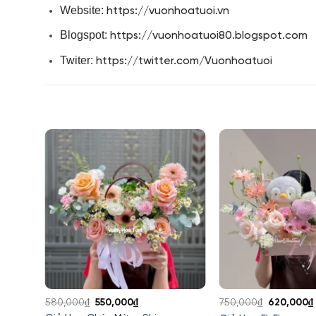
Website:
https://vuonhoatuoi.vn
Blogspot:
https://vuonhoatuoi80.blogspot.com
Twiter:
https://twitter.com/Vuonhoatuoi
Giá
Giá
Giá
580,000
₫
550,000
₫
750,000
₫
620,000
₫