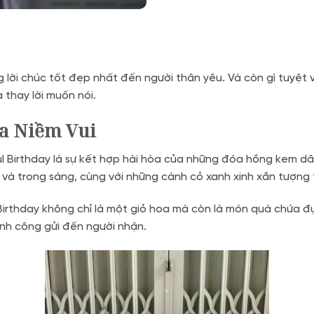
 lời chúc tốt đẹp nhất đến người thân yêu. Và còn gì tuyệt v
 thay lời muốn nói.
ỏa Niềm Vui
l Birthday là sự kết hợp hài hòa của những đóa hồng kem d
à trong sáng, cùng với những cành cỏ xanh xinh xắn tượng t
Birthday không chỉ là một giỏ hoa mà còn là món quà chứa đ
ành công gửi đến người nhận.