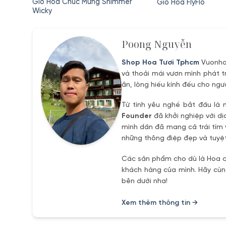
gốc
hiện
gốc
Giỏ Hoa Chúc Mừng Shimmer
ỏ Tana
Giỏ Hoa FlyFlo
là:
tại
là:
Wicky
580,000₫.
là:
750,000₫.
550,000₫.
Poong Nguyễn
Shop Hoa Tươi Tphcm
Vuonhoa
và thoải mái vươn mình phát t
ân, lòng hiếu kính đếu cho ngư
Từ tình yêu nghề bắt đầu là 
Founder
đã khởi nghiệp với dị
mình dần đã mang cả trái tím 
những thông điệp đẹp và tuyệt
Các sản phẩm cho dù là Hoa ch
khách hàng của mình. Hãy cùng
bên dưới nha!
Xem thêm thông tin →