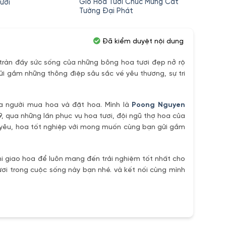
c
hiện
Giỏ Hoa Tươi Chúc Mừng Cát
Giỏ Ho
ươi
tại
Tường Đại Phát
Chúc 
,000₫.
là:
600,000₫.
Đã kiểm duyệt nội dung
ràn đầy sức sống của những bông hoa tươi đẹp nở rộ
ửi gắm những thông điệp sâu sắc về yêu thương, sự tri
ủa người mua hoa và đặt hoa. Mình là
Poong Nguyen
9, qua những lần phục vụ hoa tươi, đội ngũ thợ hoa của
h yêu, hoa tốt nghiệp với mong muốn cùng bạn gửi gắm
i giao hoa để luôn mang đến trải nghiệm tốt nhất cho
ơi trong cuộc sống này bạn nhé. và kết nối cùng mình