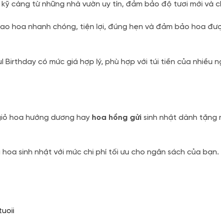
kỹ càng từ những nhà vườn uy tín, đảm bảo độ tươi mới và c
iao hoa nhanh chóng, tiện lợi, đúng hẹn và đảm bảo hoa đượ
 Birthday có mức giá hợp lý, phù hợp với túi tiền của nhiều n
 giỏ hoa hướng dương hay
hoa hồng gửi
sinh nhật dành tặng n
hoa sinh nhật với mức chi phí tối ưu cho ngân sách của bạn
uoii