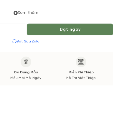
Xem thêm
 Tiếng để chuẩn bị Hoa Tươi theo màu tốt nhất cho bạn.
Đặt ngay
g nên sẽ tương tự 90% – 95% mẫu. Trước khi gửi hoa
c
Đặt Qua Zalo
Đa Dạng Mẫu
Miễn Phí Thiệp
Mẫu Mới Mỗi Ngày
Hỗ Trợ Viết Thiệp