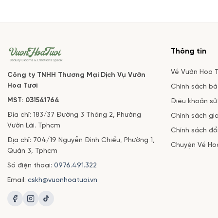
Thông tin
Về Vườn Hoa T
Công ty TNHH Thương Mại Dịch Vụ Vườn
Hoa Tươi
Chính sách b
MST: 031541764
Điều khoản sử
Địa chỉ: 183/37 Đường 3 Tháng 2, Phường
Chính sách gi
Vườn Lài. Tphcm
Chính sách đổi
Địa chỉ: 704/19 Nguyễn Đình Chiểu, Phường 1,
Chuyện Về Ho
Quận 3, Tphcm
Số điện thoại:
0976.491.322
Email:
cskh@vuonhoatuoi.vn