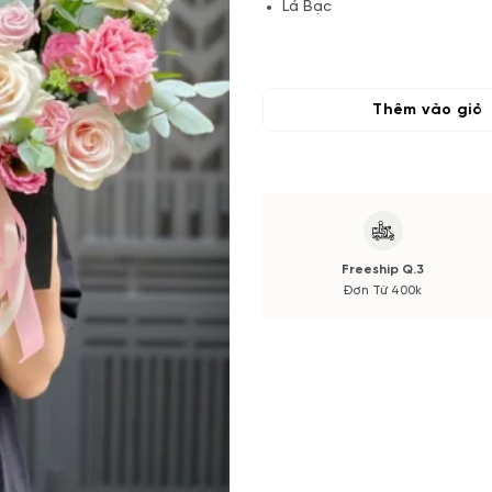
Lá Bạc
Lá và phụ kiện
(*) Đơn hàng cần đặt trước 04
Thêm vào giỏ
Sản phẩm hoa tươi cắm thủ côn
shop sẽ gửi hình bạn xem trướ
Freeship Q.3
Đơn Từ 400k