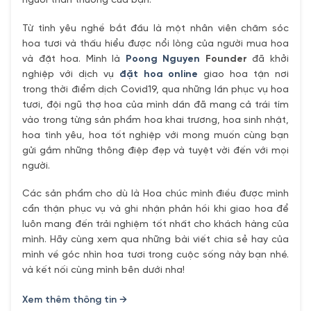
người thân thương của bạn.
Từ tình yêu nghề bắt đầu là một nhân viên chăm sóc
hoa tươi và thấu hiểu được nổi lòng của người mua hoa
và đặt hoa. Mình là
Poong Nguyen
Founder
đã khởi
nghiệp với dịch vụ
đặt hoa online
giao hoa tận nơi
trong thời điểm dịch Covid19, qua những lần phục vụ hoa
tươi, đội ngũ thợ hoa của mình dần đã mang cả trái tím
vào trong từng sản phẩm hoa khai trương, hoa sinh nhật,
hoa tình yêu, hoa tốt nghiệp với mong muốn cùng bạn
gửi gắm những thông điệp đẹp và tuyệt vời đến với mọi
người.
Các sản phẩm cho dù là Hoa chúc mình điều được mình
cẩn thận phục vụ và ghi nhận phản hồi khi giao hoa để
luôn mang đến trải nghiệm tốt nhất cho khách hàng của
mình. Hãy cùng xem qua những bài viết chia sẻ hay của
mình về góc nhìn hoa tươi trong cuộc sống này bạn nhé.
và kết nối cùng mình bên dưới nha!
Xem thêm thông tin →