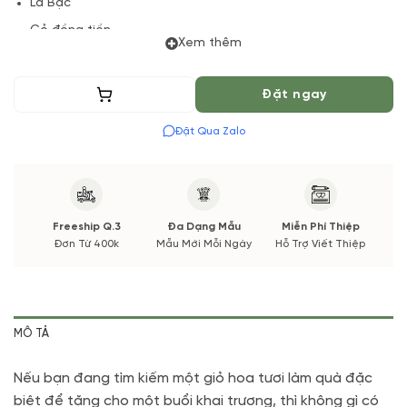
Lá Bạc
Cỏ đồng tiền
Xem thêm
Lá và phụ kiện
(*) Shop hoa tươi với dịch vụ đặt hoa online Vườn Hoa Tươi
Thêm vào giỏ
Đặt ngay
đảm bảo phong cách cắm, tone màu sắc. Nếu có thay đổi về
Đặt Qua Zalo
Hoa phụ và thời gian giao sẽ được thông báo đến Quý khách
hàng xác nhận trước khi cắm hay bó.
Freeship Q.3
Đa Dạng Mẫu
Miễn Phí Thiệp
Đơn Từ 400k
Mẫu Mới Mỗi Ngày
Hỗ Trợ Viết Thiệp
MÔ TẢ
Nếu bạn đang tìm kiếm một giỏ hoa tươi làm quà đặc
biệt để tặng cho một buổi khai trương, thì không gì có