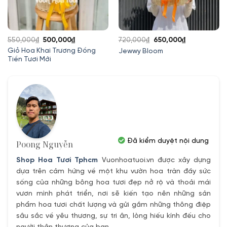
Giá
Giá
Giá
Giá
550,000
₫
500,000
₫
720,000
₫
650,000
₫
gốc
hiện
gốc
hiện
Giỏ Hoa Khai Trương Đồng
Jewwy Bloom
Tiền Tươi Mới
là:
tại
là:
tại
550,000₫.
là:
720,000₫.
là:
500,000₫.
650,000₫.
Đã kiểm duyệt nội dung
Poong Nguyễn
Shop Hoa Tươi Tphcm
Vuonhoatuoi.vn được xây dựng
dựa trên cảm hứng về một khu vườn hoa tràn đầy sức
sống của những bông hoa tươi đẹp nở rộ và thoải mái
vươn mình phát triển, nơi sẽ kiến tạo nên những sản
phẩm hoa tươi chất lượng và gửi gắm những thông điệp
sâu sắc về yêu thương, sự tri ân, lòng hiếu kính đếu cho