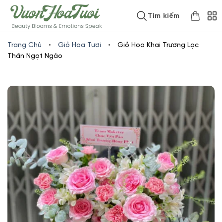
Skip
www.vuonhoatuoi.vn
Tìm kiếm
to
content
Trang Chủ
•
Giỏ Hoa Tươi
•
Giỏ Hoa Khai Trương Lạc
Thần Ngọt Ngào