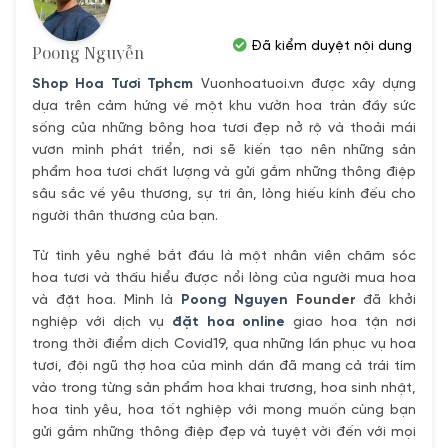
Đã kiểm duyệt nội dung
Poong Nguyễn
Shop Hoa Tươi Tphcm
Vuonhoatuoi.vn được xây dựng
dựa trên cảm hứng về một khu vườn hoa tràn đầy sức
sống của những bông hoa tươi đẹp nở rộ và thoải mái
vươn mình phát triển, nơi sẽ kiến tạo nên những sản
phẩm hoa tươi chất lượng và gửi gắm những thông điệp
sâu sắc về yêu thương, sự tri ân, lòng hiếu kính đếu cho
người thân thương của bạn.
Từ tình yêu nghề bắt đầu là một nhân viên chăm sóc
hoa tươi và thấu hiểu được nổi lòng của người mua hoa
và đặt hoa. Mình là
Poong Nguyen
Founder
đã khởi
nghiệp với dịch vụ
đặt hoa online
giao hoa tận nơi
trong thời điểm dịch Covid19, qua những lần phục vụ hoa
tươi, đội ngũ thợ hoa của mình dần đã mang cả trái tím
vào trong từng sản phẩm hoa khai trương, hoa sinh nhật,
hoa tình yêu, hoa tốt nghiệp với mong muốn cùng bạn
gửi gắm những thông điệp đẹp và tuyệt vời đến với mọi