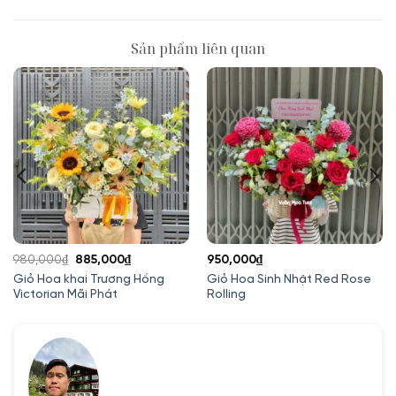
Sản phẩm liên quan
Giá
Giá
980,000
₫
885,000
₫
950,000
₫
gốc
hiện
Giỏ Hoa khai Trương Hồng
Giỏ Hoa Sinh Nhật Red Rose
Victorian Mãi Phát
Rolling
là:
tại
980,000₫.
là:
885,000₫.