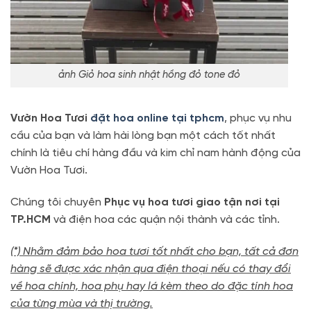
ảnh Giỏ hoa sinh nhật hồng đỏ tone đỏ
Vườn Hoa Tươi
đặt hoa online tại tphcm
, phục vụ nhu
cầu của bạn và làm hài lòng bạn một cách tốt nhất
chính là tiêu chí hàng đầu và kim chỉ nam hành động của
Vườn Hoa Tươi.
Chúng tôi chuyên
Phục vụ hoa tươi giao tận nơi tại
TP.HCM
và điện hoa các quận nội thành và các tỉnh.
(*) Nhằm đảm bảo hoa tươi tốt nhất cho bạn, tất cả đơn
hàng sẽ được xác nhận qua điện thoại nếu có thay đổi
về hoa chính, hoa phụ hay lá kèm theo do đặc tính hoa
của từng mùa và thị trường.