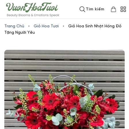
Skip
www.vuonhoatuoi.vn
Tìm kiếm
to
content
Trang Chủ
•
Giỏ Hoa Tươi
•
Giỏ Hoa Sinh Nhật Hồng Đỏ
Tặng Người Yêu