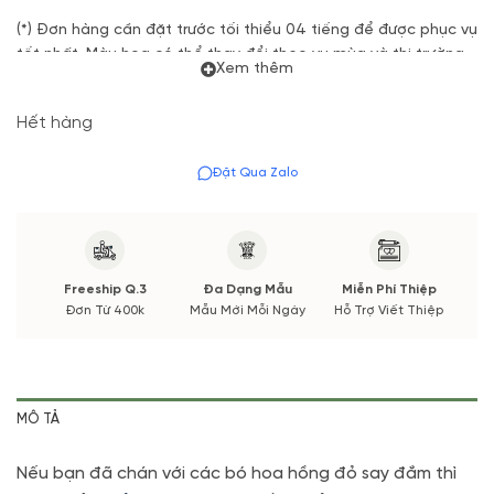
(*) Đơn hàng cần đặt trước tối thiểu 04 tiếng để được phục vụ
tốt nhất. Màu hoa có thể thay đổi theo vụ mùa và thị trường.
Xem thêm
Các thông tin thay đổi sẽ được cập nhật trước và xác nhận từ
Quý khách hàng
Hết hàng
Đặt Qua Zalo
Freeship Q.3
Đa Dạng Mẫu
Miễn Phí Thiệp
Đơn Từ 400k
Mẫu Mới Mỗi Ngày
Hỗ Trợ Viết Thiệp
MÔ TẢ
Nếu bạn đã chán với các bó hoa hồng đỏ say đắm thì