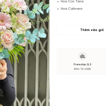
Hoa Cúc Tana
Hoa Calimero
Lá và Phụ Kiện
(*) Đơn hàng cần đặt trước để
Thêm vào giỏ
có thể thay đổi theo Mùa vụ.
Nếu có thay đổi về Hoa phụ sẽ
cắm.
Freeship Q.3
Đơn Từ 400k