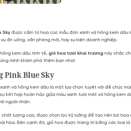
e Sky
được cắm từ hoa cúc mẫu đơn xanh và hồng kem dâu là
h vụ ăn uống, văn phòng mới, hay sự kiện doanh nghiệp.
 hồng kem dâu tinh tế,
giỏ hoa tươi khai trương
này chắc ch
úng mình khám phá thêm bạn nha!
 Pink Blue Sky
anh và hồng kem dâu là một lựa chọn tuyệt vời để chúc mừn
 sự kết hợp hoàn hảo giữa màu xanh tươi mát và hồng kem dâ
ới người nhận.
chất lượng cao, được chọn lọc kỹ lưỡng để tạo nên bó hoa
ài hòa. Bên cạnh đó, giỏ hoa được trang trí bằng các loại l