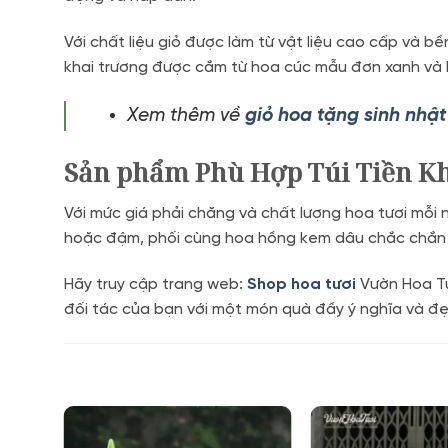
Với chất liệu giỏ được làm từ vật liệu cao cấp và b
khai trương được cắm từ hoa cúc mẫu đơn xanh và 
Xem thêm về
giỏ hoa tặng sinh nhậ
Sản phẩm Phù Hợp Túi Tiền Kh
Với mức giá phải chăng và chất lượng hoa tươi mỗ
hoặc đậm, phối cùng hoa hồng kem dâu chắc chắn s
Hãy truy cập trang web:
Shop hoa tươi
Vườn Hoa Tư
đối tác của bạn với một món quà đầy ý nghĩa và đ
New