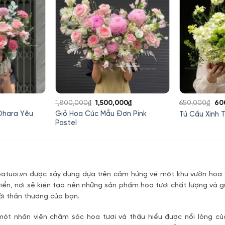
Giá
Giá
Giá
Gi
1,800,000
₫
1,500,000
₫
650,000
₫
60
hiện
gốc
hiện
gố
Ohara Yêu
Giỏ Hoa Cúc Mẫu Đơn Pink
Tú Cầu Xinh T
tại
là:
tại
là:
Pastel
à:
1,800,000₫.
là:
650
850,000₫.
1,500,000₫.
tuoi.vn được xây dựng dựa trên cảm hứng về một khu vườn hoa t
riển, nơi sẽ kiến tạo nên những sản phẩm hoa tươi chất lượng và g
ời thân thương của bạn.
một nhân viên chăm sóc hoa tươi và thấu hiểu được nổi lòng c