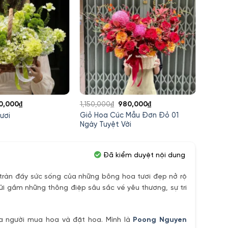
á
Giá
Giá
Giá
0,000
₫
1,150,000
₫
980,000
₫
580,0
c
hiện
gốc
hiện
Giỏ Hoa Cúc Mẫu Đơn Đỏ 01
Giỏ H
ươi
tại
là:
tại
Ngày Tuyệt Vời
Wicky
,000₫.
là:
1,150,000₫.
là:
600,000₫.
980,000₫.
Đã kiểm duyệt nội dung
ràn đầy sức sống của những bông hoa tươi đẹp nở rộ
ửi gắm những thông điệp sâu sắc về yêu thương, sự tri
ủa người mua hoa và đặt hoa. Mình là
Poong Nguyen