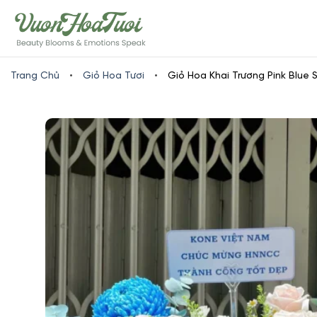
Skip
www.vuonhoatuoi.vn
to
content
Trang Chủ
•
Giỏ Hoa Tươi
•
Giỏ Hoa Khai Trương Pink Blue 