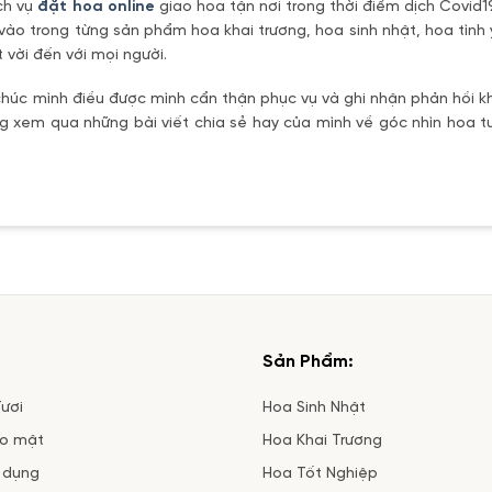
ch vụ
đặt hoa online
giao hoa tận nơi trong thời điểm dịch Covid1
vào trong từng sản phẩm hoa khai trương, hoa sinh nhật, hoa tìn
 vời đến với mọi người.
úc mình điều được mình cẩn thận phục vụ và ghi nhận phản hồi kh
 xem qua những bài viết chia sẻ hay của mình về góc nhìn hoa tư
Sản Phẩm:
ươi
Hoa Sinh Nhật
ảo mật
Hoa Khai Trương
 dụng
Hoa Tốt Nghiệp