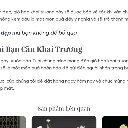
ền đẹp, giỏ hoa khai trương này sẽ được bảo vệ tốt khi vận ch
hồng kem dâu là một món quà đầy ý nghĩa và sẽ trở thành 
t đẹp
mà bạn không để bỏ qua
i Bạn Cần Khai Trương
i ngày. Vườn Hoa Tươi chúng mình mang đến giỏ hoa khai tr
ẽ là một món quà hoàn hảo để gửi đến người nhận trong bấ
ơi của chúng tôi để đặt hàng ngay hôm nay và chúc mừng m
ẹp mắt.
Sản phẩm liên quan