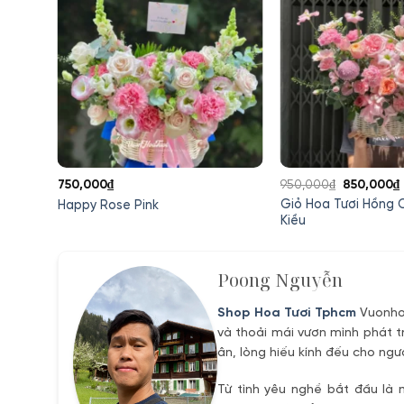
Giá
750,000
₫
950,000
₫
850,000
₫
gốc
Giỏ Hoa Tươi Hồng 
Happy Rose Pink
là:
Kiều
950,000₫.
l
Poong Nguyễn
Shop Hoa Tươi Tphcm
Vuonhoa
và thoải mái vươn mình phát t
ân, lòng hiếu kính đếu cho ngư
Từ tình yêu nghề bắt đầu là 