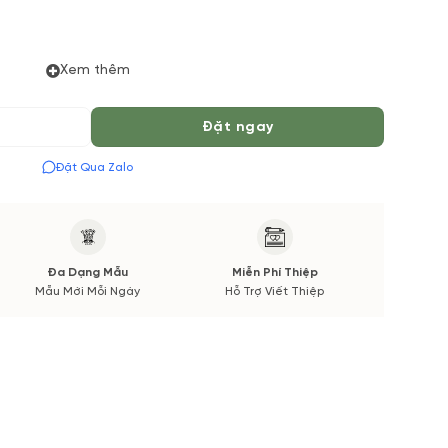
Xem thêm
 chuẩn bị Hoa Tươi theo màu tốt nhất cho bạn, Hoa phụ
Đặt ngay
 Vườn Hoa Tươi đảm bảo phong cách cắm, tone màu sắc.
 được thông báo đến Quý khách hàng xác nhận trước khi
Đặt Qua Zalo
Đa Dạng Mẫu
Miễn Phí Thiệp
Mẫu Mới Mỗi Ngày
Hỗ Trợ Viết Thiệp