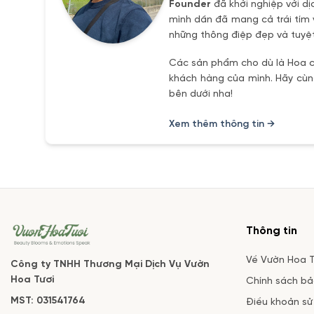
Founder
đã khởi nghiệp với dị
mình dần đã mang cả trái tím 
những thông điệp đẹp và tuyệt
Các sản phẩm cho dù là Hoa ch
khách hàng của mình. Hãy cùng
bên dưới nha!
Xem thêm thông tin →
Thông tin
Về Vườn Hoa T
Công ty TNHH Thương Mại Dịch Vụ Vườn
Hoa Tươi
Chính sách b
MST: 031541764
Điều khoản sử