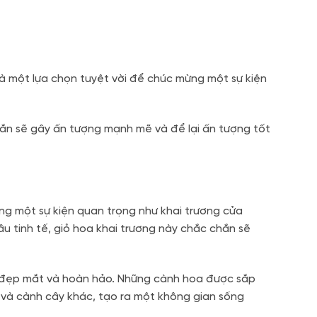
 một lựa chọn tuyệt vời để chúc mừng một sự kiện
ắn sẽ gây ấn tượng mạnh mẽ và để lại ấn tượng tốt
g một sự kiện quan trọng như khai trương cửa
u tinh tế, giỏ hoa khai trương này chắc chắn sẽ
 đẹp mắt và hoàn hảo. Những cành hoa được sắp
á và cành cây khác, tạo ra một không gian sống