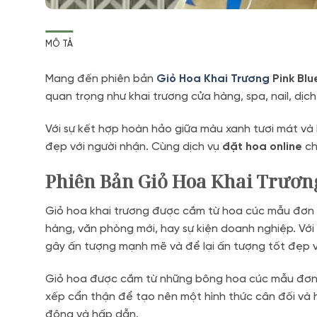
MÔ TẢ
Mang đến phiên bản
Giỏ Hoa Khai Trương
Pink Blu
quan trọng như khai trương cửa hàng, spa, nail, dịc
Với sự kết hợp hoàn hảo giữa màu xanh tươi mát và
đẹp với người nhận. Cùng dịch vụ
đặt hoa online
ch
Phiên Bản Giỏ Hoa Khai Trương
Giỏ hoa khai trương được cắm từ hoa cúc mẫu đơn x
hàng, văn phòng mới, hay sự kiện doanh nghiệp. Với
gây ấn tượng mạnh mẽ và để lại ấn tượng tốt đẹp v
Giỏ hoa được cắm từ những bông hoa cúc mẫu đơn 
xếp cẩn thận để tạo nên một hình thức cân đối và h
động và hấp dẫn.