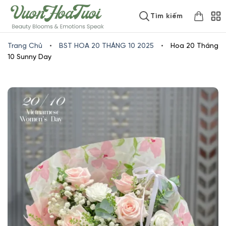
Skip
www.vuonhoatuoi.vn
Tìm kiếm
to
content
Trang Chủ
•
BST HOA 20 THÁNG 10 2025
•
Hoa 20 Tháng
10 Sunny Day