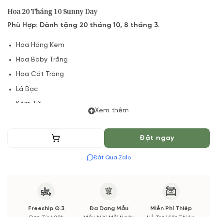
Hoa 20 Tháng 10 Sunny Day
Phù Hợp: Dành tặng 20 tháng 10, 8 tháng 3.
Hoa Hồng Kem
Hoa Baby Trắng
Hoa Cát Trắng
Lá Bạc
Kèm Túi
Xem thêm
(*) Do hoa tươi trong ngày lễ tăng cao nên VuonHoaTuoi xin
được điều chỉnh giá tăng cố định tuỳ sản phẩm.
Thêm vào giỏ
Đặt ngay
Sản phẩm hoa 20 tháng 10 đảm bảo số lượng hoa theo mẫu
Đặt Qua Zalo
và giống mẫu.
85 – 90%,
do độ nở của hoa tưoi mỗi cành hoa
sẽ khác nhau.
Freeship Q.3
Đa Dạng Mẫu
Miễn Phí Thiệp