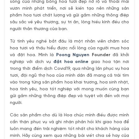
sống của những bông hoa tươi đẹp nở rộ và thoải mái
vươn mình phát triển, nơi sẽ kiến tạo nên những sản
phẩm hoa tươi chất lượng và gửi gắm những thông điệp
sâu sắc về yêu thương, sự tri ân, lòng hiếu kính đếu cho
người thân thương của bạn.
Từ tình yêu nghề bắt đầu là một nhân viên chăm sóc
hoa tươi và thấu hiểu được nổi lòng của người mua hoa
và đặt hoa. Mình là
Poong Nguyen
Founder
đã khởi
nghiệp với dịch vụ
đặt hoa online
giao hoa tận nơi
trong thời điểm dịch Covid19, qua những lần phục vụ hoa
tươi, đội ngũ thợ hoa của mình dần đã mang cả trái tím
vào trong từng sản phẩm hoa khai trương, hoa sinh nhật,
hoa tình yêu, hoa tốt nghiệp với mong muốn cùng bạn
gửi gắm những thông điệp đẹp và tuyệt vời đến với mọi
người.
Các sản phẩm cho dù là Hoa chúc mình điều được mình
cẩn thận phục vụ và ghi nhận phản hồi khi giao hoa để
luôn mang đến trải nghiệm tốt nhất cho khách hàng của
mình. Hãy cùng xem qua những bài viết chia sẻ hay của