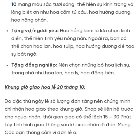
10
mang màu sắc tươi sáng, thể hiện sự kính trọng và
lòng biết ơn như hoa cẩm tú cầu, hoa hướng dương,
hoa hồng phấn.
Tặng vợ/người yêu:
Hoa hồng kem là lựa chọn kinh
điển, thể hiện tình yêu nồng nàn. Ngoài ra, bạn có
thể chọn hoa lan, hoa tulip, hoa hướng dương để tạo
sự bất ngờ.
Tặng đồng nghiệp:
Nên chọn những bó hoa lịch sự,
trang nhã như hoa lan, hoa ly, hoa đồng tiền.
Khung giờ giao hoa lễ 20 tháng 10:
Do đặc thù ngày lễ số lượng đơn tăng nên chúng mình
chỉ nhận hoa giao theo khung giờ. Shop sẽ liên hệ trước
cho người nhận, thời gian giao có thể lệch 15 – 30 Phút
tùy tình hình giao thông sau khi xác nhận đi đơn. Mong
Các bạn thông cảm vì đơn lễ ạ: