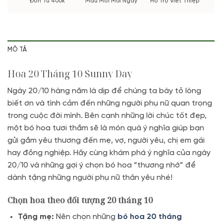
Đơn Từ 400k
Mẫu Mới Mỗi Ngày
Hỗ Trợ Viết Thiệp
MÔ TẢ
Hoa 20 Tháng 10 Sunny Day
Ngày 20/10 hàng năm là dịp để chúng ta bày tỏ lòng
biết ơn và tình cảm đến những người phụ nữ quan trọng
trong cuộc đời mình. Bên cạnh những lời chúc tốt đẹp,
một bó hoa tươi thắm sẽ là món quà ý nghĩa giúp bạn
gửi gắm yêu thương đến mẹ, vợ, người yêu, chị em gái
hay đồng nghiệp. Hãy cùng khám phá ý nghĩa của ngày
20/10 và những gợi ý chọn bó hoa “thương nhớ” để
dành tặng những người phụ nữ thân yêu nhé!
Chọn hoa theo đối tượng 20 tháng 10
Tặng mẹ:
Nên chọn những
bó hoa 20 tháng