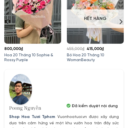
HẾT HÀNG
Giá
Giá
800,000
₫
455,000
₫
415,000
₫
gốc
hiện
Hoa 20 Tháng 10 Sophie &
Bó Hoa 20 Tháng 10
Rossy Purple
WomanBeauty
là:
tại
455,000₫.
là:
415,000₫.
Đã kiểm duyệt nội dung
Poong Nguyễn
Shop Hoa Tươi Tphcm
Vuonhoatuoi.vn được xây dựng
dựa trên cảm hứng về một khu vườn hoa tràn đầy sức