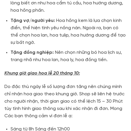
lòng biết ơn như hoa cẩm tú cầu, hoa hướng dương,
hoa hồng phấn.
Tặng vợ/người yêu:
Hoa hồng kem là lựa chọn kinh
điển, thể hiện tình yêu nồng nàn. Ngoài ra, bạn có
thể chọn hoa lan, hoa tulip, hoa hướng dương để tạo
sự bất ngờ.
Tặng đồng nghiệp:
Nên chọn những bó hoa lịch sự,
trang nhã như hoa lan, hoa ly, hoa đồng tiền.
Khung giờ giao hoa lễ 20 tháng 10:
Do đặc thù ngày lễ số lượng đơn tăng nên chúng mình
chỉ nhận hoa giao theo khung giờ. Shop sẽ liên hệ trước
cho người nhận, thời gian giao có thể lệch 15 – 30 Phút
tùy tình hình giao thông sau khi xác nhận đi đơn. Mong
Các bạn thông cảm vì đơn lễ ạ:
Sáng từ 8h Sáng đến 12h00