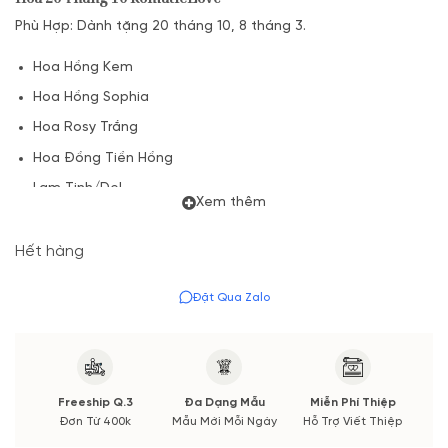
Phù Hợp: Dành tặng 20 tháng 10, 8 tháng 3.
Hoa Hồng Kem
Hoa Hồng Sophia
Hoa Rosy Trắng
Hoa Đồng Tiền Hồng
Lam Tinh/Del
Xem thêm
Cỏ Xanh
Kèm Túi
Hết hàng
(*) Do hoa tươi trong ngày lễ tăng cao nên VuonHoaTuoi xin
Đặt Qua Zalo
được điều chỉnh giá tăng cố định tuỳ sản phẩm.
Sản phẩm hoa 20 tháng 10 đảm bảo số lượng hoa theo mẫu
và giống mẫu.
85 – 90%,
do độ nở của hoa tưoi mỗi cành hoa
sẽ khác nhau.
Freeship Q.3
Đa Dạng Mẫu
Miễn Phí Thiệp
Đơn Từ 400k
Mẫu Mới Mỗi Ngày
Hỗ Trợ Viết Thiệp