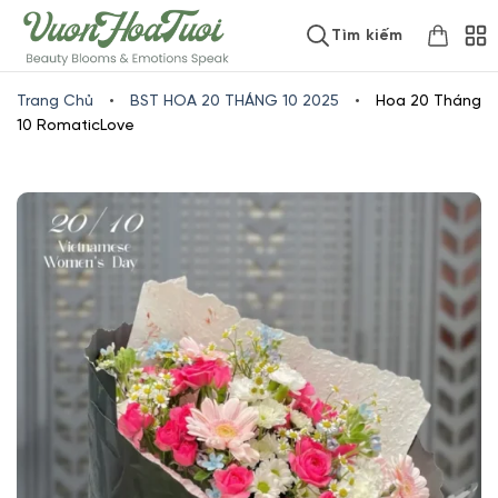
Skip
www.vuonhoatuoi.vn
Tìm kiếm
to
content
Trang Chủ
•
BST HOA 20 THÁNG 10 2025
•
Hoa 20 Tháng
10 RomaticLove