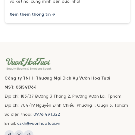
và kết nối cùng mình bên dưới nha!
Xem thêm thông tin →
Công ty TNHH Thương Mại Dịch Vụ Vườn Hoa Tươi
MST: 031541764
Địa chỉ: 183/37 Đường 3 Tháng 2, Phường Vườn Lài. Tphcm
Địa chỉ: 704/19 Nguyễn Đình Chiểu, Phường 1, Quận 3, Tphcm
Số điện thoại:
0976.491.322
Email:
cskh@vuonhoatuoi.vn