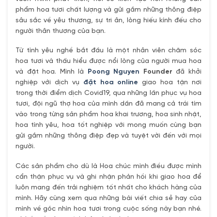
phẩm hoa tươi chất lượng và gửi gắm những thông điệp
sâu sắc về yêu thương, sự tri ân, lòng hiếu kính đếu cho
người thân thương của bạn.
Từ tình yêu nghề bắt đầu là một nhân viên chăm sóc
hoa tươi và thấu hiểu được nổi lòng của người mua hoa
và đặt hoa. Mình là
Poong Nguyen
Founder
đã khởi
nghiệp với dịch vụ
đặt hoa online
giao hoa tận nơi
trong thời điểm dịch Covid19, qua những lần phục vụ hoa
tươi, đội ngũ thợ hoa của mình dần đã mang cả trái tím
vào trong từng sản phẩm hoa khai trương, hoa sinh nhật,
hoa tình yêu, hoa tốt nghiệp với mong muốn cùng bạn
gửi gắm những thông điệp đẹp và tuyệt vời đến với mọi
người.
Các sản phẩm cho dù là Hoa chúc mình điều được mình
cẩn thận phục vụ và ghi nhận phản hồi khi giao hoa để
luôn mang đến trải nghiệm tốt nhất cho khách hàng của
mình. Hãy cùng xem qua những bài viết chia sẻ hay của
mình về góc nhìn hoa tươi trong cuộc sống này bạn nhé.