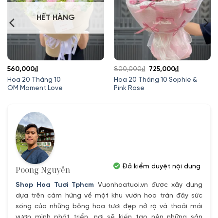
HẾT HÀNG
Giá
Giá
560,000
₫
800,000
₫
725,000
₫
gốc
hiện
Hoa 20 Tháng 10
Hoa 20 Tháng 10 Sophie &
OM Moment Love
Pink Rose
là:
tại
800,000₫.
là:
725,000₫.
Đã kiểm duyệt nội dung
Poong Nguyễn
Shop Hoa Tươi Tphcm
Vuonhoatuoi.vn được xây dựng
dựa trên cảm hứng về một khu vườn hoa tràn đầy sức
sống của những bông hoa tươi đẹp nở rộ và thoải mái
vươn mình phát triển, nơi sẽ kiến tạo nên những sản