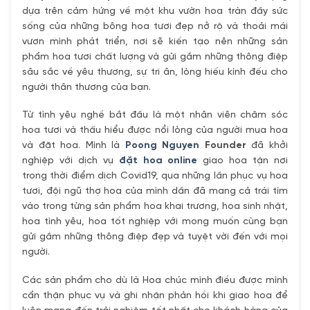
dựa trên cảm hứng về một khu vườn hoa tràn đầy sức
sống của những bông hoa tươi đẹp nở rộ và thoải mái
vươn mình phát triển, nơi sẽ kiến tạo nên những sản
phẩm hoa tươi chất lượng và gửi gắm những thông điệp
sâu sắc về yêu thương, sự tri ân, lòng hiếu kính đếu cho
người thân thương của bạn.
Từ tình yêu nghề bắt đầu là một nhân viên chăm sóc
hoa tươi và thấu hiểu được nổi lòng của người mua hoa
và đặt hoa. Mình là
Poong Nguyen
Founder
đã khởi
nghiệp với dịch vụ
đặt hoa online
giao hoa tận nơi
trong thời điểm dịch Covid19, qua những lần phục vụ hoa
tươi, đội ngũ thợ hoa của mình dần đã mang cả trái tím
vào trong từng sản phẩm hoa khai trương, hoa sinh nhật,
hoa tình yêu, hoa tốt nghiệp với mong muốn cùng bạn
gửi gắm những thông điệp đẹp và tuyệt vời đến với mọi
người.
Các sản phẩm cho dù là Hoa chúc mình điều được mình
cẩn thận phục vụ và ghi nhận phản hồi khi giao hoa để