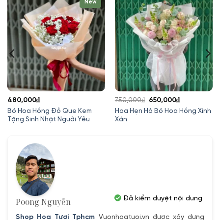
New
Giá
Giá
480,000
₫
750,000
₫
650,000
₫
gốc
hiện
Bó Hoa Hồng Đỏ Que Kem
Hoa Hẹn Hò Bó Hoa Hồng Xinh
Tặng Sinh Nhật Người Yêu
Xắn
là:
tại
750,000₫.
là:
650,000₫.
Đã kiểm duyệt nội dung
Poong Nguyễn
Shop Hoa Tươi Tphcm
Vuonhoatuoi.vn được xây dựng