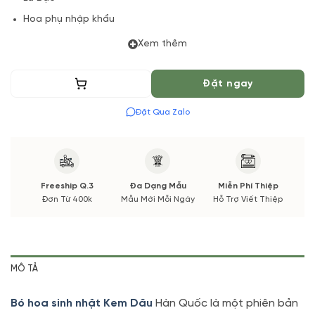
Hoa phụ nhập khẩu
Phụ kiện
Xem thêm
(*) Shop hoa tươi với dịch vụ đặt hoa online Vườn Hoa Tươi
Thêm vào giỏ
Đặt ngay
đảm bảo phong cách cắm, tone màu sắc.
Đặt Qua Zalo
Nếu có thay đổi về Hoa phụ và thời gian giao sẽ được thông
báo đến Quý khách hàng xác nhận trước khi cắm hay bó.
Freeship Q.3
Đa Dạng Mẫu
Miễn Phí Thiệp
Đơn Từ 400k
Mẫu Mới Mỗi Ngày
Hỗ Trợ Viết Thiệp
MÔ TẢ
Bó hoa sinh nhật Kem Dâu
Hàn Quốc là một phiên bản