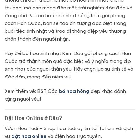
không chỉ đơn thuần là một bó hoa sinh nhật thông
thường, mà còn mang đến một trải nghiệm độc đáo và
đáng nhớ. Với bó hoa sinh nhật hồng kem gói phong
cách Hàn Quốc, bạn sẽ tạo ấn tượng đặc biệt trong
buổi tiệc sinh nhật và trao đi thông điệp yêu thương
chân thành đến người nhận.
Hãy để bó hoa sinh nhật Kem Dâu gói phong cách Hàn
Quốc trở thành món quà đặc biệt và ý nghĩa trong dịp
sinh nhật của người thân yêu. Hãy chọn lựa sự tinh tế và
độc đáo, mang đến niềm vui.
Xem thêm về: BST Các
bó hoa hồng
đẹp khác dành
tặng người yêu!
Đặt Hoa Online ở Đâu?
Vườn Hoa Tươi – Shop hoa tươi uy tín tại Tphcm với dịch
vụ
đặt hoa online
và điện hoa trực tuyến.