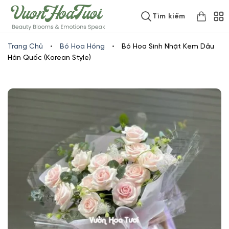
Skip
www.vuonhoatuoi.vn
Tìm kiếm
to
content
Trang Chủ
•
Bó Hoa Hồng
•
Bó Hoa Sinh Nhật Kem Dâu
Hàn Quốc (Korean Style)