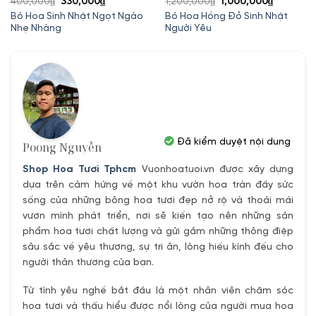
Giá
Giá
Giá
Giá
400,000
₫
330,000
₫
1,200,000
₫
1,000,000
₫
gốc
hiện
gốc
hiện
Bó Hoa Sinh Nhật Ngọt Ngào
Bó Hoa Hồng Đỏ Sinh Nhật
Nhẹ Nhàng
Người Yêu
là:
tại
là:
tại
400,000₫.
là:
1,200,000₫.
là:
330,000₫.
1,000,00
Đã kiểm duyệt nội dung
Poong Nguyễn
Shop Hoa Tươi Tphcm
Vuonhoatuoi.vn được xây dựng
dựa trên cảm hứng về một khu vườn hoa tràn đầy sức
sống của những bông hoa tươi đẹp nở rộ và thoải mái
vươn mình phát triển, nơi sẽ kiến tạo nên những sản
phẩm hoa tươi chất lượng và gửi gắm những thông điệp
sâu sắc về yêu thương, sự tri ân, lòng hiếu kính đếu cho
người thân thương của bạn.
Từ tình yêu nghề bắt đầu là một nhân viên chăm sóc
hoa tươi và thấu hiểu được nổi lòng của người mua hoa