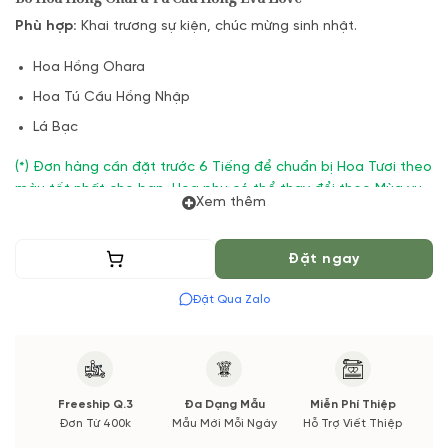
Phù hợp:
Khai trương sự kiện, chúc mừng sinh nhật.
Hoa Hồng Ohara
Hoa Tú Cầu Hồng Nhập
Lá Bạc
(*) Đơn hàng cần đặt trước 6 Tiếng để chuẩn bị Hoa Tươi theo
màu tốt nhất cho bạn, Hoa phụ có thể thay đổi theo Mùa vụ.
Xem thêm
Vườn Hoa Tươi đảm bảo phong cách cắm, tone màu sắc. Nếu
có thay đổi về Hoa phụ sẽ được thông báo đến Quý khách
hàng xác nhận trước khi cắm.
Thêm vào giỏ
Đặt ngay
Đặt Qua Zalo
Freeship Q.3
Đa Dạng Mẫu
Miễn Phí Thiệp
Đơn Từ 400k
Mẫu Mới Mỗi Ngày
Hỗ Trợ Viết Thiệp