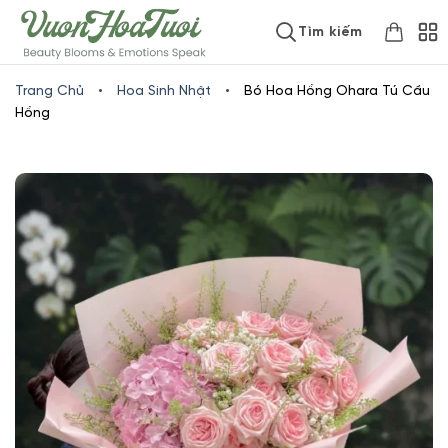
Skip
www.vuonhoatuoi.vn
Tìm kiếm
to
content
Trang Chủ
•
Hoa Sinh Nhật
•
Bó Hoa Hồng Ohara Tú Cầu
Hồng