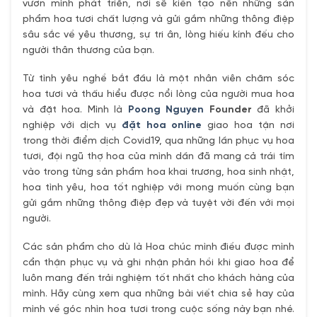
vươn mình phát triển, nơi sẽ kiến tạo nên những sản
phẩm hoa tươi chất lượng và gửi gắm những thông điệp
sâu sắc về yêu thương, sự tri ân, lòng hiếu kính đếu cho
người thân thương của bạn.
Từ tình yêu nghề bắt đầu là một nhân viên chăm sóc
hoa tươi và thấu hiểu được nổi lòng của người mua hoa
và đặt hoa. Mình là
Poong Nguyen
Founder
đã khởi
nghiệp với dịch vụ
đặt hoa online
giao hoa tận nơi
trong thời điểm dịch Covid19, qua những lần phục vụ hoa
tươi, đội ngũ thợ hoa của mình dần đã mang cả trái tím
vào trong từng sản phẩm hoa khai trương, hoa sinh nhật,
hoa tình yêu, hoa tốt nghiệp với mong muốn cùng bạn
gửi gắm những thông điệp đẹp và tuyệt vời đến với mọi
người.
Các sản phẩm cho dù là Hoa chúc mình điều được mình
cẩn thận phục vụ và ghi nhận phản hồi khi giao hoa để
luôn mang đến trải nghiệm tốt nhất cho khách hàng của
mình. Hãy cùng xem qua những bài viết chia sẻ hay của
mình về góc nhìn hoa tươi trong cuộc sống này bạn nhé.