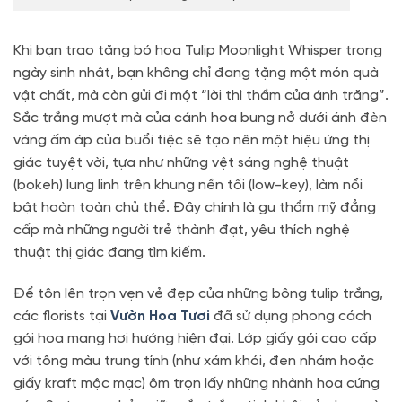
Khi bạn trao tặng bó hoa Tulip Moonlight Whisper trong
ngày sinh nhật, bạn không chỉ đang tặng một món quà
vật chất, mà còn gửi đi một “lời thì thầm của ánh trăng”.
Sắc trắng mượt mà của cánh hoa bung nở dưới ánh đèn
vàng ấm áp của buổi tiệc sẽ tạo nên một hiệu ứng thị
giác tuyệt vời, tựa như những vệt sáng nghệ thuật
(bokeh) lung linh trên khung nền tối (low-key), làm nổi
bật hoàn toàn chủ thể. Đây chính là gu thẩm mỹ đẳng
cấp mà những người trẻ thành đạt, yêu thích nghệ
thuật thị giác đang tìm kiếm.
Để tôn lên trọn vẹn vẻ đẹp của những bông tulip trắng,
các florists tại
Vườn Hoa Tươi
đã sử dụng phong cách
gói hoa mang hơi hướng hiện đại. Lớp giấy gói cao cấp
với tông màu trung tính (như xám khói, đen nhám hoặc
giấy kraft mộc mạc) ôm trọn lấy những nhành hoa cứng