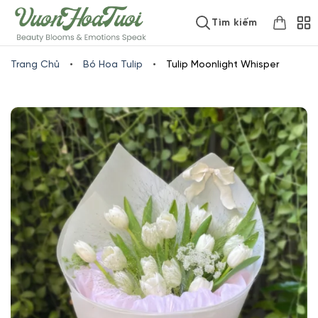
Skip
www.vuonhoatuoi.vn
Tìm kiếm
to
content
Trang Chủ
•
Bó Hoa Tulip
•
Tulip Moonlight Whisper