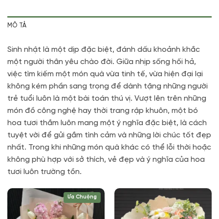
hàng xác nhận trước khi cắm hay bó.
MÔ TẢ
Sinh nhật là một dịp đặc biệt, đánh dấu khoảnh khắc
một người thân yêu chào đời
. Giữa nhịp sống hối hả,
việc tìm kiếm một món quà vừa tinh tế, vừa hiện đại lại
không kém phần sang trọng để dành tặng những người
trẻ tuổi luôn là một bài toán thú vị. Vượt lên trên những
món đồ công nghệ hay thời trang rập khuôn, một bó
hoa tươi thắm luôn mang một ý nghĩa đặc biệt, là cách
tuyệt vời để gửi gắm tình cảm và những lời chúc tốt đẹp
nhất
. Trong khi những món quà khác có thể lỗi thời hoặc
không phù hợp với sở thích, vẻ đẹp và ý nghĩa của hoa
tươi luôn trường tồn
.
Ưa Chuộng