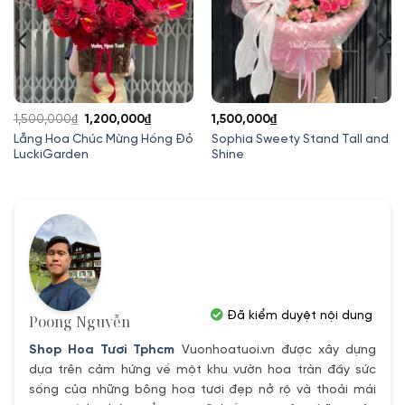
Giá
Giá
1,500,000
₫
1,200,000
₫
1,500,000
₫
gốc
hiện
Lẵng Hoa Chúc Mừng Hồng Đỏ
Sophia Sweety Stand Tall and
LuckiGarden
Shine
là:
tại
1,500,000₫.
là:
1,200,000₫.
Đã kiểm duyệt nội dung
Poong Nguyễn
Shop Hoa Tươi Tphcm
Vuonhoatuoi.vn được xây dựng
dựa trên cảm hứng về một khu vườn hoa tràn đầy sức
sống của những bông hoa tươi đẹp nở rộ và thoải mái