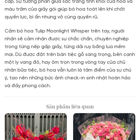
cáp. Sự tương phản giữa sắc trắng tinh khôi của hoa và
màu trầm của giấy gói giúp bó hoa toát lên khí chất
quyền lực, bí ẩn nhưng vô cùng quyến rũ.
Cầm bó hoa Tulip Moonlight Whisper trên tay, người
nhận sẽ cảm nhận được sự chắc chắn, chuyên nghiệp
trong từng nếp gấp giấy, từng dải ruy băng lụa mềm
mại. Dù được đặt trên bàn tiệc gỗ sang trọng, bên cạnh
một ly vang đỏ, hay ôm trọn trong vòng tay của chủ
nhân bữa tiệc, bó hoa vẫn luôn là tâm điểm của sự chú
ý, tạo nên những bức ảnh check-in sinh nhật hoàn hảo
và đầy phong cách.
Sản phẩm liên quan