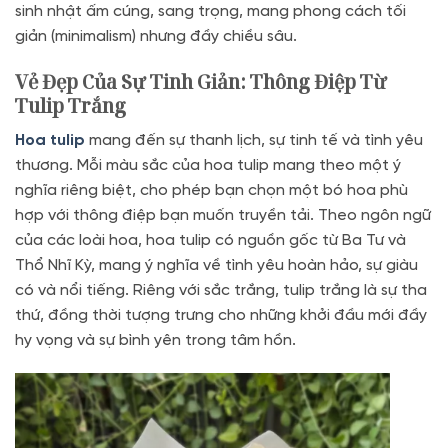
sinh nhật ấm cúng, sang trọng, mang phong cách tối
giản (minimalism) nhưng đầy chiều sâu.
Vẻ Đẹp Của Sự Tinh Giản: Thông Điệp Từ
Tulip Trắng
Hoa tulip
mang đến sự thanh lịch, sự tinh tế và tình yêu
thương
. Mỗi màu sắc của hoa tulip mang theo một ý
nghĩa riêng biệt, cho phép bạn chọn một bó hoa phù
hợp với thông điệp bạn muốn truyền tải
. Theo ngôn ngữ
của các loài hoa, hoa tulip có nguồn gốc từ Ba Tư và
Thổ Nhĩ Kỳ, mang ý nghĩa về tình yêu hoàn hảo, sự giàu
có và nổi tiếng
. Riêng với sắc trắng, tulip trắng là sự tha
thứ
, đồng thời tượng trưng cho những khởi đầu mới đầy
hy vọng và sự bình yên trong tâm hồn.