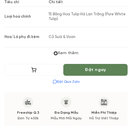
Tiêu chí
Chi tiết
15 Bông Hoa Tulip Hà Lan Trắng (Pure White
Loại hoa chính
Tulip)
Hoa/Lá phụ đi kèm
Cỏ Suối & Voan
Xem thêm
Bó hoa phong cách Hàn Quốc hiện đại,
Phong cách thiết kế
layering nhiều lớp giấy
Thêm vào giỏ
Đặt ngay
Đặt Qua Zalo
Sinh nhật, Kỷ Niệm, Hẹn Hò, Tỏ Tình, Yêu
Phù hợp cho các dịp
Thương
Thiết kế bởi
Vườn Hoa Tươi
Freeship Q.3
Đa Dạng Mẫu
Miễn Phí Thiệp
(*) Shop hoa tươi với dịch vụ đặt hoa online Vườn Hoa Tươi
Đơn Từ 400k
Mẫu Mới Mỗi Ngày
Hỗ Trợ Viết Thiệp
đảm bảo phong cách cắm, tone màu sắc. Nếu có thay đổi về
Hoa phụ và thời gian giao sẽ được thông báo đến Quý khách