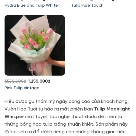
gốc
hiện
gốc
hiện
Hydra Blue and Tulip White
Tulip Pure Touch
là:
tại
là:
tại
750,000₫.
là:
1,050,000₫.
là:
680,000₫.
850,000₫.
Giá
Giá
1,550,000
₫
1,250,000
₫
gốc
hiện
Pink Tulip Vintage
là:
tại
1,550,000₫.
là:
Hiểu được gu thẩm mỹ ngày càng cao của khách hàng,
1,250,000₫.
Vườn Hoa Tươi tự hào ra mắt phiên bản
Tulip Moonlight
Whisper
một tuyệt tác nghệ thuật được dệt nên từ
những bông hoa tulip trắng thuần khiết. Sản phẩm này
được sinh ra để dành riêng cho những không gian tiệc