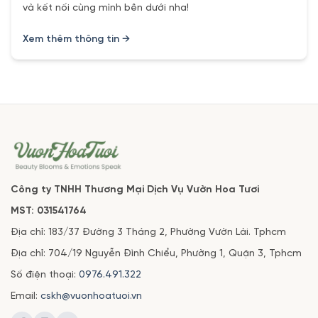
và kết nối cùng mình bên dưới nha!
Xem thêm thông tin →
Công ty TNHH Thương Mại Dịch Vụ Vườn Hoa Tươi
MST: 031541764
Địa chỉ: 183/37 Đường 3 Tháng 2, Phường Vườn Lài. Tphcm
Địa chỉ: 704/19 Nguyễn Đình Chiểu, Phường 1, Quận 3, Tphcm
Số điện thoại:
0976.491.322
Email:
cskh@vuonhoatuoi.vn