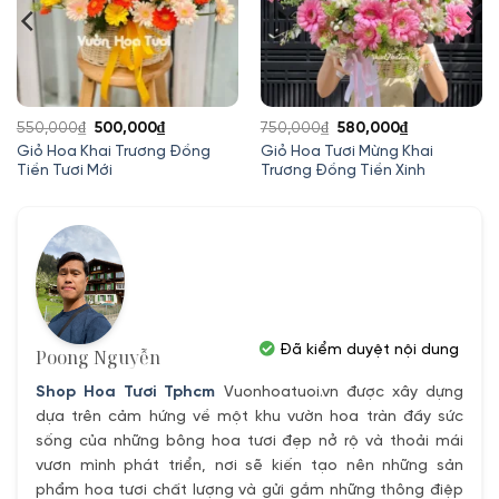
Giá
Giá
Giá
Giá
550,000
₫
500,000
₫
750,000
₫
580,000
₫
gốc
hiện
gốc
hiện
Giỏ Hoa Khai Trương Đồng
Giỏ Hoa Tươi Mừng Khai
Tiền Tươi Mới
Trương Đồng Tiền Xinh
là:
tại
là:
tại
550,000₫.
là:
750,000₫.
là:
500,000₫.
580,000₫.
Đã kiểm duyệt nội dung
Poong Nguyễn
Shop Hoa Tươi Tphcm
Vuonhoatuoi.vn được xây dựng
dựa trên cảm hứng về một khu vườn hoa tràn đầy sức
sống của những bông hoa tươi đẹp nở rộ và thoải mái
vươn mình phát triển, nơi sẽ kiến tạo nên những sản
phẩm hoa tươi chất lượng và gửi gắm những thông điệp