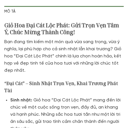
MÔ TẢ
Giỏ Hoa Đại Cát Lộc Phát: Gửi Trọn Vẹn Tâm
Ý, Chúc Mừng Thành Công!
Bạn đang tìm kiếm một món quà vừa sang trọng, vừa ý
nghĩa, lại phù hợp cho cả sinh nhật lẫn khai trương? Giỏ
hoa “Đại Cát Lộc Phát” chính là lựa chọn hoàn hảo, kết
hợp vẻ đẹp tinh tế của hoa tươi với những lời chúc tốt
đẹp nhất.
“Đại Cát” – Sinh Nhật Trọn Vẹn, Khai Trương Phát
Tài
Sinh nhật:
Giỏ hoa “Đại Cát Lộc Phát” mang đến lời
chúc về một cuộc sống trọn vẹn, đầy đủ, an khang
và hạnh phúc. Những sắc hoa tươi tắn như một lời tri
ân sâu sắc, gửi trao tình cảm chân thành đến người