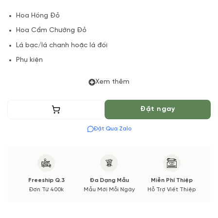
Hoa Hồng Đỏ
Hoa Cẩm Chướng Đỏ
Lá bạc/lá chanh hoặc lá đối
Phụ kiện
(*) Đơn hàng cần đặt trước 04 Tiếng để chuẩn bị Hoa Tươi
Xem thêm
theo màu tốt nhất cho bạn, Hoa phụ có thể thay đổi theo
Mùa vụ.
Thêm vào giỏ
Đặt ngay
Vườn Hoa Tươi đảm bảo phong cách cắm, tone màu sắc. Nếu
Đặt Qua Zalo
có thay đổi về Hoa phụ sẽ được thông báo đến Quý khách
hàng xác nhận trước khi cắm.
Freeship Q.3
Đa Dạng Mẫu
Miễn Phí Thiệp
Đơn Từ 400k
Mẫu Mới Mỗi Ngày
Hỗ Trợ Viết Thiệp