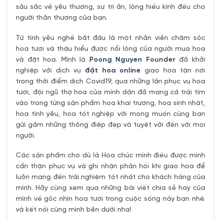
sâu sắc về yêu thương, sự tri ân, lòng hiếu kính đếu cho
người thân thương của bạn.
Từ tình yêu nghề bắt đầu là một nhân viên chăm sóc
hoa tươi và thấu hiểu được nổi lòng của người mua hoa
và đặt hoa. Mình là
Poong Nguyen
Founder
đã khởi
nghiệp với dịch vụ
đặt hoa online
giao hoa tận nơi
trong thời điểm dịch Covid19, qua những lần phục vụ hoa
tươi, đội ngũ thợ hoa của mình dần đã mang cả trái tím
vào trong từng sản phẩm hoa khai trương, hoa sinh nhật,
hoa tình yêu, hoa tốt nghiệp với mong muốn cùng bạn
gửi gắm những thông điệp đẹp và tuyệt vời đến với mọi
người.
Các sản phẩm cho dù là Hoa chúc mình điều được mình
cẩn thận phục vụ và ghi nhận phản hồi khi giao hoa để
luôn mang đến trải nghiệm tốt nhất cho khách hàng của
mình. Hãy cùng xem qua những bài viết chia sẻ hay của
mình về góc nhìn hoa tươi trong cuộc sống này bạn nhé.
và kết nối cùng mình bên dưới nha!