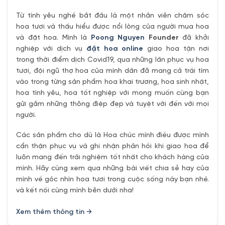
Từ tình yêu nghề bắt đầu là một nhân viên chăm sóc
hoa tươi và thấu hiểu được nổi lòng của người mua hoa
và đặt hoa. Mình là
Poong Nguyen
Founder
đã khởi
nghiệp với dịch vụ
đặt hoa online
giao hoa tận nơi
trong thời điểm dịch Covid19, qua những lần phục vụ hoa
tươi, đội ngũ thợ hoa của mình dần đã mang cả trái tím
vào trong từng sản phẩm hoa khai trương, hoa sinh nhật,
hoa tình yêu, hoa tốt nghiệp với mong muốn cùng bạn
gửi gắm những thông điệp đẹp và tuyệt vời đến với mọi
người.
Các sản phẩm cho dù là Hoa chúc mình điều được mình
cẩn thận phục vụ và ghi nhận phản hồi khi giao hoa để
luôn mang đến trải nghiệm tốt nhất cho khách hàng của
mình. Hãy cùng xem qua những bài viết chia sẻ hay của
mình về góc nhìn hoa tươi trong cuộc sống này bạn nhé.
và kết nối cùng mình bên dưới nha!
Xem thêm thông tin →