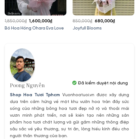
Giá
Giá
Giá
Giá
1,850,000
₫
1,600,000
₫
850,000
₫
680,000
₫
gốc
hiện
gốc
hiện
Bó Hoa Hồng Ohara Eva Love
Joyfull Blooms
là:
tại
là:
tại
1,850,000₫.
là:
850,000₫.
là:
1,600,000₫.
680,000₫.
Đã kiểm duyệt nội dung
Poong Nguyễn
Shop Hoa Tươi Tphcm
Vuonhoatuoi.vn được xây dựng
dựa trên cảm hứng về một khu vườn hoa tràn đầy sức
sống của những bông hoa tươi đẹp nở rộ và thoải mái
vươn mình phát triển, nơi sẽ kiến tạo nên những sản
phẩm hoa tươi chất lượng và gửi gắm những thông điệp
sâu sắc về yêu thương, sự tri ân, lòng hiếu kính đếu cho
người thân thương của bạn.