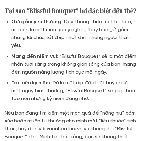
Tại sao “Blissful Bouquet” lại đặc biệt đến thế?
Gửi gắm yêu thương
: Đây không chỉ là một bó hoa,
mà còn là một món quà ý nghĩa, thay bạn gửi gắm
những lời chúc tốt đẹp nhất đến những người thân
yêu.
Mang đến niềm vui
: “Blissful Bouquet” sẽ là một điểm
nhấn tươi sáng trong không gian sống của bạn, mang
đến nguồn năng lượng tích cực mỗi ngày.
Tạo nên kỷ niệm
: Dù là một dịp đặc biệt hay chỉ là
một ngày bình thường, “Blissful Bouquet” sẽ giúp bạn
tạo nên những kỷ niệm đáng nhớ.
Nếu bạn đang tìm kiếm một món quà để “nâng niu” cảm
xúc hoặc muốn tự thưởng cho mình một “liều thuốc” tinh
thần, hãy đến với vuonhoatuoi.vn và khám phá “Blissful
Bouquet” nhé. Mình tin chắc rằng, bạn sẽ không thất