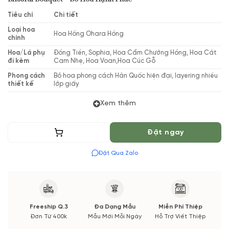
Tiêu chí
Chi tiết
Loại hoa
Hoa Hồng Ohara Hồng
chính
Hoa/Lá phụ
Đồng Tiền, Sophia, Hoa Cẩm Chướng Hồng, Hoa Cát
đi kèm
Cam Nhẹ, Hoa Voan,Hoa Cúc Gỗ
Phong cách
Bó hoa phong cách Hàn Quốc hiện đại, layering nhiều
thiết kế
lớp giấy
Phù hợp cho
Sinh nhật, Kỷ Niệm, Hẹn Hò, Tỏ Tình, Yêu Thương
Xem thêm
các dịp
Thiết kế bởi
Vườn Hoa Tươi
Thêm vào giỏ
Đặt ngay
(*) Shop hoa tươi với dịch vụ đặt hoa online Vườn Hoa Tươi
Đặt Qua Zalo
đảm bảo phong cách cắm, tone màu sắc. Nếu có thay đổi về
Hoa phụ và thời gian giao sẽ được thông báo đến Quý khách
hàng xác nhận trước khi cắm hay bó.
Freeship Q.3
Đa Dạng Mẫu
Miễn Phí Thiệp
Đơn Từ 400k
Mẫu Mới Mỗi Ngày
Hỗ Trợ Viết Thiệp