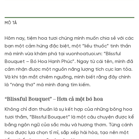
MÔ TẢ
Hôm nay, tiệm hoa tươi chúng mình muốn chia sẻ với các
bạn một cảm hứng đặc biệt, một “liều thuốc” tinh thần
mà mình vừa khám phá tại vuonhoatuoi.vn: “Blissful
Bouquet – Bó Hoa Hạnh Phúc”. Ngay từ cái tên, mình đã
cảm nhận được một nguồn năng lượng tích cực lan tỏa.
Và khi tận mắt chiêm ngưỡng, mình biết rằng đây chính
là “nàng thơ” mà mình đang tìm kiếm.
“Blissful Bouquet” – Hơn cả một bó hoa
Không chỉ đơn thuần là sự kết hợp của những bông hoa
tươi thắm, “Blissful Bouquet” là một câu chuyện được kể
bằng ngôn ngữ của sắc màu và hương thơm. Từng cánh
hoa được lựa chọn tỉ mỉ, sắp xếp hài hòa, tạo nên một