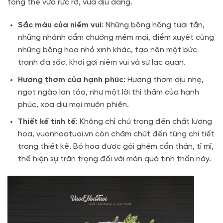
tổng thể vừa rực rỡ, vừa dịu dàng.
Sắc màu của niềm vui
: Những bông hồng tươi tắn,
những nhành cẩm chướng mềm mại, điểm xuyết cùng
những bông hoa nhỏ xinh khác, tạo nên một bức
tranh đa sắc, khơi gợi niềm vui và sự lạc quan.
Hương thơm của hạnh phúc
: Hương thơm dịu nhẹ,
ngọt ngào lan tỏa, như một lời thì thầm của hạnh
phúc, xoa dịu mọi muộn phiền.
Thiết kế tinh tế
: Không chỉ chú trọng đến chất lượng
hoa, vuonhoatuoi.vn còn chăm chút đến từng chi tiết
trong thiết kế. Bó hoa được gói ghém cẩn thận, tỉ mỉ,
thể hiện sự trân trọng đối với món quà tinh thần này.