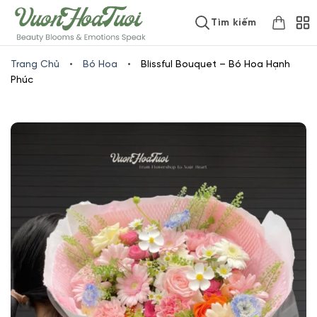
Skip
www.vuonhoatuoi.vn
Tìm kiếm
to
content
Trang Chủ
•
Bó Hoa
•
Blissful Bouquet – Bó Hoa Hạnh
Phúc