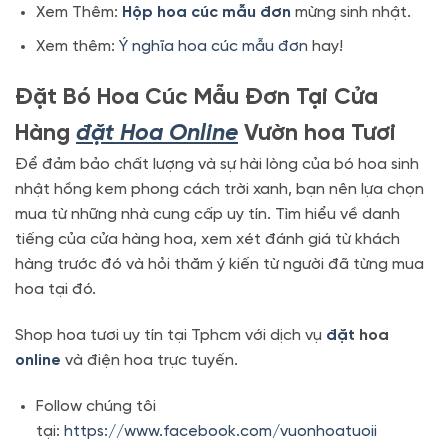
Xem Thêm:
Hộp hoa cúc mẫu đơn
mừng sinh nhật.
Xem thêm:
Ý nghĩa hoa cúc mẫu đơn
hay!
Đặt Bó Hoa Cúc Mẫu Đơn Tại Cửa
Hàng
đặt Hoa Online
Vườn hoa Tươi
Để đảm bảo chất lượng và sự hài lòng của bó hoa sinh
nhật hồng kem phong cách trời xanh, bạn nên lựa chọn
mua từ những nhà cung cấp uy tín. Tìm hiểu về danh
tiếng của cửa hàng hoa, xem xét đánh giá từ khách
hàng trước đó và hỏi thăm ý kiến từ người đã từng mua
hoa tại đó.
Shop hoa tươi uy tín tại Tphcm với dịch vụ
đặt
hoa
online
và điện hoa trực tuyến.
Follow chúng tôi
tại:
https://www.facebook.com/vuonhoatuoii