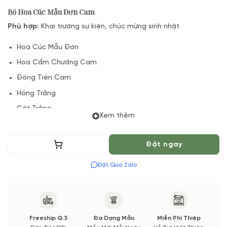
Bó Hoa Cúc Mẫu Đơn Cam
Phù hợp:
Khai trương sự kiện, chúc mừng sinh nhật
Hoa Cúc Mẫu Đơn
Hoa Cẩm Chướng Cam
Đồng Tiền Cam
Hồng Trắng
Cát Trắng
Xem thêm
Lá Bạc
Hoa Cà Rốt hoặc tiểu tú cầu.
Thêm vào giỏ
Đặt ngay
(*) Đơn hàng cần đặt trước 2 Tiếng để chuẩn bị Hoa Tươi theo
Đặt Qua Zalo
màu tốt nhất cho bạn, Hoa phụ có thể thay đổi theo Mùa vụ.
Vườn Hoa Tươi đảm bảo phong cách cắm, tone màu sắc. Nếu
có thay đổi về Hoa phụ sẽ được thông báo đến Quý khách
hàng xác nhận trước khi cắm.
Freeship Q.3
Đa Dạng Mẫu
Miễn Phí Thiệp