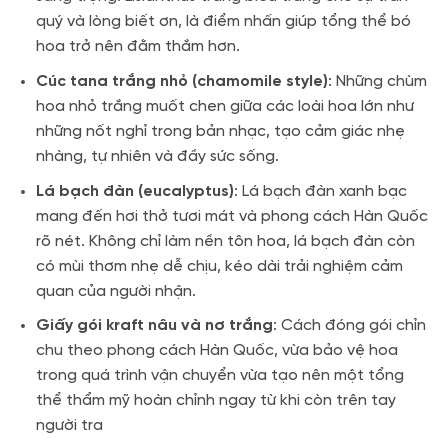
quý và lòng biết ơn, là điểm nhấn giúp tổng thể bó
hoa trở nên đằm thắm hơn.
Cúc tana trắng nhỏ (chamomile style)
: Những chùm
hoa nhỏ trắng muốt chen giữa các loài hoa lớn như
những nốt nghỉ trong bản nhạc, tạo cảm giác nhẹ
nhàng, tự nhiên và đầy sức sống.
Lá bạch đàn (eucalyptus)
: Lá bạch đàn xanh bạc
mang đến hơi thở tươi mát và phong cách Hàn Quốc
rõ nét. Không chỉ làm nền tôn hoa, lá bạch đàn còn
có mùi thơm nhẹ dễ chịu, kéo dài trải nghiệm cảm
quan của người nhận.
Giấy gói kraft nâu và nơ trắng
: Cách đóng gói chỉn
chu theo phong cách Hàn Quốc, vừa bảo vệ hoa
trong quá trình vận chuyển vừa tạo nên một tổng
thể thẩm mỹ hoàn chỉnh ngay từ khi còn trên tay
người tra