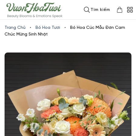
Skip
www.vuonhoatuoi.vn
Tìm kiếm
to
content
Trang Chủ
•
Bó Hoa Tươi
•
Bó Hoa Cúc Mẫu Đơn Cam
Chúc Mừng Sinh Nhật