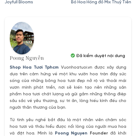
gốc
hiện
gốc
hiện
Joyfull Blooms
Bó Hoa Hồng đỏ Mix Thuỷ Tiên
là:
tại
là:
tại
850,000₫.
là:
780,000₫.
là:
680,000₫.
550,000₫.
Đã kiểm duyệt nội dung
Poong Nguyễn
Shop Hoa Tươi Tphcm
Vuonhoatuoi.vn được xây dựng
dựa trên cảm hứng về một khu vườn hoa tràn đầy sức
sống của những bông hoa tươi đẹp nở rộ và thoải mái
vươn mình phát triển, nơi sẽ kiến tạo nên những sản
phẩm hoa tươi chất lượng và gửi gắm những thông điệp
sâu sắc về yêu thương, sự tri ân, lòng hiếu kính đếu cho
người thân thương của bạn.
Từ tình yêu nghề bắt đầu là một nhân viên chăm sóc
hoa tươi và thấu hiểu được nổi lòng của người mua hoa
và đặt hoa. Mình là
Poong Nguyen
Founder
đã khởi