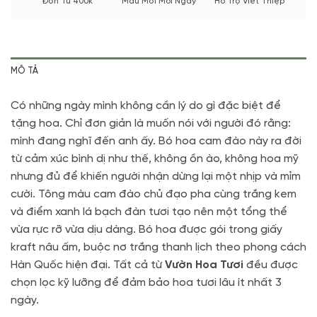
Đơn Từ 400k
Mẫu Mới Mỗi Ngày
Hỗ Trợ Viết Thiệp
MÔ TẢ
Có những ngày mình không cần lý do gì đặc biệt để
tặng hoa. Chỉ đơn giản là muốn nói với người đó rằng:
mình đang nghĩ đến anh ấy. Bó hoa cam đào này ra đời
từ cảm xúc bình dị như thế, không ồn ào, không hoa mỹ
nhưng đủ để khiến người nhận dừng lại một nhịp và mỉm
cười. Tông màu cam đào chủ đạo pha cùng trắng kem
và điểm xanh lá bạch đàn tươi tạo nên một tổng thể
vừa rực rỡ vừa dịu dàng. Bó hoa được gói trong giấy
kraft nâu ấm, buộc nơ trắng thanh lịch theo phong cách
Hàn Quốc hiện đại. Tất cả từ
Vườn Hoa Tươi
đều được
chọn lọc kỹ lưỡng để đảm bảo hoa tươi lâu ít nhất 3
ngày.