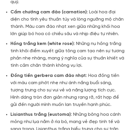
quý.
Cẩm chướng cam đào (carnation)
: Loài hoa đại
diện cho tình yêu thuần túy và lòng ngưỡng mộ chân
thành. Màu cam đào nhạt xen giữa những khối hoa
lớn giúp bó hoa có chiều sâu và nhịp điệu tự nhiên.
Hồng trắng kem (white rose)
: Những nụ hồng trắng
tinh khôi điểm xuyết giữa tông cam tạo nên sự tương
phản nhẹ nhàng, mang ý nghĩa của sự thuần khiết và
tình cảm chân thành không vụ lợi.
Đồng tiền gerbera cam đào nhạt
: Hoa đồng tiền
với màu cam phớt nhẹ như ánh nắng buổi sáng,
tượng trưng cho sự vui vẻ và năng lượng tích cực.
Hình dáng tròn đơn giản nhưng rạng rỡ, rất hợp để
gửi đến người mình muốn lan truyền hạnh phúc.
Lisianthus trắng (eustoma)
: Những bông hoa cánh
mỏng như lụa nằm ở rìa bó, mang vẻ đẹp tinh tế và
sang trọng. Lisianthus trắng biểu trưng cho sự trân