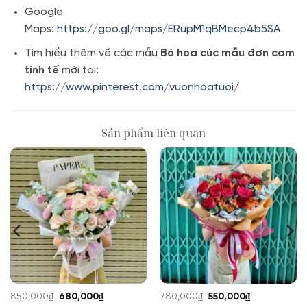
Google
Maps:
https://goo.gl/maps/ERupM1qBMecp4b5SA
Tìm hiểu thêm về các mẫu
Bó hoa cúc mẫu đơn cam
tinh tế
mới tại:
https://www.pinterest.com/vuonhoatuoi/
Sản phẩm liên quan
Giá
Giá
Giá
Giá
850,000
₫
680,000
₫
780,000
₫
550,000
₫