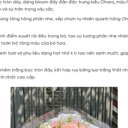
ếp tròn dày, dáng bloom đầy đặn đặc trưng kiểu Ohara, màu 
và sự trân trọng sâu sắc.
cùng tông hồng phấn nhẹ, xếp chùm tự nhiên quanh hồng Ohar
inh điểm xuyết rải đều trong bó, tạo sự tương phản nhẹ nhà
ịu toàn bộ tông màu của bó hoa.
anh tươi và phụ liệu dạng hạt nhỏ li ti tạo nền xanh mướt, g
y mềm trắng bọc tròn đầy, kết hợp ruy băng lụa trắng thắt 
inh nhật cao cấp.