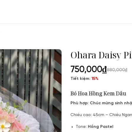
a
Ohara Daisy P
750,000
₫
880,000
₫
Tiết kiệm:
15%
Bó Hoa Hồng Kem Dâu
Phù hợp: Chúc mừng sinh nhật
Chiều cao: 45cm – Chiều Nga
Tone:
Hồng Pastel