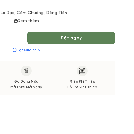
, Lá Bạc, Cẩm Chướng, Đồng Tiền
Xem thêm
 thiểu 60 Phút để được phục vụ tốt nhất. Màu hoa có thể
Đặt ngay
ường.
Đặt Qua Zalo
c cập nhật trước và xác nhận từ Quý khách hàng.
Đa Dạng Mẫu
Miễn Phí Thiệp
Mẫu Mới Mỗi Ngày
Hỗ Trợ Viết Thiệp