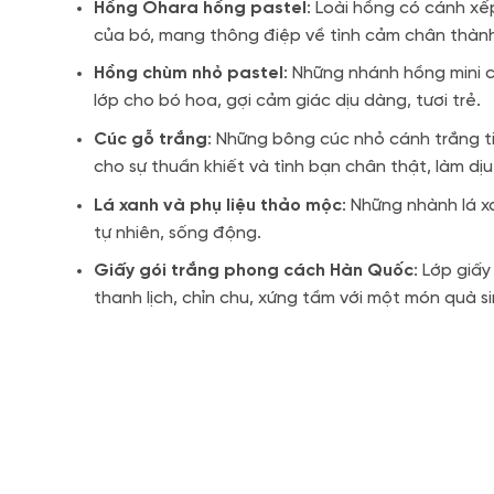
Hồng Ohara hồng pastel
: Loài hồng có cánh x
của bó, mang thông điệp về tình cảm chân thành 
Hồng chùm nhỏ pastel
: Những nhánh hồng mini 
lớp cho bó hoa, gợi cảm giác dịu dàng, tươi trẻ.
Cúc gỗ trắng
: Những bông cúc nhỏ cánh trắng t
cho sự thuần khiết và tình bạn chân thật, làm d
Lá xanh và phụ liệu thảo mộc
: Những nhành lá x
tự nhiên, sống động.
Giấy gói trắng phong cách Hàn Quốc
: Lớp giấ
thanh lịch, chỉn chu, xứng tầm với một món quà s