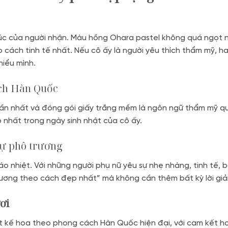
 xúc của người nhận. Màu hồng Ohara pastel không quá ngọt 
 cách tinh tế nhất. Nếu cô ấy là người yêu thích thẩm mỹ, h
hiểu mình.
ách Hàn Quốc
thuần nhất và đóng gói giấy trắng mềm là ngôn ngữ thẩm mỹ 
 nhất trong ngày sinh nhật của cô ấy.
sự phô trương
o nhiệt. Với những người phụ nữ yêu sự nhẹ nhàng, tinh tế,
ương theo cách đẹp nhất” mà không cần thêm bất kỳ lời giải
ơi
 kế hoa theo phong cách Hàn Quốc hiện đại, với cam kết hoa