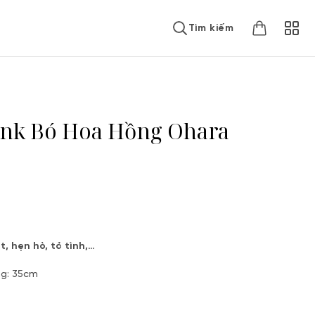
Tìm kiếm
ink Bó Hoa Hồng Ohara
, hẹn hò, tỏ tình,…
ng: 35cm