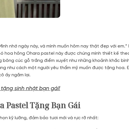
Mình nhớ ngày này, và mình muốn hôm nay thật đẹp với em.” 
Bó hoa hồng Ohara pastel này được chúng mình thiết kế theo
ng bông cúc gỗ trắng điểm xuyết như những khoảnh khắc bìn
úng như cách một người yêu thẩm mỹ muốn được tặng hoa. Đ
ô ấy ngắm lại.
tặng sinh nhật bạn gái!
 Pastel Tặng Bạn Gái
ọn kỹ lưỡng, đảm bảo tươi mới và rực rỡ nhất: