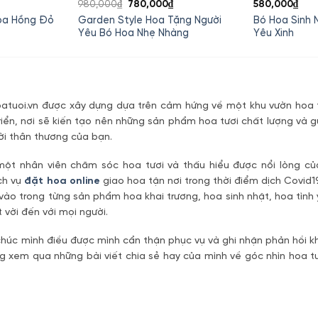
Giá
Giá
Giá
980,000
₫
780,000
₫
580,000
₫
hiện
gốc
hiện
oa Hồng Đỏ
Garden Style Hoa Tặng Người
Bó Hoa Sinh 
tại
là:
tại
Yêu Bó Hoa Nhẹ Nhàng
Yêu Xinh
là:
980,000₫.
là:
600,000₫.
780,000₫.
tuoi.vn được xây dựng dựa trên cảm hứng về một khu vườn hoa t
riển, nơi sẽ kiến tạo nên những sản phẩm hoa tươi chất lượng và g
ời thân thương của bạn.
một nhân viên chăm sóc hoa tươi và thấu hiểu được nổi lòng c
ch vụ
đặt hoa online
giao hoa tận nơi trong thời điểm dịch Covid1
vào trong từng sản phẩm hoa khai trương, hoa sinh nhật, hoa tìn
 vời đến với mọi người.
úc mình điều được mình cẩn thận phục vụ và ghi nhận phản hồi kh
 xem qua những bài viết chia sẻ hay của mình về góc nhìn hoa tư