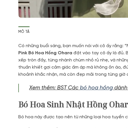
MÔ TẢ
Có những buổi sáng, bạn muốn nói với cô ấy rằng: “
Pink Bó Hoa Hồng Ohara
đặt vào tay cô ấy là đủ. 
xếp tròn đầy, từng nhành chùm nhỏ rủ nhẹ, và nhữ
thuần khiết gợi cảm giác ấm áp mà không ồn ào, đ
khoảnh khắc nhận, mà còn đẹp mãi trong từng giờ c
Xem thêm: BST Các
bó hoa hồng
dành 
Bó Hoa Sinh Nhật Hồng Ohara
Bó hoa này được tạo nên từ những loại hoa tuyển ch