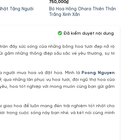
750,000
₫
750,0
Nhật Tặng Người
Bó Hoa Hồng Ohara Thiên Thần
Hoa H
Trắng Xinh Xắn
Xắn
Đã kiểm duyệt nội dung
ràn đầy sức sống của những bông hoa tươi đẹp nở rộ
ửi gắm những thông điệp sâu sắc về yêu thương, sự tri
ủa người mua hoa và đặt hoa. Mình là
Poong Nguyen
9, qua những lần phục vụ hoa tươi, đội ngũ thợ hoa của
h yêu, hoa tốt nghiệp với mong muốn cùng bạn gửi gắm
i giao hoa để luôn mang đến trải nghiệm tốt nhất cho
ơi trong cuộc sống này bạn nhé. và kết nối cùng mình