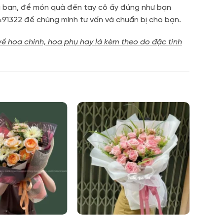
của bạn, để món quà đến tay cô ấy đúng như bạn
491322 để chúng mình tư vấn và chuẩn bị cho bạn.
về hoa chính, hoa phụ hay lá kèm theo do đặc tính