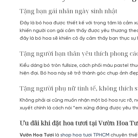
Tặng bạn gái nhân ngày sinh nhật
Đây là bó hoa được thiết kế với trọng tâm là cảm
khiến người con gái cảm thấy được yêu thương theo
đây là bó hoa sẽ khiến cô ấy cảm thấy bạn thực sự 
Tặng người bạn thân yêu thích phong c
Kiểu dáng bó tròn fullsize, cách phối màu pastel 
hiện đại. Bó hoa này sẽ trở thành góc chụp ảnh đẹp
Tặng người phụ nữ tinh tế, không thích 
Không phải ai cũng muốn nhận một bó hoa rực rỡ, ná
xuyết chính là cách nói “em xứng đáng được yêu th
Ưu đãi khi đặt hoa tươi tại Vườn Hoa Tư
Vườn Hoa Tươi
là
shop hoa tươi TPHCM
chuyên thiết