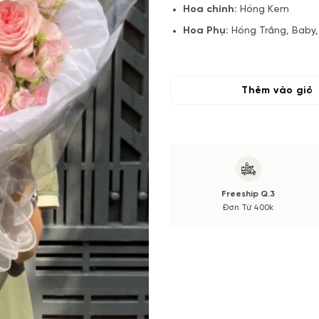
Hoa chính:
Hồng Kem
Hoa Phụ:
Hồng Trắng, Baby
Phụ kiện & giấy gói
(*) Đơn hàng cần đặt trước tối
Thêm vào giỏ
thay đổi theo vụ mùa và thị tr
Các thông tin thay đổi sẽ đượ
Freeship Q.3
Đơn Từ 400k