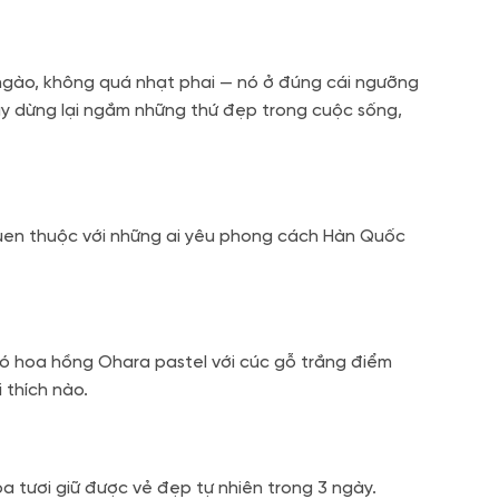
ngào, không quá nhạt phai — nó ở đúng cái ngưỡng
ay dừng lại ngắm những thứ đẹp trong cuộc sống,
quen thuộc với những ai yêu phong cách Hàn Quốc
 bó hoa hồng Ohara pastel với cúc gỗ trắng điểm
 thích nào.
 tươi giữ được vẻ đẹp tự nhiên trong 3 ngày.