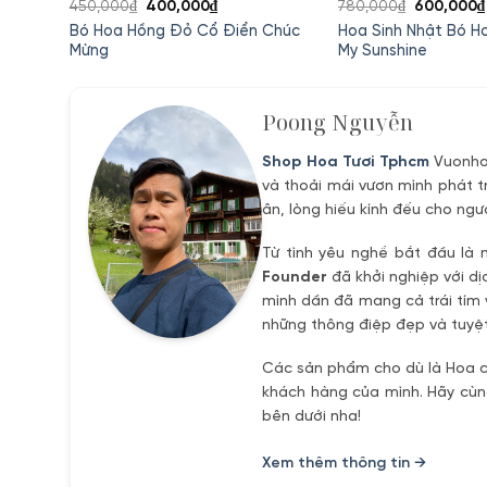
Giá
Giá
Giá
450,000
₫
400,000
₫
780,000
₫
600,000
₫
gốc
hiện
gốc
o Mỗi
Bó Hoa Hồng Đỏ Cổ Điển Chúc
Hoa Sinh Nhật Bó H
là:
tại
là:
Mừng
My Sunshine
450,000₫.
là:
780,000₫.
₫.
400,000₫.
Poong Nguyễn
Shop Hoa Tươi Tphcm
Vuonhoa
và thoải mái vươn mình phát t
ân, lòng hiếu kính đếu cho ngư
Từ tình yêu nghề bắt đầu là 
Founder
đã khởi nghiệp với dị
mình dần đã mang cả trái tím 
những thông điệp đẹp và tuyệt
Các sản phẩm cho dù là Hoa ch
khách hàng của mình. Hãy cùng
bên dưới nha!
Xem thêm thông tin →