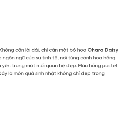
Không cần lời dài, chỉ cần một bó hoa
Ohara Daisy
 ngôn ngữ của sự tinh tế, nơi từng cánh hoa hồng
h yên trong một mối quan hệ đẹp. Màu hồng pastel
ây là món quà sinh nhật không chỉ đẹp trong