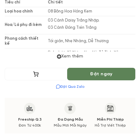
Tiêu chí
Chi tiết
Loại hoa chính
08 Bông Hoa Hồng Kem
03 Cành Daisy Trắng Nhập.
Hoa/Lá phụ đi kèm
03 Cành Đồng Tiền Trắng
Phong cách thiết
Tối giản, Nhẹ Nhàng, Dễ Thương
kế
Sinh nhật, Kỷ Niệm, Hẹn Hò, Tỏ Tình, Yêu
Mục đích tặng
Xem thêm
Thương
Thương hiệu
Vườn Hoa Tươi
Thêm vào giỏ
Đặt ngay
(*) Shop hoa tươi với dịch vụ đặt hoa online Vườn Hoa Tươi
đảm bảo phong cách cắm, tone màu sắc.
Đặt Qua Zalo
Nếu có thay đổi về Hoa phụ và thời gian giao sẽ được thông
báo đến Quý khách hàng xác nhận trước khi cắm hay bó.
Freeship Q.3
Đa Dạng Mẫu
Miễn Phí Thiệp
Đơn Từ 400k
Mẫu Mới Mỗi Ngày
Hỗ Trợ Viết Thiệp