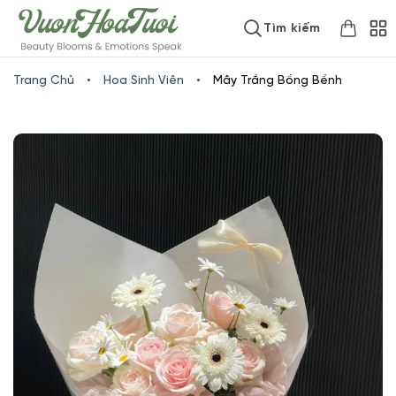
Skip
www.vuonhoatuoi.vn
Tìm kiếm
to
content
Trang Chủ
•
Hoa Sinh Viên
•
Mây Trắng Bồng Bềnh