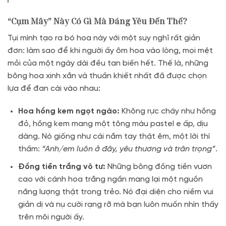
“Cụm Mây” Này Có Gì Mà Đáng Yêu Đến Thế?
Tụi mình tạo ra bó hoa này với một suy nghĩ rất giản
đơn: làm sao để khi người ấy ôm hoa vào lòng, mọi mệt
mỏi của một ngày dài đều tan biến hết. Thế là, những
bông hoa xinh xắn và thuần khiết nhất đã được chọn
lựa để đan cài vào nhau:
Hoa hồng kem ngọt ngào:
Không rực cháy như hồng
đỏ, hồng kem mang một tông màu pastel e ấp, dịu
dàng. Nó giống như cái nắm tay thật êm, một lời thì
thầm:
“Anh/em luôn ở đây, yêu thương và trân trọng”
.
Đồng tiền trắng vô tư:
Những bông đồng tiền vươn
cao với cánh hoa trắng ngần mang lại một nguồn
năng lượng thật trong trẻo. Nó đại diện cho niềm vui
giản dị và nụ cười rạng rỡ mà bạn luôn muốn nhìn thấy
trên môi người ấy.