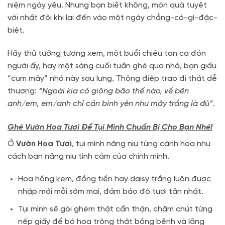
niệm ngày yêu. Nhưng bạn biết không, món quà tuyệt
vời nhất đôi khi lại đến vào một ngày chẳng-có-gì-đặc-
biệt.
Hãy thử tưởng tượng xem, một buổi chiều tan ca đón
người ấy, hay một sáng cuối tuần ghé qua nhà, bạn giấu
“cụm mây” nhỏ này sau lưng. Thông điệp trao đi thật dễ
thương:
“Ngoài kia có giông bão thế nào, về bên
anh/em, em/anh chỉ cần bình yên như mây trắng là đủ”
.
Ghé Vườn Hoa Tươi Để Tụi Mình Chuẩn Bị Cho Bạn Nhé!
Ở
Vườn Hoa Tươi
, tụi mình nâng niu từng cành hoa như
cách bạn nâng niu tình cảm của chính mình.
Hoa hồng kem, đồng tiền hay daisy trắng luôn được
nhập mới mỗi sớm mai, đảm bảo độ tươi tắn nhất.
Tụi mình sẽ gói ghém thật cẩn thận, chăm chút từng
nếp giấy để bó hoa trông thật bồng bềnh và lãng