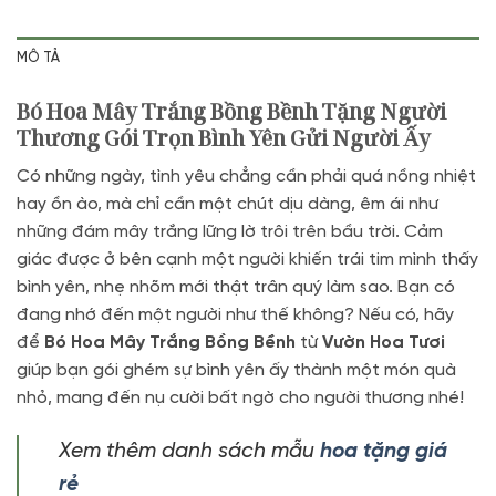
MÔ TẢ
Bó Hoa Mây Trắng Bồng Bềnh Tặng Người
Thương Gói Trọn Bình Yên Gửi Người Ấy
Có những ngày, tình yêu chẳng cần phải quá nồng nhiệt
hay ồn ào, mà chỉ cần một chút dịu dàng, êm ái như
những đám mây trắng lững lờ trôi trên bầu trời. Cảm
giác được ở bên cạnh một người khiến trái tim mình thấy
bình yên, nhẹ nhõm mới thật trân quý làm sao. Bạn có
đang nhớ đến một người như thế không? Nếu có, hãy
để
Bó Hoa Mây Trắng Bồng Bềnh
từ
Vườn Hoa Tươi
giúp bạn gói ghém sự bình yên ấy thành một món quà
nhỏ, mang đến nụ cười bất ngờ cho người thương nhé!
Xem thêm danh sách mẫu
hoa tặng giá
rẻ