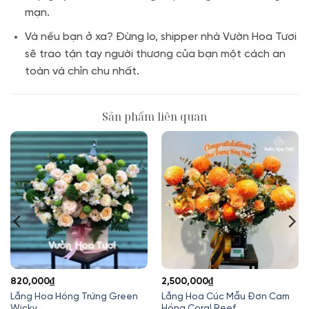
mạn.
Và nếu bạn ở xa? Đừng lo, shipper nhà Vườn Hoa Tươi
sẽ trao tận tay người thương của bạn một cách an
toàn và chỉn chu nhất.
Sản phẩm liên quan
820,000
₫
2,500,000
₫
Lẵng Hoa Hồng Trứng Green
Lẵng Hoa Cúc Mẫu Đơn Cam
Wicky
Hồng Coral Reef