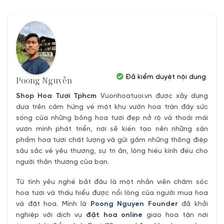
00₫.
1,400,000₫.
800,000₫.
Đã kiểm duyệt nội dung
Poong Nguyễn
Shop Hoa Tươi Tphcm
Vuonhoatuoi.vn được xây dựng
dựa trên cảm hứng về một khu vườn hoa tràn đầy sức
sống của những bông hoa tươi đẹp nở rộ và thoải mái
vươn mình phát triển, nơi sẽ kiến tạo nên những sản
phẩm hoa tươi chất lượng và gửi gắm những thông điệp
sâu sắc về yêu thương, sự tri ân, lòng hiếu kính đếu cho
người thân thương của bạn.
Từ tình yêu nghề bắt đầu là một nhân viên chăm sóc
hoa tươi và thấu hiểu được nổi lòng của người mua hoa
và đặt hoa. Mình là
Poong Nguyen
Founder
đã khởi
nghiệp với dịch vụ
đặt hoa online
giao hoa tận nơi