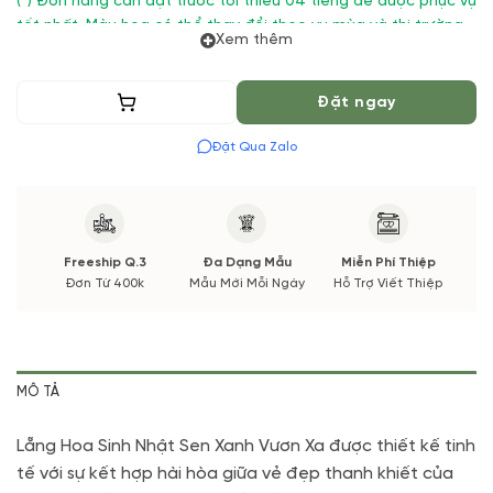
(*) Đơn hàng cần đặt trước tối thiểu 04 tiếng để được phục vụ
tốt nhất. Màu hoa có thể thay đổi theo vụ mùa và thị trường.
Xem thêm
Các thông tin thay đổi sẽ được cập nhật trước và xác nhận từ
Quý khách hàng.
Thêm vào giỏ
Đặt ngay
Đặt Qua Zalo
Freeship Q.3
Đa Dạng Mẫu
Miễn Phí Thiệp
Đơn Từ 400k
Mẫu Mới Mỗi Ngày
Hỗ Trợ Viết Thiệp
MÔ TẢ
Lẵng Hoa Sinh Nhật Sen Xanh Vươn Xa được thiết kế tinh
tế với sự kết hợp hài hòa giữa vẻ đẹp thanh khiết của