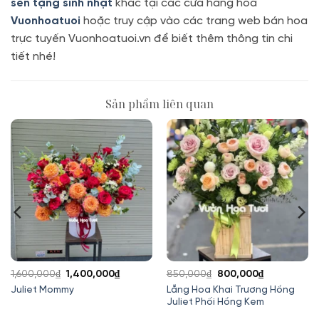
sen tặng sinh nhật
khác tại các cửa hàng hoa
Vuonhoatuoi
hoặc truy cập vào các trang web bán hoa
trực tuyến Vuonhoatuoi.vn để biết thêm thông tin chi
tiết nhé!
Sản phẩm liên quan
Giá
Giá
Giá
Giá
1,600,000
₫
1,400,000
₫
850,000
₫
800,000
₫
gốc
hiện
gốc
hiện
Lẵng Hoa Khai Trương Hồng
Juliet Mommy
Juliet Phối Hồng Kem
là:
tại
là:
tại
1,600,000₫.
là:
850,000₫.
là: