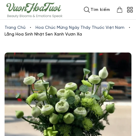
Skip
www.vuonhoatuoi.vn
Tìm kiếm
to
content
Trang Chủ
•
Hoa Chúc Mừng Ngày Thầy Thuốc Việt Nam
•
Lẵng Hoa Sinh Nhật Sen Xanh Vươn Xa