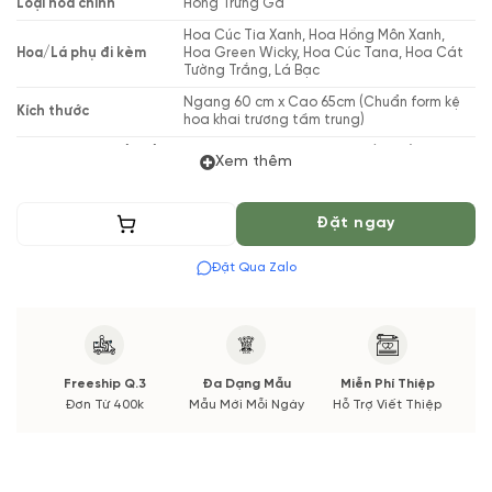
Loại hoa chính
Hồng Trứng Gà
Hoa Cúc Tia Xanh, Hoa Hồng Môn Xanh,
Hoa/Lá phụ đi kèm
Hoa Green Wicky, Hoa Cúc Tana, Hoa Cát
Tường Trắng, Lá Bạc
Ngang 60 cm x Cao 65cm (Chuẩn form kệ
Kích thước
hoa khai trương tầm trung)
Phong cách thiết kế
Kệ hoa phong cách Bán truyền thống
Xem thêm
Khai trương, động thổ, chúc mừng, kỷ niệm
Phù hợp cho các dịp
thành lập
Thêm vào giỏ
Đặt ngay
Thiết kế bởi
Vườn Hoa Tươi
Đặt Qua Zalo
(*) Shop hoa tươi với dịch vụ đặt hoa online Vườn Hoa Tươi
đảm bảo phong cách cắm, tone màu sắc. Nếu có thay đổi về
Hoa phụ và thời gian giao sẽ được thông báo đến Quý khách
hàng xác nhận trước khi cắm hay bó.
Freeship Q.3
Đa Dạng Mẫu
Miễn Phí Thiệp
Đơn Từ 400k
Mẫu Mới Mỗi Ngày
Hỗ Trợ Viết Thiệp