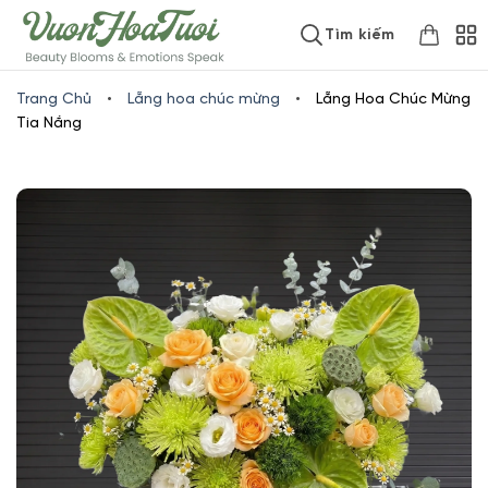
Skip
www.vuonhoatuoi.vn
Tìm kiếm
to
content
Trang Chủ
•
Lẵng hoa chúc mừng
•
Lẵng Hoa Chúc Mừng
Tia Nắng