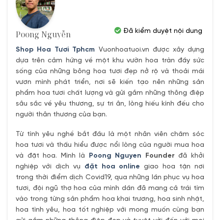
Đã kiểm duyệt nội dung
Poong Nguyễn
Shop Hoa Tươi Tphcm
Vuonhoatuoi.vn được xây dựng
dựa trên cảm hứng về một khu vườn hoa tràn đầy sức
sống của những bông hoa tươi đẹp nở rộ và thoải mái
vươn mình phát triển, nơi sẽ kiến tạo nên những sản
phẩm hoa tươi chất lượng và gửi gắm những thông điệp
sâu sắc về yêu thương, sự tri ân, lòng hiếu kính đếu cho
người thân thương của bạn.
Từ tình yêu nghề bắt đầu là một nhân viên chăm sóc
hoa tươi và thấu hiểu được nổi lòng của người mua hoa
và đặt hoa. Mình là
Poong Nguyen
Founder
đã khởi
nghiệp với dịch vụ
đặt hoa online
giao hoa tận nơi
trong thời điểm dịch Covid19, qua những lần phục vụ hoa
tươi, đội ngũ thợ hoa của mình dần đã mang cả trái tím
vào trong từng sản phẩm hoa khai trương, hoa sinh nhật,
hoa tình yêu, hoa tốt nghiệp với mong muốn cùng bạn