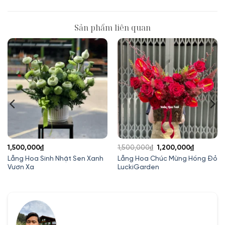
Sản phẩm liên quan
Giá
Giá
1,500,000
₫
1,500,000
₫
1,200,000
₫
gốc
hiện
Lẵng Hoa Sinh Nhật Sen Xanh
Lẵng Hoa Chúc Mừng Hồng Đỏ
Vươn Xa
LuckiGarden
là:
tại
1,500,000₫.
là:
1,200,000