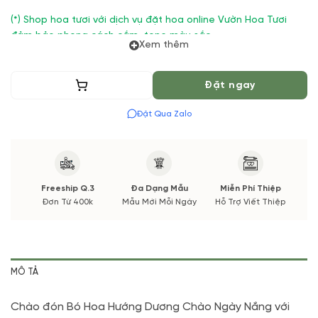
(*) Shop hoa tươi với dịch vụ đặt hoa online Vườn Hoa Tươi
đảm bảo phong cách cắm, tone màu sắc.
Xem thêm
Nếu có thay đổi về Hoa phụ và thời gian giao sẽ được thông
báo đến Quý khách hàng xác nhận trước khi cắm hay bó.
Thêm vào giỏ
Đặt ngay
Đặt Qua Zalo
Freeship Q.3
Đa Dạng Mẫu
Miễn Phí Thiệp
Đơn Từ 400k
Mẫu Mới Mỗi Ngày
Hỗ Trợ Viết Thiệp
MÔ TẢ
Chào đón Bó Hoa Hướng Dương Chào Ngày Nắng với