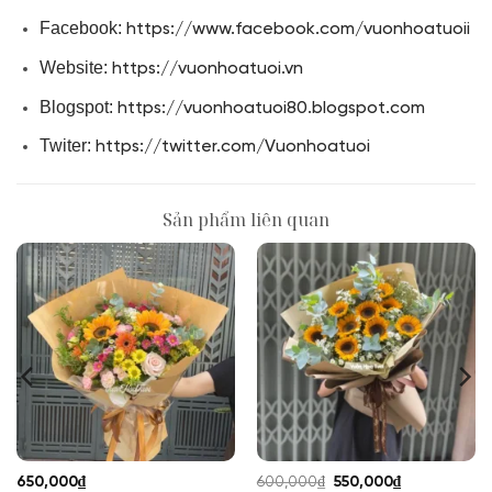
Facebook:
https://www.facebook.com/vuonhoatuoii
Website:
https://vuonhoatuoi.vn
Blogspot:
https://vuonhoatuoi80.blogspot.com
Twiter:
https://twitter.com/Vuonhoatuoi
Sản phẩm liên quan
Giá
Giá
650,000
₫
600,000
₫
550,000
₫