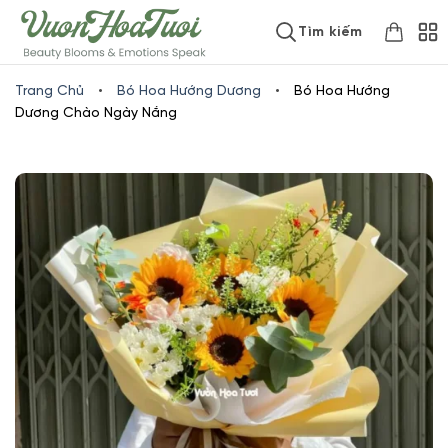
Skip
www.vuonhoatuoi.vn
Tìm kiếm
to
content
Trang Chủ
•
Bó Hoa Hướng Dương
•
Bó Hoa Hướng
Dương Chào Ngày Nắng