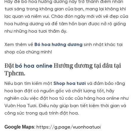
Hãy để bó hoa hướng dương này trở thành điểm nhấn
tươi sáng trong không gian của bạn, mang lại không khí
lạc quan và niềm vui. Chào đón ngày mới với vẻ đẹp của
hoa hướng dương và để tâm hồn bạn được nở rộ giống
như những hoa tươi thắm ấy.
Xem thêm về
Bó hoa hướng dương
sinh nhật khác tại
shop của chúng mình!
Đặt
Hướng dương tại đâu tại
bó hoa online
Tphcm.
Nếu bạn tìm kiếm một
Shop hoa tươi
và đảm bảo rằng
hoa bạn đặt có nguồn gốc và chất lượng tốt, hãy
nghiên cứu việc đặt hoa từ các cửa hàng hoa online như
Vườn Hoa Tươi. Điều này giúp bạn tiết kiệm thời gian và
công sức trong quá trình đặt hoa.
Google Maps
:
https://g.page/vuonhoatuoi