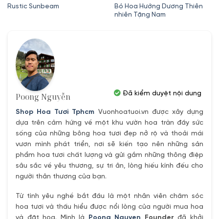
gốc
hiện
Bó Hoa Hướng Dương Thiên
Rustic Sunbeam
nhiên Tặng Nam
là:
tại
600,000₫.
là:
550,000₫.
Đã kiểm duyệt nội dung
Poong Nguyễn
Shop Hoa Tươi Tphcm
Vuonhoatuoi.vn được xây dựng
dựa trên cảm hứng về một khu vườn hoa tràn đầy sức
sống của những bông hoa tươi đẹp nở rộ và thoải mái
vươn mình phát triển, nơi sẽ kiến tạo nên những sản
phẩm hoa tươi chất lượng và gửi gắm những thông điệp
sâu sắc về yêu thương, sự tri ân, lòng hiếu kính đếu cho
người thân thương của bạn.
Từ tình yêu nghề bắt đầu là một nhân viên chăm sóc
hoa tươi và thấu hiểu được nổi lòng của người mua hoa
và đặt hoa. Mình là
Poong Nguyen
Founder
đã khởi