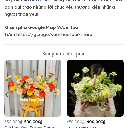
Hãy để
Giỏ Hoa Chúc Mừng sinh nhật
Luxubu Tím thay
bạn gửi trao những lời chúc yêu thương đến những
người thân yêu!
Khám phá Google Map Vườn Hoa
Tươi:
https://g.page/vuonhoatuoi?share
Sản phẩm liên quan
Giá
Giá
Giá
Giá
550,000
₫
500,000
₫
650,000
₫
600,000
₫
gốc
hiện
gốc
hiện