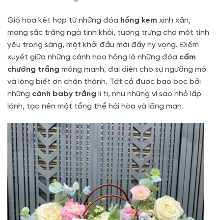
Giỏ hoa kết hợp từ những đóa
hồng kem
xinh xắn,
mang sắc trắng ngà tinh khôi, tượng trưng cho một tình
yêu trong sáng, một khởi đầu mới đầy hy vọng. Điểm
xuyết giữa những cánh hoa hồng là những đóa
cẩm
chướng trắng
mỏng manh, đại diện cho sự ngưỡng mộ
và lòng biết ơn chân thành. Tất cả được bao bọc bởi
những
cành baby trắng
li ti, như những vì sao nhỏ lấp
lánh, tạo nên một tổng thể hài hòa và lãng mạn.