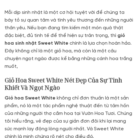
Mỗi dịp sinh nhật là một cơ hội tuyệt vời để chúng ta
bày tỏ sự quan tâm và tình yêu thương đến những người
thân yêu. Nếu bạn đang tìm kiếm một món quà thật
đặc biệt, đủ tinh tế để thể hiện sự trân trọng, thì
giỏ
hoa sinh nhật Sweet White
chính là lựa chọn hoàn hảo.
Đây không chỉ là một giỏ hoa, mà còn là một câu
chuyện ngọt ngào được kể bằng những cánh hoa trắng
muốt,
Giỏ Hoa
Sweet White Nét Đẹp Của Sự Tinh
Khiết Và Ngọt Ngào
Giỏ hoa Sweet White
không chỉ đơn thuần là một sản
phẩm, nó là một tác phẩm nghệ thuật đến từ tâm hồn
của những người thợ cắm hoa tại Vườn Hoa Tươi. Chúng
tôi hiểu rằng, vẻ đẹp của sự giản đơn đôi khi lại mang
sức mạnh lay động lòng người nhất. Và Sweet White
chính là minh chứng rõ nét cho điều đó.