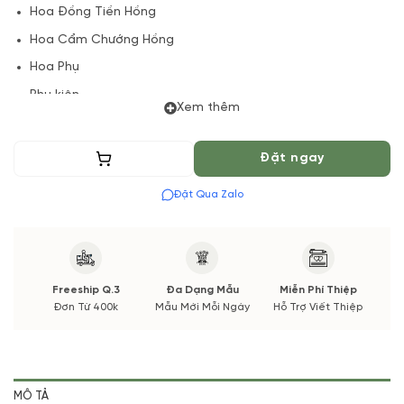
Hoa Đồng Tiền Hồng
Hoa Cẩm Chướng Hồng
Hoa Phụ
Phụ kiện
Xem thêm
(*) Đơn hàng cần đặt trước 04 Tiếng để chuẩn bị Hoa Tươi
theo màu tốt nhất cho bạn, Hoa phụ có thể thay đổi theo
Thêm vào giỏ
Đặt ngay
Mùa vụ.
Đặt Qua Zalo
Vườn Hoa Tươi đảm bảo phong cách cắm, tone màu sắc. Nếu
có thay đổi về Hoa phụ sẽ được thông báo đến Quý khách
hàng xác nhận trước khi cắm.
Freeship Q.3
Đa Dạng Mẫu
Miễn Phí Thiệp
Đơn Từ 400k
Mẫu Mới Mỗi Ngày
Hỗ Trợ Viết Thiệp
MÔ TẢ