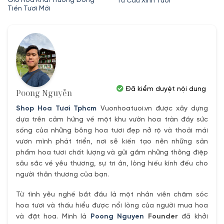
Giỏ Hoa Khai Trương Đồng
Tú Cầu Xinh Tươi
Tiền Tươi Mới
là:
tại
là:
tại
550,000₫.
là:
650,000₫.
là:
500,000₫.
600,000₫.
Đã kiểm duyệt nội dung
Poong Nguyễn
Shop Hoa Tươi Tphcm
Vuonhoatuoi.vn được xây dựng
dựa trên cảm hứng về một khu vườn hoa tràn đầy sức
sống của những bông hoa tươi đẹp nở rộ và thoải mái
vươn mình phát triển, nơi sẽ kiến tạo nên những sản
phẩm hoa tươi chất lượng và gửi gắm những thông điệp
sâu sắc về yêu thương, sự tri ân, lòng hiếu kính đếu cho
người thân thương của bạn.
Từ tình yêu nghề bắt đầu là một nhân viên chăm sóc
hoa tươi và thấu hiểu được nổi lòng của người mua hoa
và đặt hoa. Mình là
Poong Nguyen
Founder
đã khởi