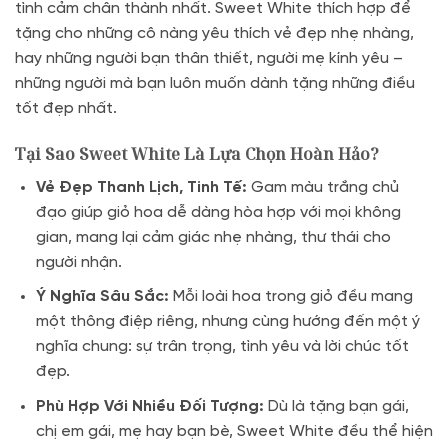
tình cảm chân thành nhất. Sweet White thích hợp để
tặng cho những cô nàng yêu thích vẻ đẹp nhẹ nhàng,
hay những người bạn thân thiết, người mẹ kính yêu –
những người mà bạn luôn muốn dành tặng những điều
tốt đẹp nhất.
Tại Sao Sweet White Là Lựa Chọn Hoàn Hảo?
Vẻ Đẹp Thanh Lịch, Tinh Tế:
Gam màu trắng chủ
đạo giúp giỏ hoa dễ dàng hòa hợp với mọi không
gian, mang lại cảm giác nhẹ nhàng, thư thái cho
người nhận.
Ý Nghĩa Sâu Sắc:
Mỗi loài hoa trong giỏ đều mang
một thông điệp riêng, nhưng cùng hướng đến một ý
nghĩa chung: sự trân trọng, tình yêu và lời chúc tốt
đẹp.
Phù Hợp Với Nhiều Đối Tượng:
Dù là tặng bạn gái,
chị em gái, mẹ hay bạn bè, Sweet White đều thể hiện