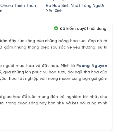
 Ohara Thiên Thần
Bó Hoa Sinh Nhật Tặng Người
Garde
ắn
Yêu Xinh
Yêu B
Đã kiểm duyệt nội dung
ràn đầy sức sống của những bông hoa tươi đẹp nở rộ
ửi gắm những thông điệp sâu sắc về yêu thương, sự tri
ủa người mua hoa và đặt hoa. Mình là
Poong Nguyen
9, qua những lần phục vụ hoa tươi, đội ngũ thợ hoa của
h yêu, hoa tốt nghiệp với mong muốn cùng bạn gửi gắm
i giao hoa để luôn mang đến trải nghiệm tốt nhất cho
ơi trong cuộc sống này bạn nhé. và kết nối cùng mình