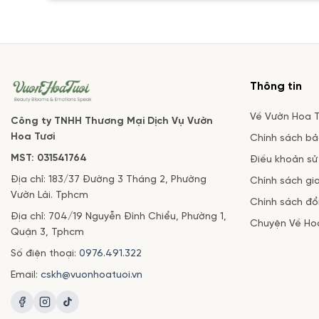
Thông tin
Về Vườn Hoa T
Công ty TNHH Thương Mại Dịch Vụ Vườn
Hoa Tươi
Chính sách b
MST: 031541764
Điều khoản sử
Địa chỉ: 183/37 Đường 3 Tháng 2, Phường
Chính sách gi
Vườn Lài. Tphcm
Chính sách đổi
Địa chỉ: 704/19 Nguyễn Đình Chiểu, Phường 1,
Chuyện Về Ho
Quận 3, Tphcm
Số điện thoại:
0976.491.322
Email:
cskh@vuonhoatuoi.vn