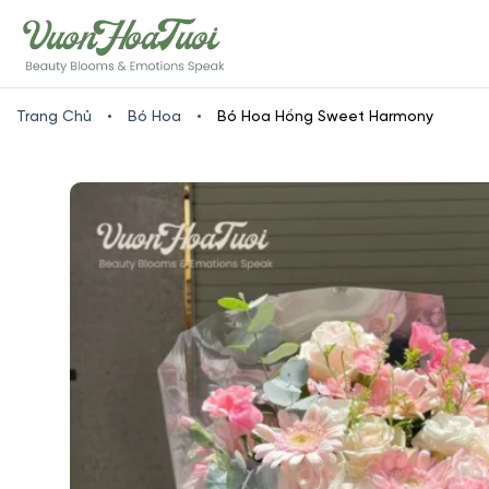
Skip
www.vuonhoatuoi.vn
to
content
Trang Chủ
•
Bó Hoa
•
Bó Hoa Hồng Sweet Harmony