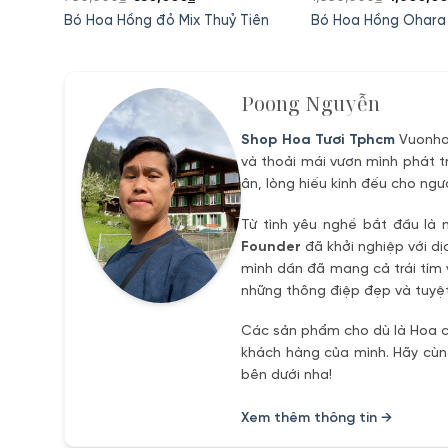
gốc
hiện
gốc
Bó Hoa Hồng đỏ Mix Thuỷ Tiên
Bó Hoa Hồng Ohara
là:
tại
là:
780,000₫.
là:
1,850,00
0₫.
550,000₫.
Poong Nguyễn
Shop Hoa Tươi Tphcm
Vuonhoa
và thoải mái vươn mình phát t
ân, lòng hiếu kính đếu cho ngư
Từ tình yêu nghề bắt đầu là 
Founder
đã khởi nghiệp với dị
mình dần đã mang cả trái tím 
những thông điệp đẹp và tuyệt
Các sản phẩm cho dù là Hoa ch
khách hàng của mình. Hãy cùng
bên dưới nha!
Xem thêm thông tin →