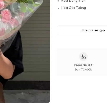
Hoa Đồng Tiền
Hoa Cát Tường
Hoa Phụ
Lá và Phụ kiện
Thêm vào giỏ
(*) Shop hoa tươi với dịch vụ
tone màu sắc.
Nếu có thay đổi về Hoa phụ và
xác nhận trước khi cắm hay bó
Freeship Q.3
Đơn Từ 400k