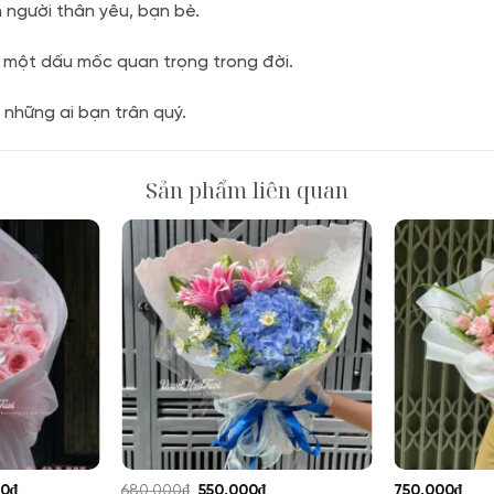
 người thân yêu, bạn bè.
c một dấu mốc quan trọng trong đời.
n những ai bạn trân quý.
Sản phẩm liên quan
Giá
Giá
Giá
00
₫
680,000
₫
550,000
₫
750,000
₫