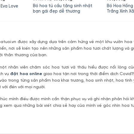
hiện
gốc
hiện
Bó hoa tú cầu tặng sinh nhật
Bó Hoa Hồng
 Eva Love
tại
là:
tại
bạn gái đẹp dễ thương
Trắng Xinh X
0₫.
là:
680,000₫.
là:
1,600,000₫.
550,000₫.
tuoi.vn được xây dựng dựa trên cảm hứng về một khu vườn hoa t
riển, nơi sẽ kiến tạo nên những sản phẩm hoa tươi chất lượng và g
ời thân thương của bạn.
một nhân viên chăm sóc hoa tươi và thấu hiểu được nổi lòng c
ch vụ
đặt hoa online
giao hoa tận nơi trong thời điểm dịch Covid1
vào trong từng sản phẩm hoa khai trương, hoa sinh nhật, hoa tìn
 vời đến với mọi người.
úc mình điều được mình cẩn thận phục vụ và ghi nhận phản hồi kh
 xem qua những bài viết chia sẻ hay của mình về góc nhìn hoa tư