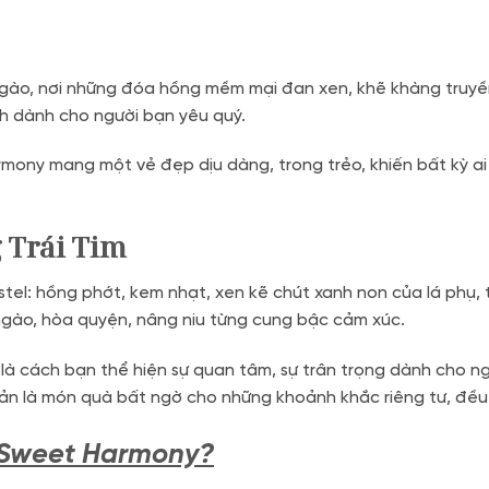
ngào, nơi những đóa hồng mềm mại đan xen, khẽ khàng truyền
nh dành cho người bạn yêu quý.
ony mang một vẻ đẹp dịu dàng, trong trẻo, khiến bất kỳ ai k
 Trái Tim
tel: hồng phớt, kem nhạt, xen kẽ chút xanh non của lá phụ,
gào, hòa quyện, nâng niu từng cung bậc cảm xúc.
 cách bạn thể hiện sự quan tâm, sự trân trọng dành cho ngườ
iản là món quà bất ngờ cho những khoảnh khắc riêng tư, đều
g Sweet Harmony?