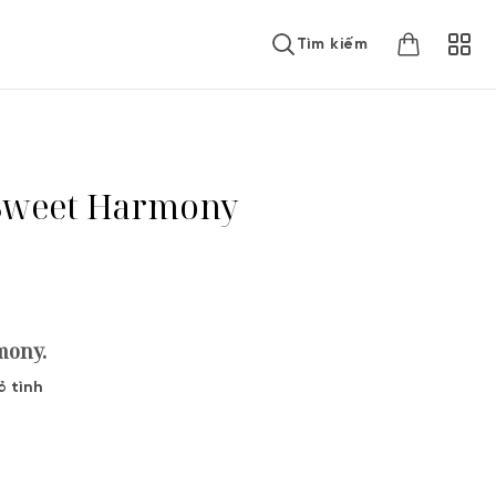
Tìm kiếm
g Sweet Harmony
mony.
ỏ tình