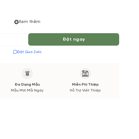
Xem thêm
Đặt ngay
 đặt hoa online Vườn Hoa Tươi đảm bảo phong cách cắm,
Đặt Qua Zalo
 thời gian giao sẽ được thông báo đến Quý khách hàng
Đa Dạng Mẫu
Miễn Phí Thiệp
Mẫu Mới Mỗi Ngày
Hỗ Trợ Viết Thiệp