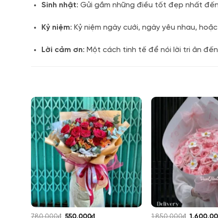
Sinh nhật
: Gửi gắm những điều tốt đẹp nhất đến
Kỷ niệm
: Kỷ niệm ngày cưới, ngày yêu nhau, hoặ
Lời cảm ơn
: Một cách tinh tế để nói lời tri ân đế
Giá
Giá
Giá
780,000
₫
550,000
₫
1,850,000
₫
1,600,0