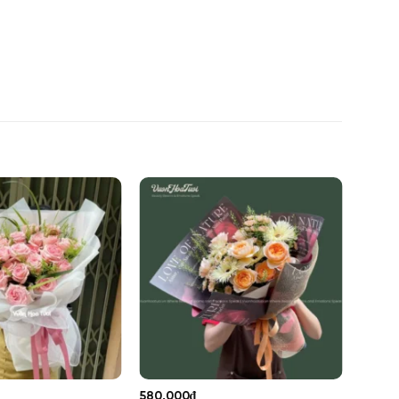
580,000
₫
980,0