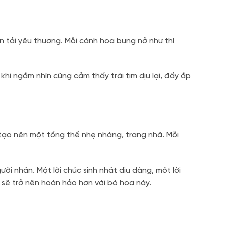
 tải yêu thương. Mỗi cánh hoa bung nở như thì
hi ngắm nhìn cũng cảm thấy trái tim dịu lại, đầy ắp
 tạo nên một tổng thể nhẹ nhàng, trang nhã. Mỗi
i nhận. Một lời chúc sinh nhật dịu dàng, một lời
 sẽ trở nên hoàn hảo hơn với bó hoa này.