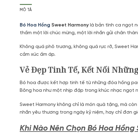
MÔ TẢ
Bó Hoa Hồng
Sweet Harmony
là bản tình ca ngọt 
thầm một lời chúc mừng, một lời nhắn gửi chân thà
Không quá phô trương, không quá rực rỡ, Sweet Harm
cảm xúc ấm áp.
Vẻ Đẹp Tinh Tế, Kết Nối Những
Bó hoa được kết hợp tinh tế từ những đóa hồng pas
Bông hoa như một nhịp đập trong khúc nhạc ngọt n
Sweet Harmony không chỉ là món quà tặng, mà còn là
nhắn yêu thương trong ngày kỷ niệm, hay chỉ đơn g
Khi Nào Nên Chọn Bó Hoa Hồn