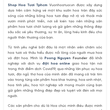
Shop Hoa Tươi Tphcm
Vuonhoatuoi.vn được xây dựng
dựa trên cảm hứng về một khu vườn hoa tràn đầy sức
sống của những bông hoa tươi đẹp nở rộ và thoải mái
vươn mình phát triển, nơi sẽ kiến tạo nên những sản
phẩm hoa tươi chất lượng và gửi gắm những thông điệp
sâu sắc về yêu thương, sự tri ân, lòng hiếu kính đếu cho
người thân thương của bạn.
Từ tình yêu nghề bắt đầu là một nhân viên chăm sóc
hoa tươi và thấu hiểu được nổi lòng của người mua hoa
và đặt hoa. Mình là
Poong Nguyen
Founder
đã khởi
nghiệp với dịch vụ
đặt hoa online
giao hoa tận nơi
trong thời điểm dịch Covid19, qua những lần phục vụ hoa
tươi, đội ngũ thợ hoa của mình dần đã mang cả trái tím
vào trong từng sản phẩm hoa khai trương, hoa sinh nhật,
hoa tình yêu, hoa tốt nghiệp với mong muốn cùng bạn
gửi gắm những thông điệp đẹp và tuyệt vời đến với mọi
người.
Các sản phẩm cho dù là Hoa chúc mình điều được mình