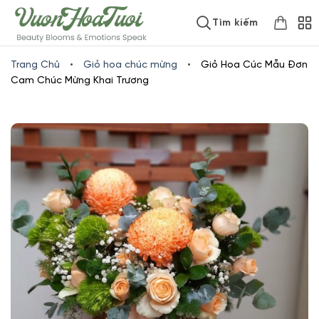
Skip
www.vuonhoatuoi.vn
Tìm kiếm
to
content
Trang Chủ
•
Giỏ hoa chúc mừng
•
Giỏ Hoa Cúc Mẫu Đơn
Cam Chúc Mừng Khai Trương