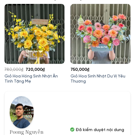
Giá
Giá
780,000
₫
720,000
₫
750,000
₫
gốc
hiện
Giỏ Hoa Hồng Sinh Nhật Ân
Giỏ Hoa Sinh Nhật Dư Vị Yêu
Tình Tặng Mẹ
Thương
là:
tại
780,000₫.
là:
.
720,000₫.
Đã kiểm duyệt nội dung
Poong Nguyễn