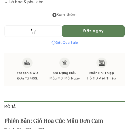
Lá bạc & phụ kiện.
(*) Đơn hàng cần đặt trước 2 Tiếng để chuẩn bị Hoa Tươi tốt
Xem thêm
nhất cho bạn, Hoa phụ có thể thay đổi theo Mùa vụ. Vườn
Hoa Tươi đảm bảo phong cách cắm, tone màu sắc. Nếu có
Thêm vào giỏ
Đặt ngay
thay đổi về Hoa phụ sẽ được thông báo đến Quý khách hàng
xác nhận trước khi cắm.
Đặt Qua Zalo
Freeship Q.3
Đa Dạng Mẫu
Miễn Phí Thiệp
Đơn Từ 400k
Mẫu Mới Mỗi Ngày
Hỗ Trợ Viết Thiệp
MÔ TẢ
Phiên Bản: Giỏ Hoa Cúc Mẫu Đơn Cam