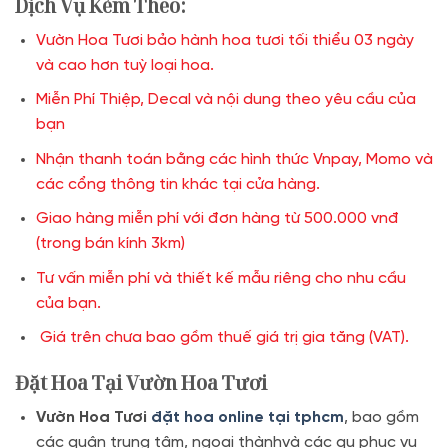
Dịch Vụ Kèm Theo:
Vườn Hoa Tươi bảo hành hoa tươi tối thiểu 03 ngày
và cao hơn tuỳ loại hoa.
Miễn Phí Thiệp, Decal và nội dung theo yêu cầu của
bạn
Nhận thanh toán bằng các hình thức Vnpay, Momo và
các cổng thông tin khác tại cửa hàng.
Giao hàng miễn phí với đơn hàng từ 500.000 vnđ
(trong bán kính 3km)
Tư vấn miễn phí và thiết kế mẫu riêng cho nhu cầu
của bạn.
Giá trên chưa bao gồm thuế giá trị gia tăng (VAT).
Đặt Hoa Tại Vườn Hoa Tươi
Vườn Hoa Tươi
đặt hoa online tại tphcm
, bao gồm
các quận trung tâm, ngoại thànhvà các qu phục vụ