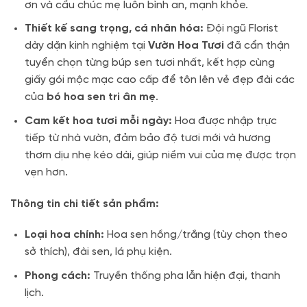
ơn và cầu chúc mẹ luôn bình an, mạnh khỏe.
Thiết kế sang trọng, cá nhân hóa:
Đội ngũ Florist
dày dặn kinh nghiệm tại
Vườn Hoa Tươi
đã cẩn thận
tuyển chọn từng búp sen tươi nhất, kết hợp cùng
giấy gói mộc mạc cao cấp để tôn lên vẻ đẹp đài các
của
bó hoa sen tri ân mẹ
.
Cam kết hoa tươi mỗi ngày:
Hoa được nhập trực
tiếp từ nhà vườn, đảm bảo độ tươi mới và hương
thơm dịu nhẹ kéo dài, giúp niềm vui của mẹ được trọn
vẹn hơn.
Thông tin chi tiết sản phẩm:
Loại hoa chính:
Hoa sen hồng/trắng (tùy chọn theo
sở thích), đài sen, lá phụ kiện.
Phong cách:
Truyền thống pha lẫn hiện đại, thanh
lịch.