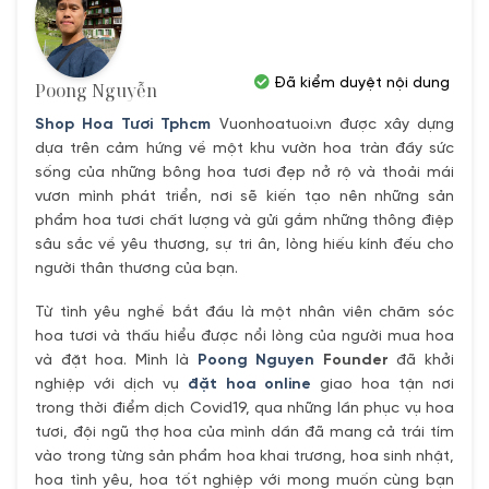
Đã kiểm duyệt nội dung
Poong Nguyễn
Shop Hoa Tươi Tphcm
Vuonhoatuoi.vn được xây dựng
dựa trên cảm hứng về một khu vườn hoa tràn đầy sức
sống của những bông hoa tươi đẹp nở rộ và thoải mái
vươn mình phát triển, nơi sẽ kiến tạo nên những sản
phẩm hoa tươi chất lượng và gửi gắm những thông điệp
sâu sắc về yêu thương, sự tri ân, lòng hiếu kính đếu cho
người thân thương của bạn.
Từ tình yêu nghề bắt đầu là một nhân viên chăm sóc
hoa tươi và thấu hiểu được nổi lòng của người mua hoa
và đặt hoa. Mình là
Poong Nguyen
Founder
đã khởi
nghiệp với dịch vụ
đặt hoa online
giao hoa tận nơi
trong thời điểm dịch Covid19, qua những lần phục vụ hoa
tươi, đội ngũ thợ hoa của mình dần đã mang cả trái tím
vào trong từng sản phẩm hoa khai trương, hoa sinh nhật,
hoa tình yêu, hoa tốt nghiệp với mong muốn cùng bạn