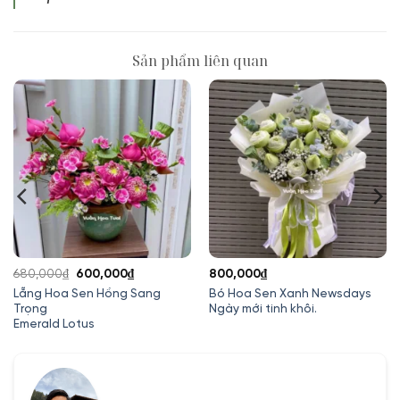
Sản phẩm liên quan
Giá
Giá
680,000
₫
600,000
₫
800,000
₫
gốc
hiện
Lẵng Hoa Sen Hồng Sang
Bó Hoa Sen Xanh Newsdays
Trọng
Ngày mới tinh khôi.
là:
tại
Emerald Lotus
680,000₫.
là:
00₫.
600,000₫.