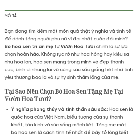
MÔ TẢ
Bạn đang tìm kiếm một món quà thật ý nghĩa và tinh tế
để dành tặng người phụ nữ vĩ đại nhất cuộc đời mình?
Bó hoa sen tri ân mẹ
từ
Vườn Hoa Tươi
chính là sự lựa
chọn hoàn hảo. Không rực rỡ như hoa hồng hay kiêu sa
như hoa lan, hoa sen mang trong mình vẻ đẹp thanh
cao, bình dị nhưng lại vô cùng sâu sắc giống hệt như tình
yêu thương bao la và sự hy sinh thầm lặng của mẹ.
Tại Sao Nên Chọn Bó Hoa Sen Tặng Mẹ Tại
Vườn Hoa Tươi?
Ý nghĩa phong thủy và tinh thần sâu sắc:
Hoa sen là
quốc hoa của Việt Nam, biểu tượng của sự thanh
khiết, tôn kính và sức sống mãnh liệt. Tặng mẹ một
bó hoa sen là cách tinh tế nhất để bày tỏ lòng biết