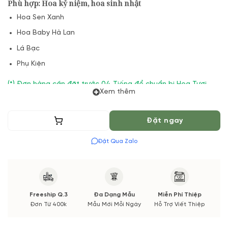
Phù hợp: Hoa kỷ niệm, hoa sinh nhật
Hoa Sen Xanh
Hoa Baby Hà Lan
Lá Bạc
Phụ Kiện
(*) Đơn hàng cần đặt trước 04 Tiếng để chuẩn bị Hoa Tươi
Xem thêm
theo màu tốt nhất cho bạn, Hoa phụ có thể thay đổi theo
Mùa vụ. Vườn Hoa Tươi đảm bảo phong cách cắm, tone màu
sắc. Nếu có thay đổi về Hoa phụ sẽ được thông báo đến Quý
Thêm vào giỏ
Đặt ngay
khách hàng xác nhận trước khi cắm.
Đặt Qua Zalo
Freeship Q.3
Đa Dạng Mẫu
Miễn Phí Thiệp
Đơn Từ 400k
Mẫu Mới Mỗi Ngày
Hỗ Trợ Viết Thiệp