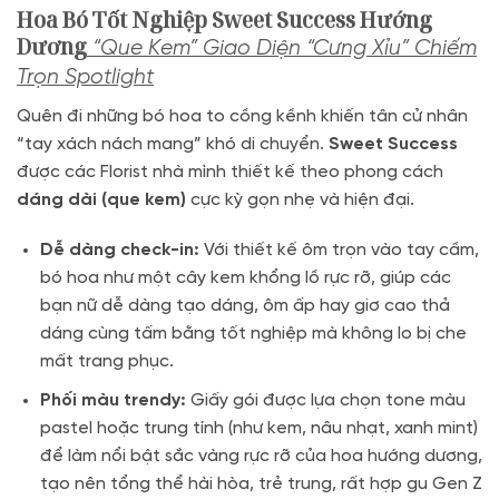
Hoa Bó Tốt Nghiệp Sweet Success Hướng
Dương
“Que Kem” Giao Diện “Cưng Xỉu” Chiếm
Trọn Spotlight
Quên đi những bó hoa to cồng kềnh khiến tân cử nhân
“tay xách nách mang” khó di chuyển.
Sweet Success
được các Florist nhà mình thiết kế theo phong cách
dáng dài (que kem)
cực kỳ gọn nhẹ và hiện đại.
Dễ dàng check-in:
Với thiết kế ôm trọn vào tay cầm,
bó hoa như một cây kem khổng lồ rực rỡ, giúp các
bạn nữ dễ dàng tạo dáng, ôm ấp hay giơ cao thả
dáng cùng tấm bằng tốt nghiệp mà không lo bị che
mất trang phục.
Phối màu trendy:
Giấy gói được lựa chọn tone màu
pastel hoặc trung tính (như kem, nâu nhạt, xanh mint)
để làm nổi bật sắc vàng rực rỡ của hoa hướng dương,
tạo nên tổng thể hài hòa, trẻ trung, rất hợp gu Gen Z