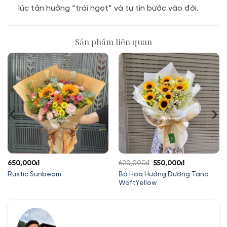
lúc tận hưởng “trái ngọt” và tự tin bước vào đời.
Sản phẩm liên quan
Giá
Giá
650,000
₫
620,000
₫
550,000
₫
gốc
hiện
Bó Hoa Hướng Dương Tana
Rustic Sunbeam
WoftYellow
là:
tại
620,000₫.
là:
550,000₫.