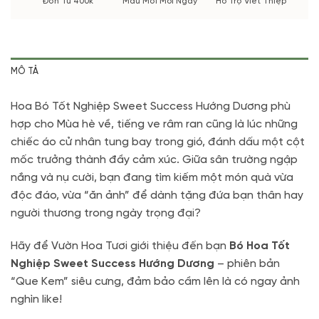
Đơn Từ 400k
Mẫu Mới Mỗi Ngày
Hỗ Trợ Viết Thiệp
MÔ TẢ
Hoa Bó Tốt Nghiệp Sweet Success Hướng Dương phù
hợp cho Mùa hè về,
tiếng ve râm ran cũng là lúc những
chiếc áo cử nhân tung bay trong gió,
đánh dấu một cột
mốc trưởng thành đầy cảm xúc.
Giữa sân trường ngập
nắng và nụ cười,
bạn đang tìm kiếm một món quà vừa
độc đáo,
vừa “ăn ảnh” để dành tặng đứa bạn thân hay
người thương trong ngày trọng đại?
Hãy để Vườn Hoa Tươi giới thiệu đến bạn
Bó Hoa Tốt
Nghiệp Sweet Success Hướng Dương
– phiên bản
“Que Kem” siêu cưng, đảm bảo cầm lên là có ngay ảnh
nghìn like!