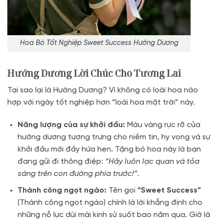
Hoa Bó Tốt Nghiệp Sweet Success Hướng Dương
Hướng Dương Lời Chúc Cho Tương Lai
Tại sao lại là Hướng Dương? Vì không có loài hoa nào
hợp với ngày tốt nghiệp hơn “loài hoa mặt trời” này.
Năng lượng của sự khởi đầu:
Màu vàng rực rỡ của
hướng dương tượng trưng cho niềm tin, hy vọng và sự
khởi đầu mới đầy hứa hẹn
.
Tặng bó hoa này là bạn
đang gửi đi thông điệp:
“Hãy luôn lạc quan và tỏa
sáng trên con đường phía trước!”
.
Thành công ngọt ngào:
Tên gọi
“Sweet Success”
(Thành công ngọt ngào) chính là lời khẳng định cho
những nỗ lực dùi mài kinh sử suốt bao năm qua. Giờ là