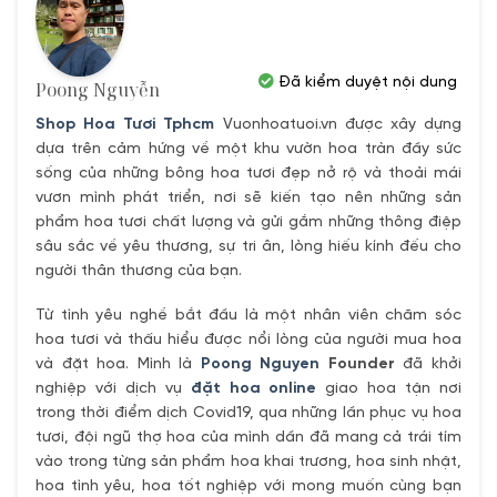
Đã kiểm duyệt nội dung
Poong Nguyễn
Shop Hoa Tươi Tphcm
Vuonhoatuoi.vn được xây dựng
dựa trên cảm hứng về một khu vườn hoa tràn đầy sức
sống của những bông hoa tươi đẹp nở rộ và thoải mái
vươn mình phát triển, nơi sẽ kiến tạo nên những sản
phẩm hoa tươi chất lượng và gửi gắm những thông điệp
sâu sắc về yêu thương, sự tri ân, lòng hiếu kính đếu cho
người thân thương của bạn.
Từ tình yêu nghề bắt đầu là một nhân viên chăm sóc
hoa tươi và thấu hiểu được nổi lòng của người mua hoa
và đặt hoa. Mình là
Poong Nguyen
Founder
đã khởi
nghiệp với dịch vụ
đặt hoa online
giao hoa tận nơi
trong thời điểm dịch Covid19, qua những lần phục vụ hoa
tươi, đội ngũ thợ hoa của mình dần đã mang cả trái tím
vào trong từng sản phẩm hoa khai trương, hoa sinh nhật,
hoa tình yêu, hoa tốt nghiệp với mong muốn cùng bạn