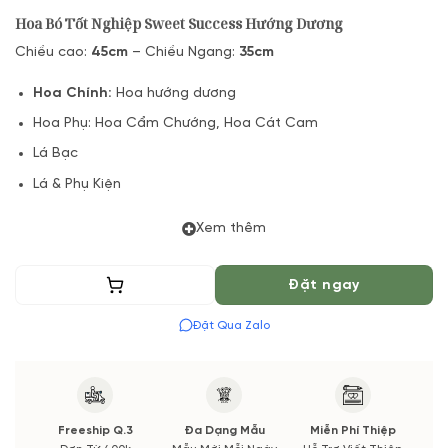
Hoa Bó Tốt Nghiệp Sweet Success Hướng Dương
Chiều cao:
45cm
– Chiều Ngang:
35cm
Hoa Chính:
Hoa hướng dương
Hoa Phụ: Hoa Cẩm Chướng, Hoa Cát Cam
Lá Bạc
Lá & Phụ Kiện
(*) Đơn hàng cần đặt trước tối thiểu 04 tiếng để được phục vụ
Xem thêm
tốt nhất. Màu hoa có thể thay đổi theo vụ mùa và thị trường.
Các thông tin thay đổi sẽ được cập nhật trước và xác nhận từ
Thêm vào giỏ
Đặt ngay
Quý khách hàng.
Đặt Qua Zalo
Freeship Q.3
Đa Dạng Mẫu
Miễn Phí Thiệp