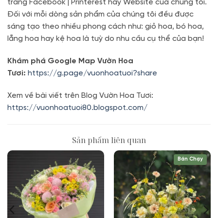
trang Facebook | Printerest hay Website của chúng tôi.
Đối với mỗi dòng sản phẩm của chúng tôi đều được
sáng tạo theo nhiều phong cách như: giỏ hoa, bó hoa,
lẵng hoa hay kệ hoa là tuỳ do nhu cầu cụ thể của bạn!
Khám phá Google Map Vườn Hoa
Tươi:
https://g.page/vuonhoatuoi?share
Xem về bài viết trên Blog Vườn Hoa Tươi:
https://vuonhoatuoi80.blogspot.com/
Sản phẩm liên quan
Bán Chạy