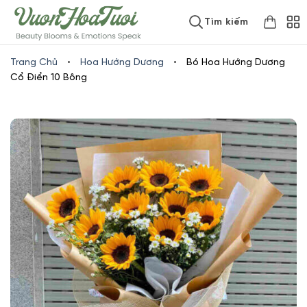
Skip
www.vuonhoatuoi.vn
Tìm kiếm
to
content
Trang Chủ
•
Hoa Hướng Dương
•
Bó Hoa Hướng Dương
Cổ Điển 10 Bông