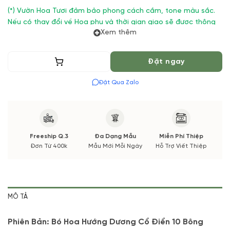
(*) Vườn Hoa Tươi đảm bảo phong cách cắm, tone màu sắc.
Nếu có thay đổi về Hoa phụ và thời gian giao sẽ được thông
Xem thêm
báo đến Quý khách hàng xác nhận trước khi cắm hay bó.
Thêm vào giỏ
Đặt ngay
Đặt Qua Zalo
Freeship Q.3
Đa Dạng Mẫu
Miễn Phí Thiệp
Đơn Từ 400k
Mẫu Mới Mỗi Ngày
Hỗ Trợ Viết Thiệp
MÔ TẢ
Phiên Bản: Bó Hoa Hướng Dương Cổ Điển 10 Bông