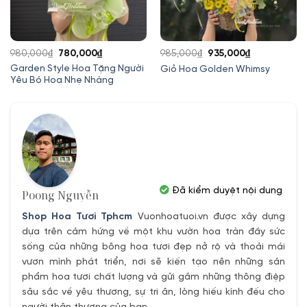
Giá
Giá
Giá
Giá
980,000
₫
780,000
₫
985,000
₫
935,000
₫
gốc
hiện
gốc
hiện
Garden Style Hoa Tặng Người
Giỏ Hoa Golden Whimsy
Yêu Bó Hoa Nhẹ Nhàng
là:
tại
là:
tại
980,000₫.
là:
985,000₫.
là:
780,000₫.
935,000₫.
Đã kiểm duyệt nội dung
Poong Nguyễn
Shop Hoa Tươi Tphcm
Vuonhoatuoi.vn được xây dựng
dựa trên cảm hứng về một khu vườn hoa tràn đầy sức
sống của những bông hoa tươi đẹp nở rộ và thoải mái
vươn mình phát triển, nơi sẽ kiến tạo nên những sản
phẩm hoa tươi chất lượng và gửi gắm những thông điệp
sâu sắc về yêu thương, sự tri ân, lòng hiếu kính đếu cho