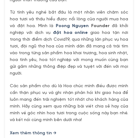
người thân thương của bạn.
Từ tình yêu nghề bắt đầu là một nhân viên chăm sóc
hoa tươi và thấu hiểu được nổi lòng của người mua hoa
và đặt hoa. Mình là
Poong Nguyen
Founder
đã khởi
nghiệp với dịch vụ
đặt hoa online
giao hoa tận nơi
trong thời điểm dịch Covid19, qua những lần phục vụ hoa
tươi, đội ngũ thợ hoa của mình dần đã mang cả trái tím
vào trong từng sản phẩm hoa khai trương, hoa sinh nhật,
hoa tình yêu, hoa tốt nghiệp với mong muốn cùng bạn
gửi gắm những thông điệp đẹp và tuyệt vời đến với mọi
người.
Các sản phẩm cho dù là Hoa chúc mình điều được mình
cẩn thận phục vụ và ghi nhận phản hồi khi giao hoa để
luôn mang đến trải nghiệm tốt nhất cho khách hàng của
mình. Hãy cùng xem qua những bài viết chia sẻ hay của
mình về góc nhìn hoa tươi trong cuộc sống này bạn nhé.
và kết nối cùng mình bên dưới nha!
Xem thêm thông tin →