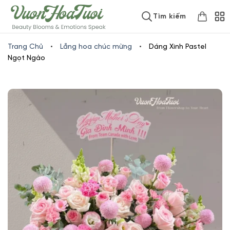
Skip
www.vuonhoatuoi.vn
Tìm kiếm
to
content
Trang Chủ
•
Lẵng hoa chúc mừng
•
Dáng Xinh Pastel
Ngọt Ngào