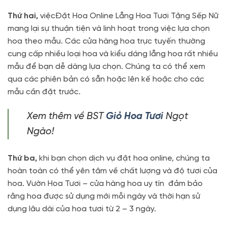
Thứ hai,
việcĐặt Hoa Online Lẵng Hoa Tươi Tặng Sếp Nữ
mang lại sự thuận tiện và linh hoạt trong việc lựa chọn
hoa theo mẫu. Các cửa hàng hoa trực tuyến thường
cung cấp nhiều loại hoa và kiểu dáng lẵng hoa rất nhiều
mẫu để bạn dễ dàng lựa chọn. Chúng ta có thể xem
qua các phiên bản có sẵn hoặc lên kế hoặc cho các
mẫu cần đặt trước.
Xem thêm về BST
Giỏ Hoa Tươi
Ngọt
Ngào!
Thứ ba,
khi bạn chọn dịch vụ đặt hoa online, chúng ta
hoàn toàn có thể yên tâm về chất lượng và độ tươi của
hoa. Vườn Hoa Tươi – cửa hàng hoa uy tín đảm bảo
rằng hoa được sử dụng mới mỗi ngày và thời hạn sử
dụng lâu dài của hoa tươi từ 2 – 3 ngày.