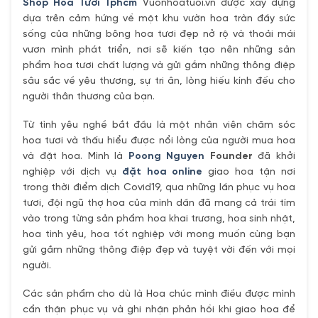
Shop Hoa Tươi Tphcm
Vuonhoatuoi.vn được xây dựng
dựa trên cảm hứng về một khu vườn hoa tràn đầy sức
sống của những bông hoa tươi đẹp nở rộ và thoải mái
vươn mình phát triển, nơi sẽ kiến tạo nên những sản
phẩm hoa tươi chất lượng và gửi gắm những thông điệp
sâu sắc về yêu thương, sự tri ân, lòng hiếu kính đếu cho
người thân thương của bạn.
Từ tình yêu nghề bắt đầu là một nhân viên chăm sóc
hoa tươi và thấu hiểu được nổi lòng của người mua hoa
và đặt hoa. Mình là
Poong Nguyen
Founder
đã khởi
nghiệp với dịch vụ
đặt hoa online
giao hoa tận nơi
trong thời điểm dịch Covid19, qua những lần phục vụ hoa
tươi, đội ngũ thợ hoa của mình dần đã mang cả trái tím
vào trong từng sản phẩm hoa khai trương, hoa sinh nhật,
hoa tình yêu, hoa tốt nghiệp với mong muốn cùng bạn
gửi gắm những thông điệp đẹp và tuyệt vời đến với mọi
người.
Các sản phẩm cho dù là Hoa chúc mình điều được mình
cẩn thận phục vụ và ghi nhận phản hồi khi giao hoa để