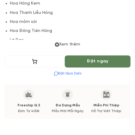
Hoa Hồng Kem
Hoa Thanh Liễu Hồng
Hoa mỏm sói
Hoa Đồng Tiền Hồng
Lá Bạc
Xem thêm
Phụ Kiện
Thêm vào giỏ
Đặt ngay
(*) Đơn hàng cần đặt trước để chuẩn bị Hoa Tươi theo màu
tốt nhất cho bạn, Hoa phụ có thể thay đổi theo Mùa vụ. Vườn
Đặt Qua Zalo
Hoa Tươi đảm bảo phong cách cắm, tone màu sắc. Nếu có
thay đổi về Hoa phụ sẽ được thông báo đến Quý khách hàng
xác nhận trước khi cắm
Freeship Q.3
Đa Dạng Mẫu
Miễn Phí Thiệp
Đơn Từ 400k
Mẫu Mới Mỗi Ngày
Hỗ Trợ Viết Thiệp