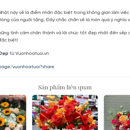
 Nhật này sẽ là điểm nhấn đặc biệt trong không gian làm vi
m lòng của người tặng. Đây chắc chắn sẽ là món quà ý nghĩa
ững tình cảm chân thành và lời chúc tốt đẹp nhất đến sếp 
ặc biệt!
 Đẹp
từ Vuonhoatuoi.vn
.page/vuonhoatuoi?share
Sản phẩm liên quan