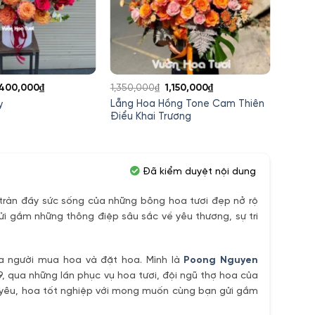
iá
Giá
Giá
Giá
,400,000
₫
1,350,000
₫
1,150,000
₫
2,000
ốc
hiện
gốc
hiện
Lẵng Hoa Hồng Tone Cam Thiên
Lẵng H
y
:
tại
là:
tại
Điểu Khai Trương
Reef 
,600,000₫.
là:
1,350,000₫.
là:
1,400,000₫.
1,150,000₫.
Đã kiểm duyệt nội dung
ràn đầy sức sống của những bông hoa tươi đẹp nở rộ
ửi gắm những thông điệp sâu sắc về yêu thương, sự tri
ủa người mua hoa và đặt hoa. Mình là
Poong Nguyen
9, qua những lần phục vụ hoa tươi, đội ngũ thợ hoa của
h yêu, hoa tốt nghiệp với mong muốn cùng bạn gửi gắm