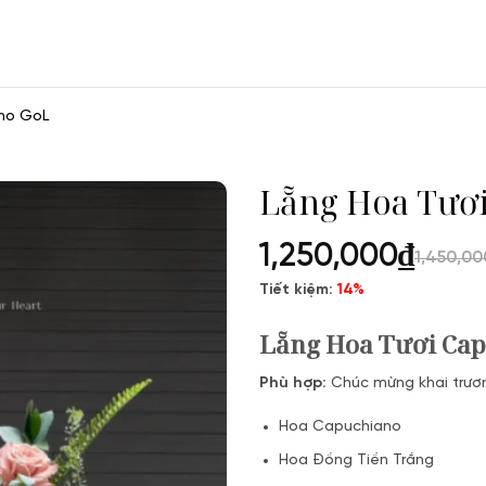
no GoL
Lẵng Hoa Tươ
1,250,000
₫
1,450,00
Tiết kiệm:
14%
Lẵng Hoa Tươi Ca
Phù hợp:
Chúc mừng khai trươn
Hoa Capuchiano
Hoa Đồng Tiền Trắng