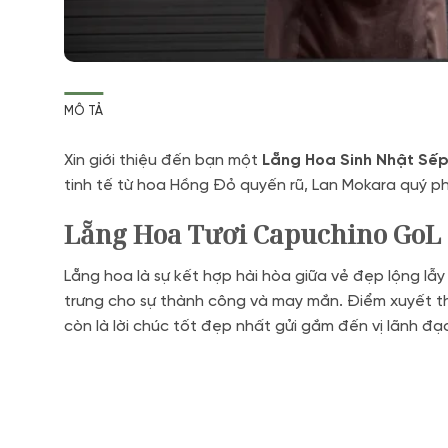
MÔ TẢ
Xin giới thiệu đến bạn một
Lẵng Hoa Sinh Nhật Sế
tinh tế từ hoa Hồng Đỏ quyến rũ, Lan Mokara quý ph
Lẵng Hoa Tươi Capuchino GoL
Lẵng hoa là sự kết hợp hài hòa giữa vẻ đẹp lộng lẫ
trưng cho sự thành công và may mắn. Điểm xuyết t
còn là lời chúc tốt đẹp nhất gửi gắm đến vị lãnh đ