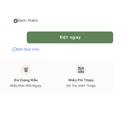
Xem thêm
Đặt ngay
 Tiếng để chuẩn bị Hoa Tươi theo màu tốt nhất cho bạn,
 Mùa vụ. Vườn Hoa Tươi đảm bảo phong cách cắm, tone
Đặt Qua Zalo
Hoa phụ sẽ được thông báo đến Quý khách hàng xác nhận
Đa Dạng Mẫu
Miễn Phí Thiệp
Mẫu Mới Mỗi Ngày
Hỗ Trợ Viết Thiệp