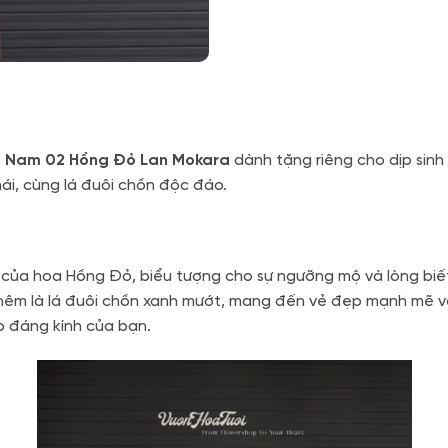
p Nam 02 Hồng Đỏ Lan Mokara
dành tặng riêng cho dịp sin
ái, cùng lá đuôi chồn độc đáo.
y của hoa Hồng Đỏ, biểu tượng cho sự ngưỡng mộ và lòng biết 
hêm là lá đuôi chồn xanh mướt, mang đến vẻ đẹp mạnh mẽ và
ạo đáng kính của bạn.