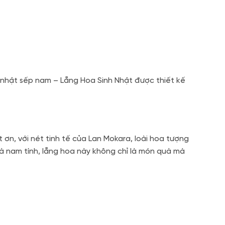
h nhật sếp nam – Lẵng Hoa Sinh Nhật được thiết kế
ơn, với nét tinh tế của Lan Mokara, loài hoa tượng
 nam tính, lẵng hoa này không chỉ là món quà mà