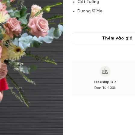
Cát Tường
Dương Sĩ Me
Lan Mokara Đỏ
Lá và Phụ kiện
Thêm vào giỏ
(*) Đơn hàng cần đặt trước 04
Hoa phụ có thể thay đổi theo
màu sắc. Nếu có thay đổi về 
trước khi cắm.
Freeship Q.3
Đơn Từ 400k