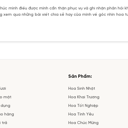
úc mình điều được mình cẩn thận phục vụ và ghi nhận phản hồi kh
 xem qua những bài viết chia sẻ hay của mình về góc nhìn hoa tư
Sản Phẩm:
ươi
Hoa Sinh Nhật
ảo mật
Hoa Khai Trương
 dụng
Hoa Tốt Nghiệp
ao hàng
Hoa Tình Yêu
 trả
Hoa Chúc Mừng