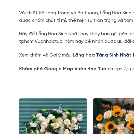
Với thiết kế sang trọng và ấn tượng, Lẵng Hoa Sinh
được chăm chút tỉ mỉ, thể hiện sự trân trọng và tấ
Hãy để Lẵng Hoa Sinh Nhật này thay bạn gửi gắm nh
tphcm
Vuonhoatuoi hôm nay để nhận được ưu đãi đ
Xem thêm về Gợi ý mẫu
Lẵng Hoa Tặng Sinh Nhật
Khám phá Google Map Vườn Hoa Tươi:
https://g