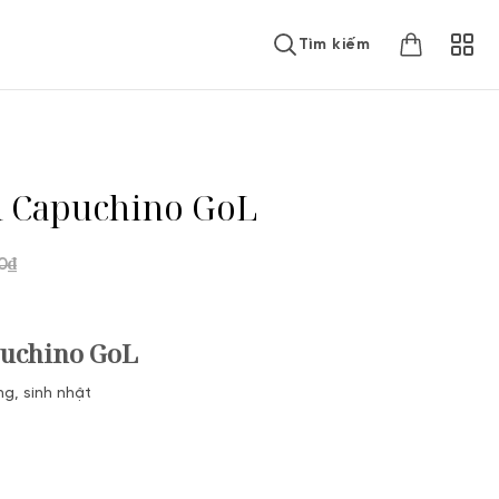
Tìm kiếm
i Capuchino GoL
0
₫
puchino GoL
g, sinh nhật