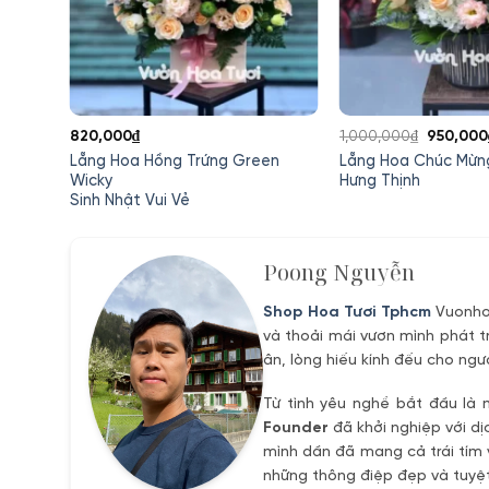
Giá
820,000
₫
1,000,000
₫
950,000
gốc
 Dịu
Lẵng Hoa Hồng Trứng Green
Lẵng Hoa Chúc Mừn
là:
Wicky
Hưng Thịnh
Sinh Nhật Vui Vẻ
1,000,00
Poong Nguyễn
Shop Hoa Tươi Tphcm
Vuonhoa
và thoải mái vươn mình phát t
ân, lòng hiếu kính đếu cho ngư
Từ tình yêu nghề bắt đầu là 
Founder
đã khởi nghiệp với dị
mình dần đã mang cả trái tím 
những thông điệp đẹp và tuyệt