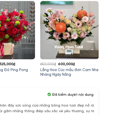
iá
Giá
Giá
Giá
,325,000
₫
650,000
₫
600,000
₫
1,200,
ốc
hiện
gốc
hiện
ng Đỏ Ping Pong
Lẵng Hoa Cúc mẫu đơn Cam Nhẹ
Lẵng 
:
tại
là:
tại
Nhàng Ngày Nắng
Pong 
Khai T
,500,000₫.
là:
650,000₫.
là:
1,325,000₫.
600,000₫.
Đã kiểm duyệt nội dung
ràn đầy sức sống của những bông hoa tươi đẹp nở rộ
ửi gắm những thông điệp sâu sắc về yêu thương, sự tri