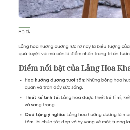
MÔ TẢ
Lẵng hoa hướng dương rực rỡ này là biểu tượng của s
quà tuyệt vời mà còn là điểm nhấn trang trí ấn tượ
Điểm nổi bật của Lẵng Hoa K
Hoa hướng dương tươi tắn
: Những bông hoa hướ
quan và tràn đầy sức sống.
Thiết kế tinh tế:
Lẵng hoa được thiết kế tỉ mỉ, k
và sang trọng.
Quà tặng ý nghĩa:
Lẵng hoa hướng dương là món 
tâm, lời chúc tốt đẹp và hy vọng về một tương lai