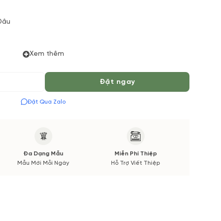
Dâu
Xem thêm
Đặt ngay
Đặt Qua Zalo
 Tiếng để chuẩn bị Hoa Tươi theo màu tốt nhất cho bạn,
 Mùa vụ. Vườn Hoa Tươi đảm bảo phong cách cắm, tone
Hoa phụ sẽ được thông báo đến Quý khách hàng xác nhận
Đa Dạng Mẫu
Miễn Phí Thiệp
Mẫu Mới Mỗi Ngày
Hỗ Trợ Viết Thiệp