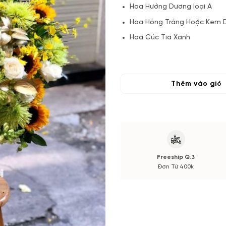
Hoa Hướng Dương loại A
Hoa Hồng Trắng Hoặc Kem 
Hoa Cúc Tia Xanh
Hoa Lan Vũ Nữ
Cúc Xanh
Hoa mỏm sói
Thêm vào giỏ
Lá
Phụ Kiện
(*) Đơn hàng cần đặt trước 06
Hoa phụ có thể thay đổi theo
màu sắc. Nếu có thay đổi về 
Freeship Q.3
Đơn Từ 400k
trước khi cắm.