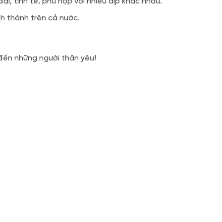
, tinh tế, phù hợp với nhiều dịp khác nhau.
h thành trên cả nước.
đến những người thân yêu!