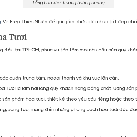
Lẵng hoa khai trương hướng dương
g
Vẻ Đẹp Thiên Nhiên để gửi gắm những lời chúc tốt đẹp nh
oa Tươi
 đầu tại TP.HCM, phục vụ tận tâm mọi nhu cầu của quý khá
các quận trung tâm, ngoại thành và khu vực lân cận.
a Tươi là làm hài lòng quý khách hàng bằng chất lượng sản 
sản phẩm hoa tươi, thiết kế theo yêu cầu riêng hoặc theo 
ng, sáng tạo, mang đến những phong cách hoa tươi độc đáo, 