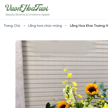
Skip
www.vuonhoatuoi.vn
to
content
Trang Chủ
•
Lẵng hoa chúc mừng
•
Lẵng Hoa Khai Trương 