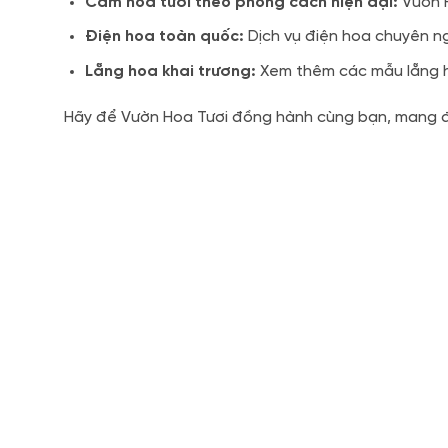
Cắm hoa tươi theo phong cách hiện đại:
Vườn H
Điện hoa toàn quốc:
Dịch vụ điện hoa chuyên ng
Lẵng hoa khai trương:
Xem thêm các mẫu lẵng hoa
Hãy để Vườn Hoa Tươi đồng hành cùng bạn, mang đế