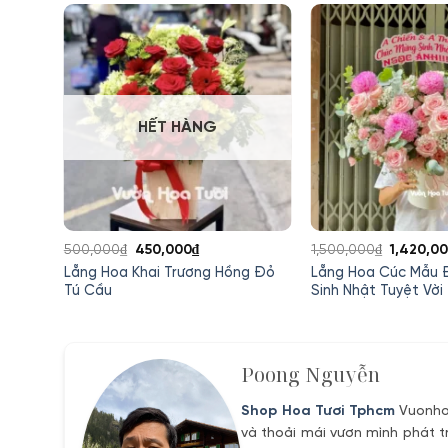
HẾT HÀNG
Giá
Giá
Giá
500,000
₫
450,000
₫
1,500,000
₫
1,420,0
gốc
hiện
gốc
nh An
Lẵng Hoa Khai Trương Hồng Đỏ
Lẵng Hoa Cúc Mẫu 
là:
tại
là:
Tú Cầu
Sinh Nhật Tuyệt Vời
500,000₫.
là:
1,500,00
0,000₫.
450,000₫.
Poong Nguyễn
Shop Hoa Tươi Tphcm
Vuonhoa
và thoải mái vươn mình phát t