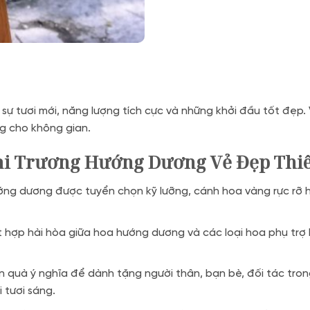
ự tươi mới, năng lượng tích cực và những khởi đầu tốt đẹp. 
ng cho không gian.
hai Trương Hướng Dương Vẻ Đẹp Thi
ng dương được tuyển chọn kỹ lưỡng, cánh hoa vàng rực rỡ h
ết hợp hài hòa giữa hoa hướng dương và các loại hoa phụ t
quà ý nghĩa để dành tặng người thân, bạn bè, đối tác trong 
 tươi sáng.