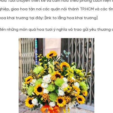
oa Tươi chuyên thiết kế và cắm hoa theo phong cách hiện đại
hiệp, giao hoa tận nơi các quận nội thành TP.HCM và các tỉn
 khai trương tại đây: [link to lẵng hoa khai trương]
n những món quà hoa tươi ý nghĩa và trao gửi yêu thương 