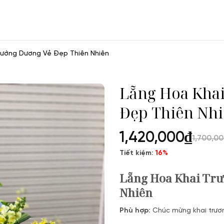
Hướng Dương Vẻ Đẹp Thiên Nhiên
Lẵng Hoa Kha
Đẹp Thiên Nh
1,420,000
₫
1,700,0
Tiết kiệm:
16%
Lẵng Hoa Khai Tr
Nhiên
Phù hợp:
Chúc mừng khai trươn