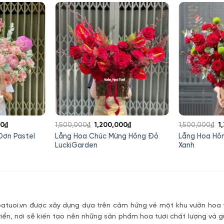
Giá
Giá
Giá
G
00
₫
1,500,000
₫
1,200,000
₫
1,500,000
₫
1
hiện
gốc
hiện
g
Đơn Pastel
Lẵng Hoa Chúc Mừng Hồng Đỏ
Lẵng Hoa Hồ
tại
là:
tại
là
LuckiGarden
Xanh
0₫.
là:
1,500,000₫.
là:
1
1,420,000₫.
1,200,000₫.
tuoi.vn được xây dựng dựa trên cảm hứng về một khu vườn hoa t
riển, nơi sẽ kiến tạo nên những sản phẩm hoa tươi chất lượng và g